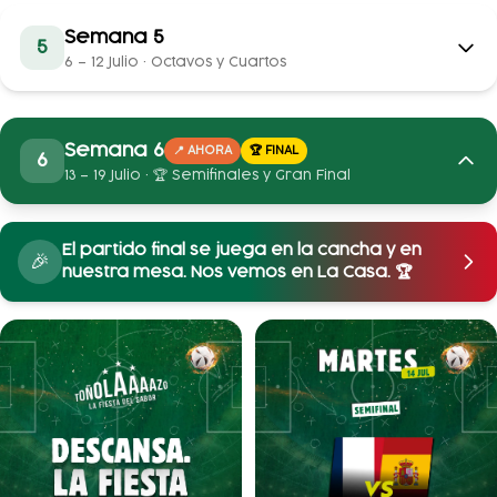
Semana 5
5
6 – 12 Julio
·
Octavos y Cuartos
Semana 6
📍 AHORA
🏆 FINAL
6
13 – 19 Julio
·
🏆 Semifinales y Gran Final
El partido final se juega en la cancha y en
🎉
nuestra mesa. Nos vemos en La Casa. 🏆