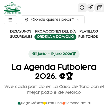
Login
¿Dónde quieres pedir?
DESAYUNOS
PROMOCIONES DEL DÍA
PLATILLOS
SUCURSALES
ORDENA A DOMICILIO
PUNTOÑOS
⚽
11 Junio – 19 Julio 2026
🏆
La Agenda Futbolera
2026. ⚽️🏆
Vive cada partido en La Casa de Toño con el
mejor pozole de México
Juega México
Gran Final
Semana actual