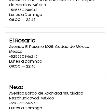
Avenida Carlos Hank González 120
,
Ecatepec
de Morelos
,
México
+525580946243
Lunes a Domingo
08:00 ― 22:45
El Rosario
Avenida El Rosario 1025
,
Ciudad de México
,
México
+525580946243
Lunes a Domingo
08:00 ― 22:45
Neza
Avenida Bordo de Xochiaca h13
,
Ciudad
Nezahualcóyotl
,
México
+525580946243
Lunes a Domingo