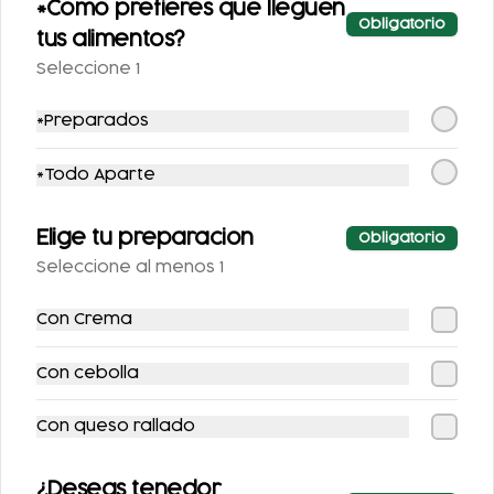
*Cómo prefieres que lleguen
SPRITE SIN AZÚCAR
FRESCA SIN
Obligatorio
tus alimentos?
355 ML.
AZUCAR 355ML
Seleccione 1
$25.00
$25.00
*Preparados
*Todo Aparte
Elige tu preparacion
Obligatorio
Seleccione al menos 1
Con Crema
SIDRAL LIGHT 355ML
FANTA SIN AZUCAR
Con cebolla
355ML
Con queso rallado
$25.00
$25.00
¿Deseas tenedor