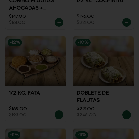
COMBO FLAUTAS
1/2 KG. COCHINITA
AHOGADAS +
REFRESCO
$147.00
$196.00
$161.00
$221.00
-
12
%
-
10
%
1/2 KG. PATA
DOBLETE DE
FLAUTAS
$169.00
$221.00
$193.00
$246.00
-
11
%
-
11
%