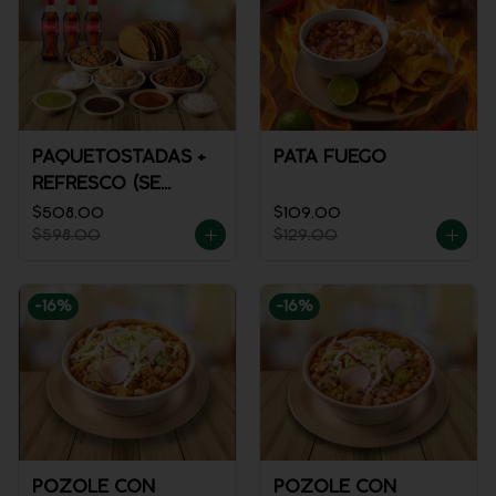
PAQUETOSTADAS +
PATA FUEGO
REFRESCO (SE
ENVÍA FRÍO)
$508.00
$109.00
$598.00
$129.00
-
16
%
-
16
%
POZOLE CON
POZOLE CON