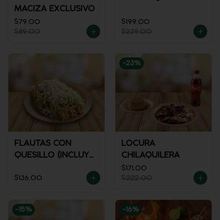
MACIZA EXCLUSIVO
$79.00
$199.00
$89.00
$239.00
-
23
%
FLAUTAS CON
LOCURA
QUESILLO (INCLUYE
CHILAQUILERA
UNA PORCIÓN DE
$171.00
$136.00
$222.00
SALSA)
-
15
%
-
16
%