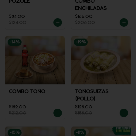
POZOLE
COMBO
ENCHILADAS
$84.00
$166.00
$124.00
$206.00
-
14
%
-
19
%
COMBO TOÑO
TOÑOSUIZAS
(POLLO)
$182.00
$128.00
$212.00
$158.00
-
15
%
-
11
%