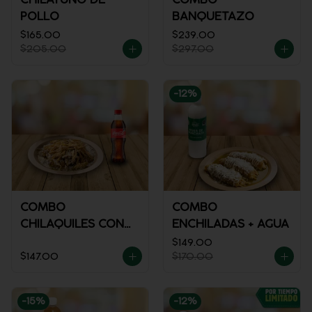
POLLO
BANQUETAZO
$165.00
$239.00
$205.00
$297.00
-
12
%
COMBO
COMBO
CHILAQUILES CON
ENCHILADAS + AGUA
POLLO + REFRESCO
$149.00
$147.00
$170.00
-
15
%
-
12
%