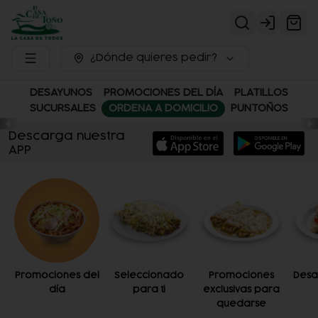
Login
¿Dónde quieres pedir?
DESAYUNOS
PROMOCIONES DEL DÍA
PLATILLOS
SUCURSALES
ORDENA A DOMICILIO
PUNTOÑOS
Descarga nuestra
APP
Promociones del
Seleccionado
Promociones
Desa
día
para ti
exclusivas para
quedarse