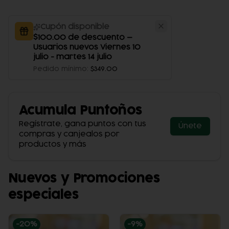
Cupón disponible
$100.00 de descuento —
Usuarios nuevos Viernes 10
julio - martes 14 julio
Pedido mínimo
:
$349.00
Acumula
Puntoños
Regístrate, gana puntos con tus
Únete
compras y canjealos por
productos y más
Nuevos y Promociones
especiales
-
20
%
-
9
%