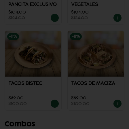
PANCITA EXCLUSIVO
VEGETALES
$104.00
$104.00
$124.00
$124.00
-
11
%
-
11
%
TACOS BISTEC
TACOS DE MACIZA
$89.00
$89.00
$100.00
$100.00
Combos