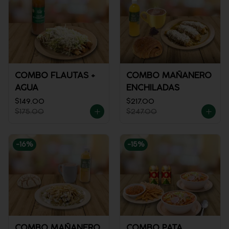
COMBO FLAUTAS +
COMBO MAÑANERO
AGUA
ENCHILADAS
$149.00
$217.00
$175.00
$247.00
-
16
%
-
15
%
COMBO MAÑANERO
COMBO PATA