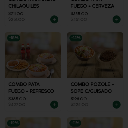
CHILAQUILES
FUEGO + CERVEZA
$211.00
$385.00
$251.00
$451.00
-
15
%
-
13
%
COMBO PATA
COMBO POZOLE +
FUEGO + REFRESCO
SOPE C/GUISADO
$365.00
$198.00
$427.00
$228.00
-
12
%
-
11
%