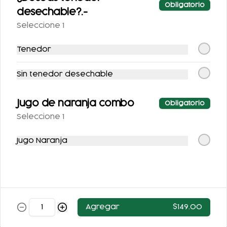
Postres
Obligatorio
desechable?.-
Seleccione 1
Tenedor
Sin tenedor desechable
Jugo de naranja combo
Obligatorio
Seleccione 1
FLAN DE LA ABUELA
FLAN NAPOLITANO
Jugo Naranja
$63.00
$62.00
Agregar
$149.00