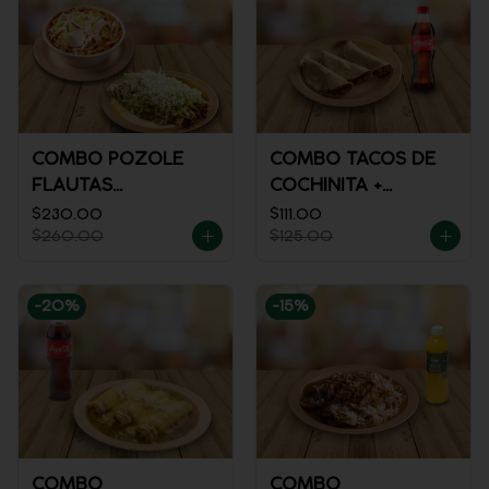
COMBO POZOLE
COMBO TACOS DE
FLAUTAS
COCHINITA +
AHOGADAS
REFRESCO
$230.00
$111.00
$260.00
$125.00
-
20
%
-
15
%
COMBO
COMBO