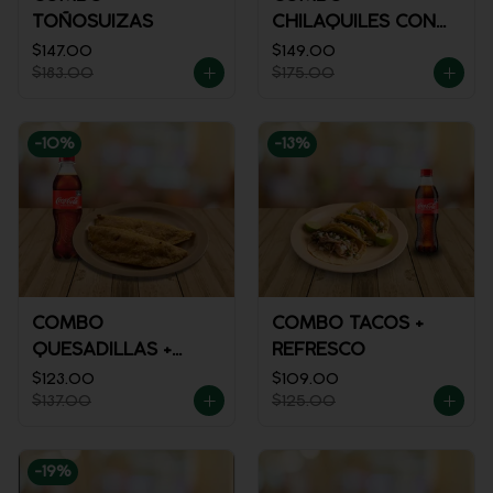
TOÑOSUIZAS
CHILAQUILES CON
MACIZA + JUGO DE
$147.00
$149.00
$183.00
$175.00
NARANJA
-
10
%
-
13
%
COMBO
COMBO TACOS +
QUESADILLAS +
REFRESCO
REFRESCO
$123.00
$109.00
$137.00
$125.00
-
19
%