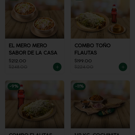
EL MERO MERO
COMBO TOÑO
SABOR DE LA CASA
FLAUTAS
$212.00
$199.00
$248.00
$224.00
-
9
%
-
11
%