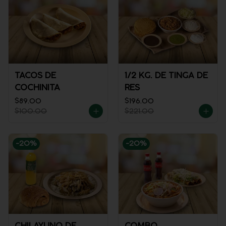
TACOS DE
1/2 KG. DE TINGA DE
COCHINITA
RES
$89.00
$196.00
$100.00
$221.00
-
20
%
-
20
%
CHILAYUNO DE
COMBO