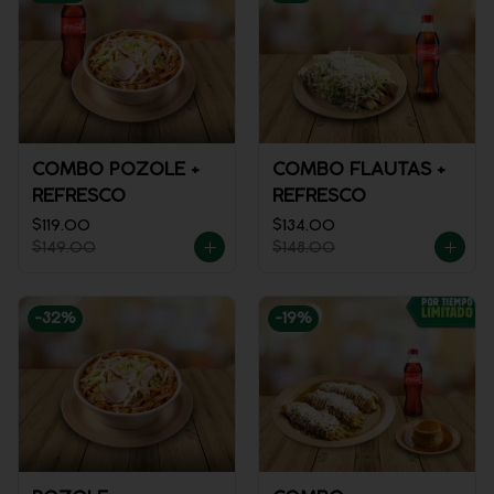
COMBO POZOLE +
COMBO FLAUTAS +
REFRESCO
REFRESCO
$119.00
$134.00
$149.00
$148.00
-
32
%
-
19
%