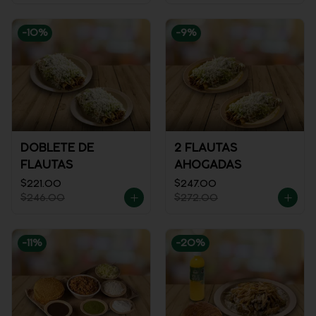
-
10
%
-
9
%
DOBLETE DE
2 FLAUTAS
FLAUTAS
AHOGADAS
$221.00
$247.00
$246.00
$272.00
-
11
%
-
20
%