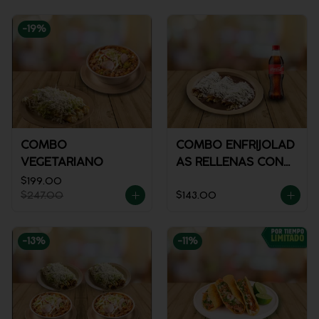
-
19
%
COMBO
COMBO ENFRIJOLAD
VEGETARIANO
AS RELLENAS CON
POLLO + REFRESCO
$199.00
$247.00
$143.00
-
13
%
-
11
%