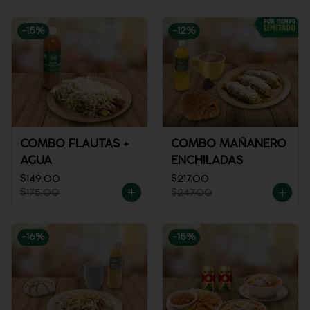
-
15
%
-
12
%
COMBO FLAUTAS +
COMBO MAÑANERO
AGUA
ENCHILADAS
$149.00
$217.00
$175.00
$247.00
-
16
%
-
15
%