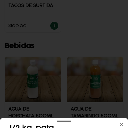
TACOS DE SURTIDA
$100.00
Bebidas
AGUA DE
AGUA DE
HORCHATA 500ML
TAMARINDO 500ML