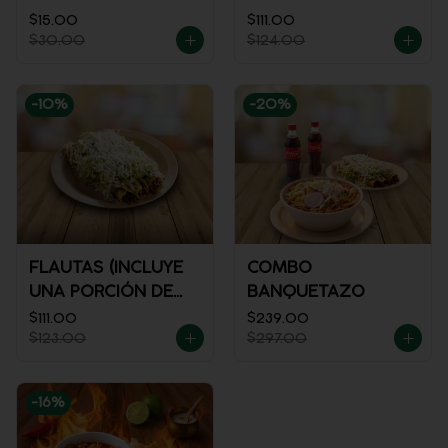
$15.00
$111.00
$30.00
$124.00
-
10
%
-
20
%
FLAUTAS (INCLUYE
COMBO
UNA PORCIÓN DE
BANQUETAZO
SALSA)
$111.00
$239.00
$123.00
$297.00
-
16
%