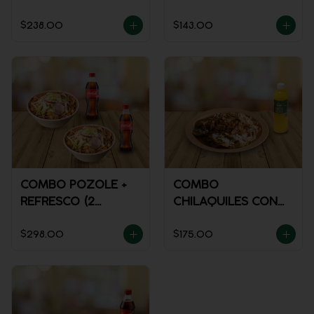
REFRESCO
$238.00
$143.00
COMBO POZOLE +
COMBO
REFRESCO (2
CHILAQUILES CON
PERSONAS)
MACIZA + JUGO DE
$298.00
$175.00
NARANJA