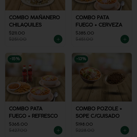
COMBO MAÑANERO
COMBO PATA
CHILAQUILES
FUEGO + CERVEZA
$211.00
$385.00
$251.00
$451.00
-
15
%
-
13
%
COMBO PATA
COMBO POZOLE +
FUEGO + REFRESCO
SOPE C/GUISADO
$365.00
$198.00
$427.00
$228.00