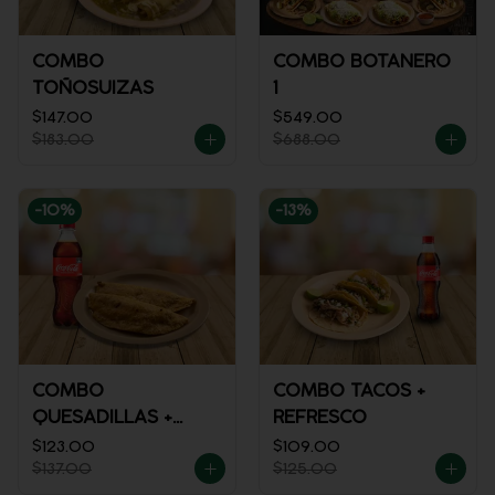
COMBO
COMBO BOTANERO
TOÑOSUIZAS
1
$147.00
$549.00
$183.00
$688.00
-
10
%
-
13
%
COMBO
COMBO TACOS +
QUESADILLAS +
REFRESCO
REFRESCO
$123.00
$109.00
$137.00
$125.00