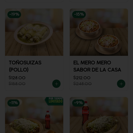
-
19
%
-
15
%
TOÑOSUIZAS
EL MERO MERO
(POLLO)
SABOR DE LA CASA
$128.00
$212.00
$158.00
$248.00
-
11
%
-
9
%