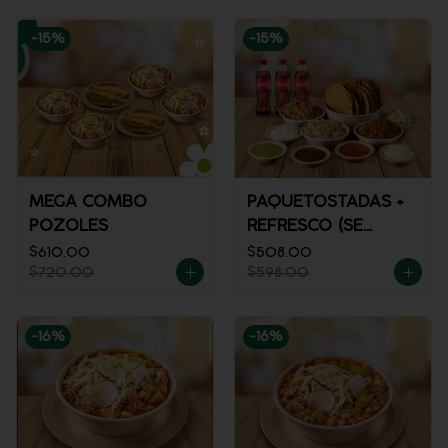
-
15
%
-
15
%
MEGA COMBO
PAQUETOSTADAS +
POZOLES
REFRESCO (SE
ENVÍA FRÍO)
$610.00
$508.00
$720.00
$598.00
-
16
%
-
16
%