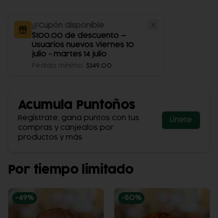
Cupón disponible
$100.00 de descuento —
Usuarios nuevos Viernes 10
julio - martes 14 julio
Pedido mínimo
:
$349.00
Acumula
Puntoños
Regístrate, gana puntos con tus
Únete
compras y canjealos por
productos y más
Por tiempo limitado
-
49
%
-
50
%