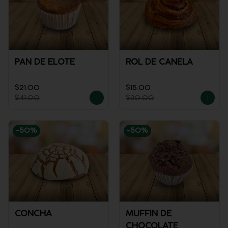
PAN DE ELOTE
ROL DE CANELA
$21.00
$15.00
$41.00
$30.00
-
50
%
-
50
%
CONCHA
MUFFIN DE
CHOCOLATE