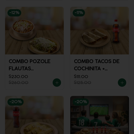
-
12
%
-
11
%
COMBO POZOLE
COMBO TACOS DE
FLAUTAS
COCHINITA +
AHOGADAS
REFRESCO
$230.00
$111.00
$260.00
$125.00
-
20
%
-
20
%