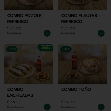
COMBO POZOLE +
COMBO FLAUTAS +
REFRESCO
REFRESCO
$134.00
$134.00
$149.00
$148.00
-
19
%
-
14
%
COMBO
COMBO TOÑO
ENCHILADAS
$166.00
$182.00
$206.00
$212.00