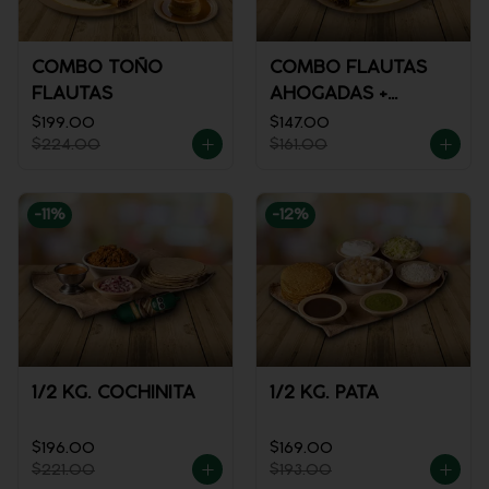
COMBO TOÑO
COMBO FLAUTAS
FLAUTAS
AHOGADAS +
REFRESCO
$199.00
$147.00
$224.00
$161.00
-
11
%
-
12
%
1/2 KG. COCHINITA
1/2 KG. PATA
$196.00
$169.00
$221.00
$193.00