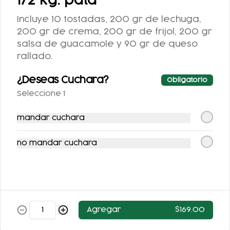
1/2 kg. pata
$52.00
$52.00
Incluye 10 tostadas, 200 gr de lechuga,
200 gr de crema, 200 gr de frijol, 200 gr
salsa de guacamole y 90 gr de queso
rallado.
¿Deseas Cuchara?
Obligatorio
Seleccione 1
mandar cuchara
JUGO VERDE
JUGO DE NARANJA
no mandar cuchara
$53.00
$53.00
Agregar
$169.00