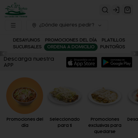
Login
¿Dónde quieres pedir?
DESAYUNOS
PROMOCIONES DEL DÍA
PLATILLOS
SUCURSALES
ORDENA A DOMICILIO
PUNTOÑOS
Descarga nuestra
APP
Promociones del
Seleccionado
Promociones
Desa
día
para ti
exclusivas para
quedarse