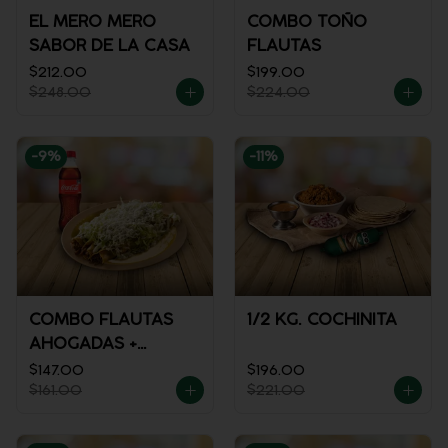
EL MERO MERO
COMBO TOÑO
SABOR DE LA CASA
FLAUTAS
$212.00
$199.00
$248.00
$224.00
-
9
%
-
11
%
COMBO FLAUTAS
1/2 KG. COCHINITA
AHOGADAS +
REFRESCO
$147.00
$196.00
$161.00
$221.00