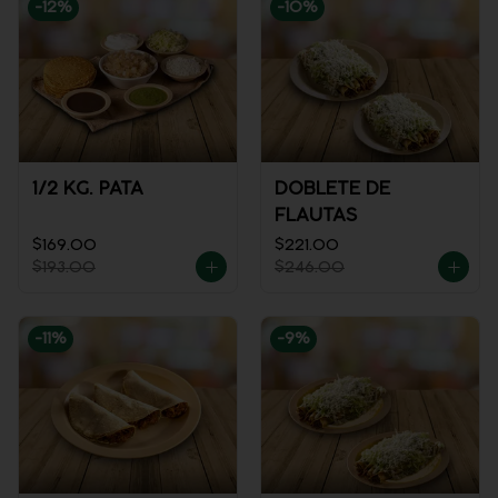
-
12
%
-
10
%
1/2 KG. PATA
DOBLETE DE
FLAUTAS
$169.00
$221.00
$193.00
$246.00
-
11
%
-
9
%