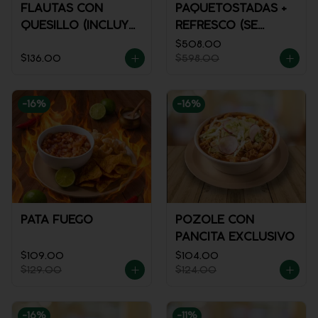
FLAUTAS CON
PAQUETOSTADAS +
QUESILLO (INCLUYE
REFRESCO (SE
UNA PORCIÓN DE
ENVÍA FRÍO)
$508.00
$136.00
$598.00
SALSA)
-
16
%
-
16
%
PATA FUEGO
POZOLE CON
PANCITA EXCLUSIVO
$109.00
$104.00
$129.00
$124.00
-
16
%
-
11
%