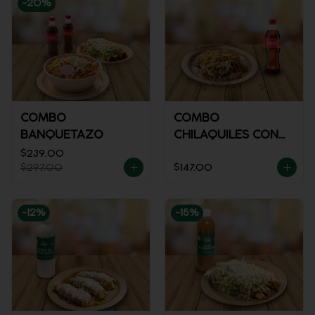
-
20
%
COMBO
COMBO
BANQUETAZO
CHILAQUILES CON
POLLO + REFRESCO
$239.00
$297.00
$147.00
-
12
%
-
15
%