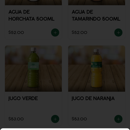
AGUA DE
AGUA DE
HORCHATA 500ML
TAMARINDO 500ML
$52.00
$52.00
JUGO VERDE
JUGO DE NARANJA
$53.00
$53.00