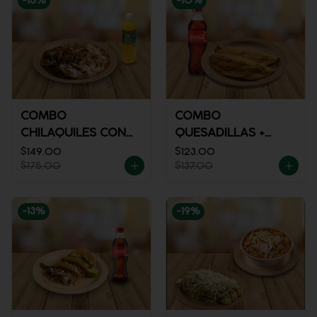
-
15
%
-
10
%
COMBO
COMBO
CHILAQUILES CON
QUESADILLAS +
MACIZA + JUGO DE
REFRESCO
$149.00
$123.00
$175.00
$137.00
NARANJA
-
13
%
-
19
%