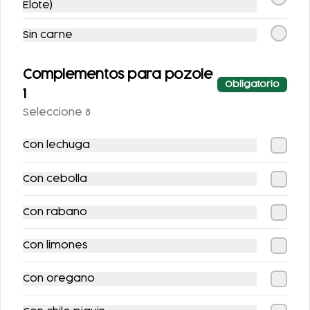
Elote)
COCA-COLA LIGHT
AGUA NATURAL
Sin carne
355 ML.
Complementos para pozole
$25.00
$25.00
Obligatorio
1
Seleccione 8
Con lechuga
Con cebolla
Con rabano
SPRITE SIN AZÚCAR
FRESCA SIN
Con limones
355 ML.
AZUCAR 355ML
Con oregano
$25.00
$25.00