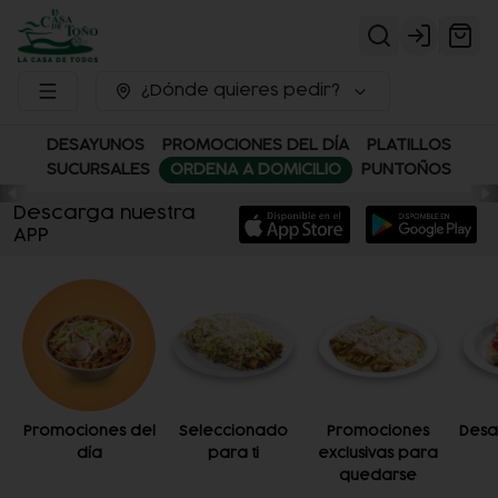
Login
¿Dónde quieres pedir?
DESAYUNOS
PROMOCIONES DEL DÍA
PLATILLOS
SUCURSALES
ORDENA A DOMICILIO
PUNTOÑOS
Descarga nuestra
APP
Promociones del
Seleccionado
Promociones
Desa
día
para ti
exclusivas para
quedarse