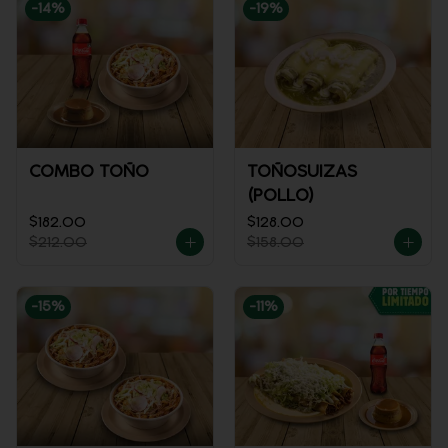
-
14
%
-
19
%
COMBO TOÑO
TOÑOSUIZAS
(POLLO)
$182.00
$128.00
$212.00
$158.00
-
15
%
-
11
%