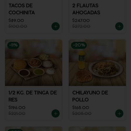
TACOS DE
2 FLAUTAS
COCHINITA
AHOGADAS
$89.00
$247.00
$100.00
$272.00
-
11
%
-
20
%
1/2 KG. DE TINGA DE
CHILAYUNO DE
RES
POLLO
$196.00
$165.00
$221.00
$205.00