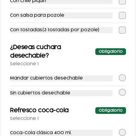
Con chile piquin
Con salsa para pozole
Con tostadas(3 tostadas por pozole)
¿Deseas cuchara
Obligatorio
desechable?
SIDRAL LIGHT 355ML
FANTA SIN AZUCAR
Seleccione 1
355ML
Mandar cubiertos desechable
$25.00
$25.00
Sin cubiertos desechable
Postres
Refresco coca-cola
Obligatorio
Seleccione 1
Coca-Cola clásica 400 ml.