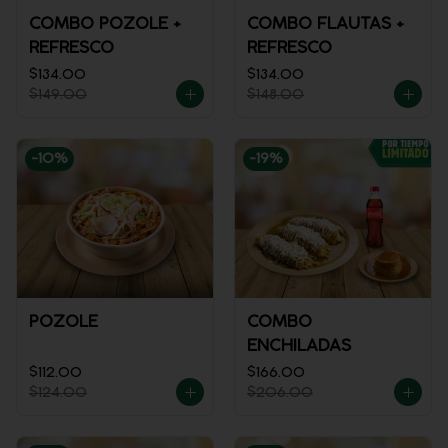
COMBO POZOLE +
COMBO FLAUTAS +
REFRESCO
REFRESCO
$134.00
$134.00
$149.00
$148.00
-
10
%
-
19
%
POZOLE
COMBO
ENCHILADAS
$112.00
$166.00
$124.00
$206.00