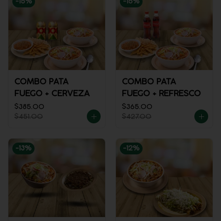
-
15
%
-
15
%
COMBO PATA
COMBO PATA
FUEGO + CERVEZA
FUEGO + REFRESCO
$385.00
$365.00
$451.00
$427.00
-
13
%
-
12
%