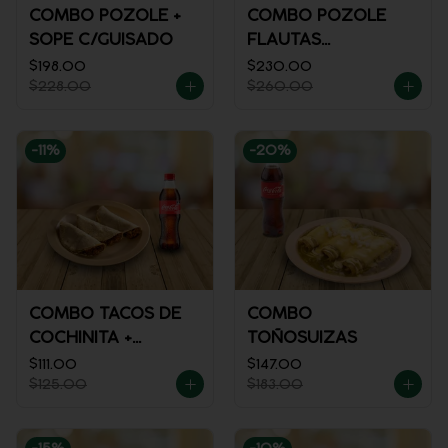
COMBO POZOLE +
COMBO POZOLE
SOPE C/GUISADO
FLAUTAS
AHOGADAS
$198.00
$230.00
$228.00
$260.00
-
11
%
-
20
%
COMBO TACOS DE
COMBO
COCHINITA +
TOÑOSUIZAS
REFRESCO
$111.00
$147.00
$125.00
$183.00