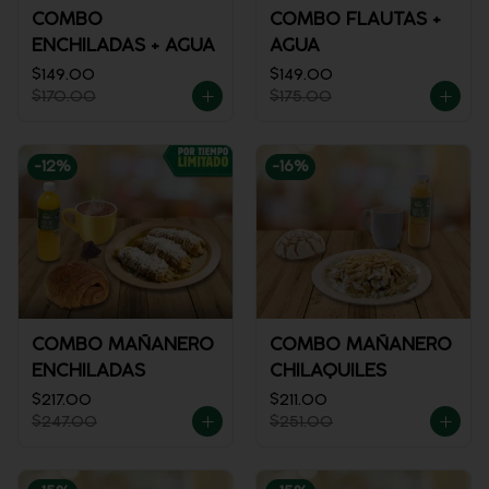
COMBO
COMBO FLAUTAS +
ENCHILADAS + AGUA
AGUA
$149.00
$149.00
$170.00
$175.00
-
12
%
-
16
%
COMBO MAÑANERO
COMBO MAÑANERO
ENCHILADAS
CHILAQUILES
$217.00
$211.00
$247.00
$251.00