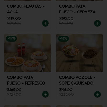
COMBO FLAUTAS +
COMBO PATA
AGUA
FUEGO + CERVEZA
$149.00
$385.00
$175.00
$451.00
-
15
%
-
13
%
COMBO PATA
COMBO POZOLE +
FUEGO + REFRESCO
SOPE C/GUISADO
$365.00
$198.00
$427.00
$228.00