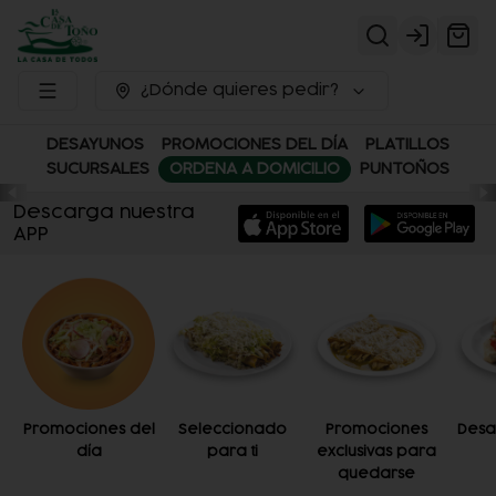
Login
¿Dónde quieres pedir?
DESAYUNOS
PROMOCIONES DEL DÍA
PLATILLOS
SUCURSALES
ORDENA A DOMICILIO
PUNTOÑOS
Descarga nuestra
APP
Promociones del
Seleccionado
Promociones
Desa
día
para ti
exclusivas para
quedarse