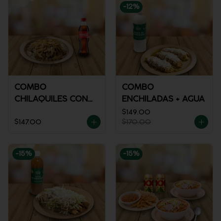
-
12
%
COMBO
COMBO
CHILAQUILES CON
ENCHILADAS + AGUA
POLLO + REFRESCO
$149.00
$147.00
$170.00
-
15
%
-
15
%