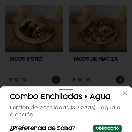
TACOS BISTEC
TACOS DE MACIZA
$100.00
$100.00
Combo Enchiladas + Agua
1 orden de enchiladas (3 Piezas) + agua a
elección
¿Preferencia de Salsa?
Obligatorio