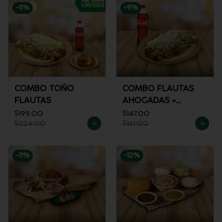
-
11
%
-
9
%
COMBO TOÑO
COMBO FLAUTAS
FLAUTAS
AHOGADAS +
REFRESCO
$199.00
$147.00
$224.00
$161.00
-
11
%
-
12
%