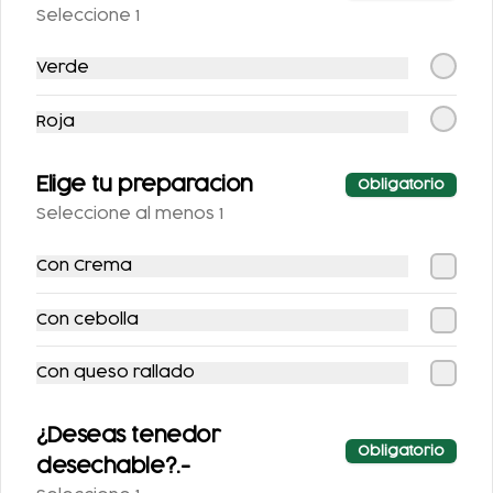
Seleccione 1
TACOS DE SURTIDA
Verde
Roja
$100.00
Elige tu preparacion
Obligatorio
Bebidas
Seleccione al menos 1
Con Crema
Con cebolla
Con queso rallado
¿Deseas tenedor
Obligatorio
AGUA DE
AGUA DE
desechable?.-
HORCHATA 500ML
TAMARINDO 500ML