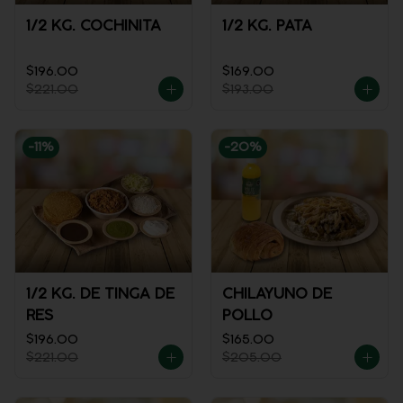
1/2 KG. COCHINITA
1/2 KG. PATA
$196.00
$169.00
$221.00
$193.00
-
11
%
-
20
%
1/2 KG. DE TINGA DE
CHILAYUNO DE
RES
POLLO
$196.00
$165.00
$221.00
$205.00