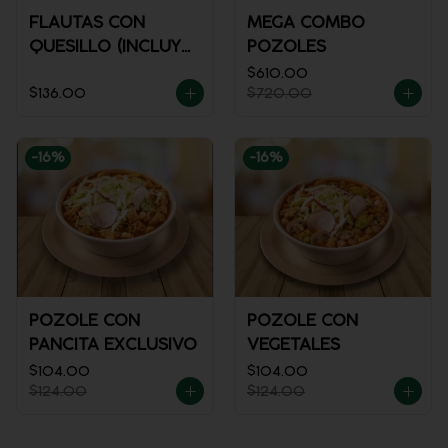
FLAUTAS CON
MEGA COMBO
QUESILLO (INCLUYE
POZOLES
UNA PORCIÓN DE
$610.00
$136.00
$720.00
SALSA)
-
16
%
-
16
%
POZOLE CON
POZOLE CON
PANCITA EXCLUSIVO
VEGETALES
$104.00
$104.00
$124.00
$124.00