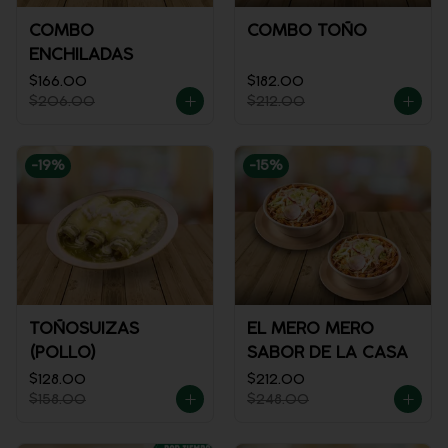
COMBO
COMBO TOÑO
ENCHILADAS
$166.00
$182.00
$206.00
$212.00
-
19
%
-
15
%
TOÑOSUIZAS
EL MERO MERO
(POLLO)
SABOR DE LA CASA
$128.00
$212.00
$158.00
$248.00