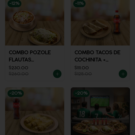
-
12
%
-
11
%
COMBO POZOLE
COMBO TACOS DE
FLAUTAS
COCHINITA +
AHOGADAS
REFRESCO
$230.00
$111.00
$260.00
$125.00
-
20
%
-
20
%