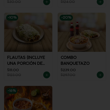
$30.00
$124.00
-
10
%
-
20
%
FLAUTAS (INCLUYE
COMBO
UNA PORCIÓN DE
BANQUETAZO
SALSA)
$111.00
$239.00
$123.00
$297.00
-
16
%