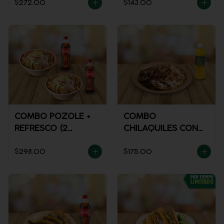
$272.00
$143.00
COMBO POZOLE +
COMBO
REFRESCO (2
CHILAQUILES CON
PERSONAS)
MACIZA + JUGO DE
$298.00
$175.00
NARANJA