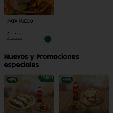
PATA FUEGO
$109.00
$129.00
Nuevos y Promociones
especiales
-
19
%
-
14
%