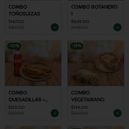
COMBO
COMBO BOTANERO
TOÑOSUIZAS
1
$147.00
$549.00
$183.00
$688.00
-
10
%
-
19
%
COMBO
COMBO
QUESADILLAS +
VEGETARIANO
REFRESCO
$123.00
$199.00
$137.00
$247.00