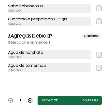
Postres
Salsa habanera xt
+
$10.00
Guacamole preparado (110 gr)
+
$62.00
¿Agregas bebida?
Opcional
Seleccione al menos 1
Agua de horchata
FLAN DE LA ABUELA
FLAN NAPOLITANO
+
$52.00
Agua de tamarindo
+
$52.00
$63.00
$62.00
Agregar
$104.00