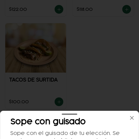
POLLO
$122.00
$118.00
TACOS DE SURTIDA
$100.00
Sope con guisado
Bebidas
Sope con el guisado de tu elección. Se