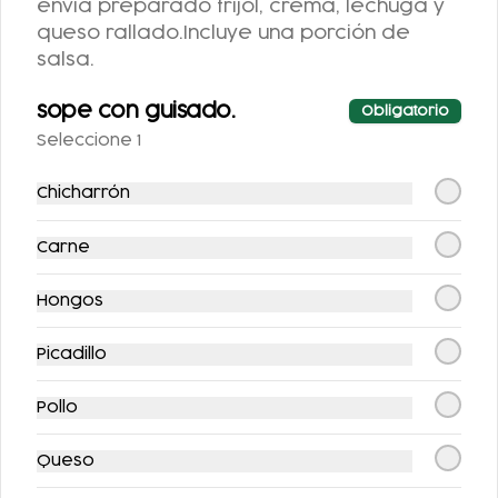
envía preparado frijol, crema, lechuga y
queso rallado.Incluye una porción de
salsa.
sope con guisado.
Obligatorio
Seleccione 1
AGUA DE
AGUA DE
Chicharrón
HORCHATA 500ML
TAMARINDO 500ML
Carne
$52.00
$52.00
Hongos
Picadillo
Pollo
Queso