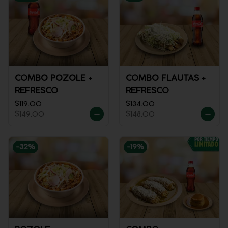
COMBO POZOLE +
COMBO FLAUTAS +
REFRESCO
REFRESCO
$119.00
$134.00
$149.00
$148.00
-
32
%
-
19
%