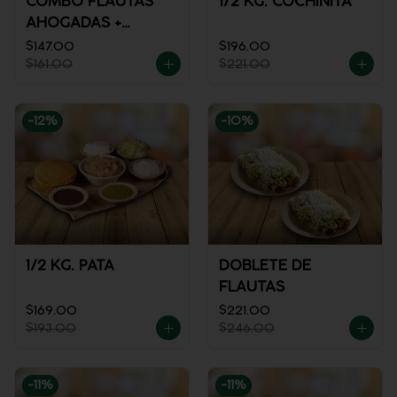
COMBO FLAUTAS
1/2 KG. COCHINITA
AHOGADAS +
REFRESCO
$147.00
$196.00
$161.00
$221.00
-
12
%
-
10
%
1/2 KG. PATA
DOBLETE DE
FLAUTAS
$169.00
$221.00
$193.00
$246.00
-
11
%
-
11
%