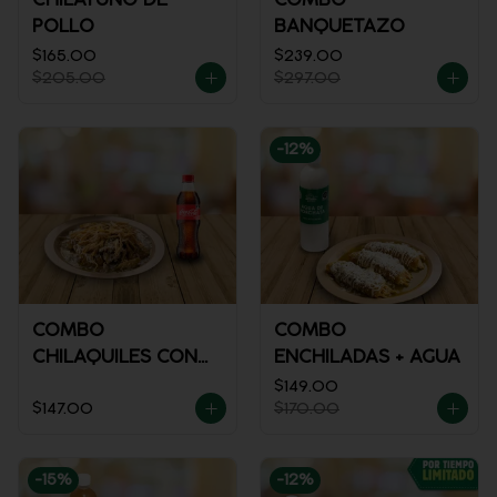
POLLO
BANQUETAZO
$165.00
$239.00
$205.00
$297.00
-
12
%
COMBO
COMBO
CHILAQUILES CON
ENCHILADAS + AGUA
POLLO + REFRESCO
$149.00
$147.00
$170.00
-
15
%
-
12
%