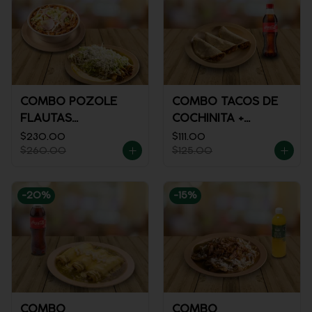
COMBO POZOLE
COMBO TACOS DE
FLAUTAS
COCHINITA +
AHOGADAS
REFRESCO
$230.00
$111.00
$260.00
$125.00
-
20
%
-
15
%
COMBO
COMBO