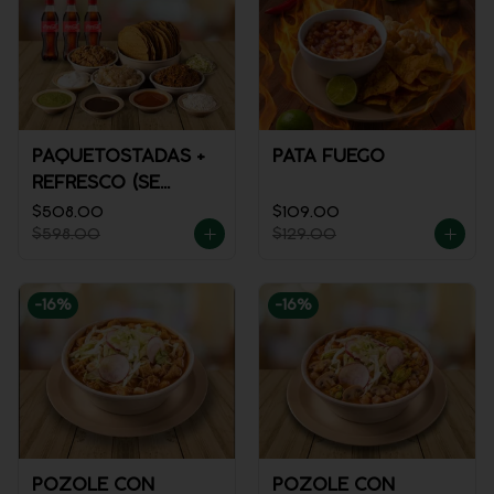
PAQUETOSTADAS +
PATA FUEGO
REFRESCO (SE
ENVÍA FRÍO)
$508.00
$109.00
$598.00
$129.00
-
16
%
-
16
%
POZOLE CON
POZOLE CON