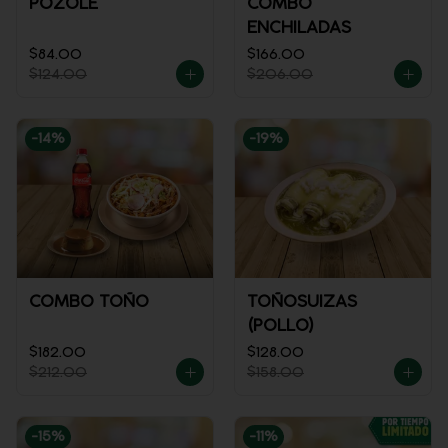
POZOLE
COMBO
ENCHILADAS
$84.00
$166.00
$124.00
$206.00
-
14
%
-
19
%
COMBO TOÑO
TOÑOSUIZAS
(POLLO)
$182.00
$128.00
$212.00
$158.00
-
15
%
-
11
%