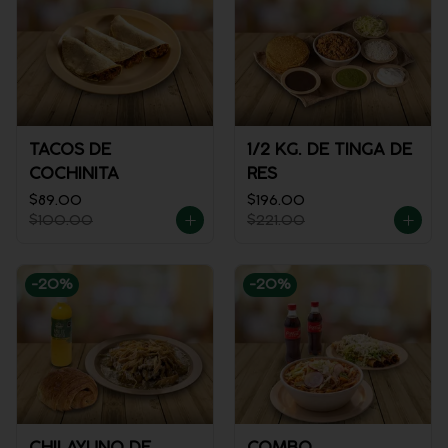
TACOS DE
1/2 KG. DE TINGA DE
COCHINITA
RES
$89.00
$196.00
$100.00
$221.00
-
20
%
-
20
%
CHILAYUNO DE
COMBO