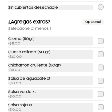
SPRITE SIN AZÚCAR
FRESCA SIN
Sin cubiertos desechable
355 ML.
AZUCAR 355ML
¿Agregas extras?
Opcional
$25.00
$25.00
Seleccione al menos 1
Crema (110gr)
+
$41.00
Queso rallado (60 gr)
+
$30.00
Chicharron crujiente (50gr)
+
$51.00
Salsa de aguacate xt
SIDRAL LIGHT 355ML
FANTA SIN AZUCAR
+
$10.00
355ML
Salsa verde xt
+
$10.00
$25.00
$25.00
Salsa roja xt
+
$10.00