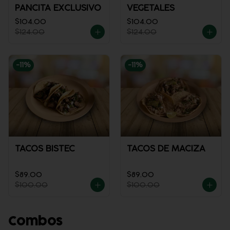
PANCITA EXCLUSIVO
VEGETALES
$104.00
$104.00
$124.00
$124.00
-
11
%
-
11
%
TACOS BISTEC
TACOS DE MACIZA
$89.00
$89.00
$100.00
$100.00
Combos