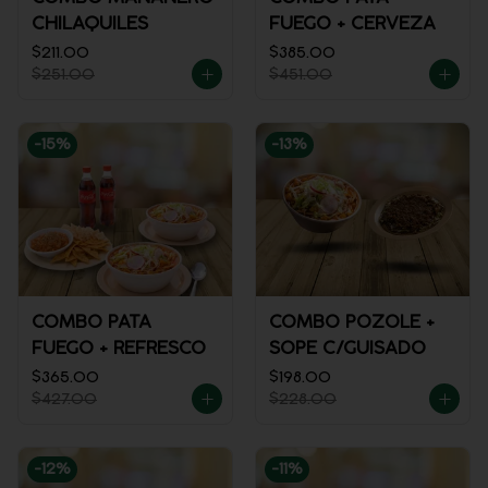
CHILAQUILES
FUEGO + CERVEZA
$211.00
$385.00
$251.00
$451.00
-
15
%
-
13
%
COMBO PATA
COMBO POZOLE +
FUEGO + REFRESCO
SOPE C/GUISADO
$365.00
$198.00
$427.00
$228.00
-
12
%
-
11
%