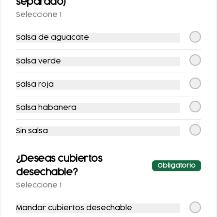
separado)
Seleccione 1
Salsa de aguacate
Salsa verde
COCA-COLA LIGHT
AGUA NATURAL
Salsa roja
355 ML.
Salsa habanera
$25.00
$25.00
Sin salsa
¿Deseas cubiertos
Obligatorio
desechable?
Seleccione 1
Mandar cubiertos desechable