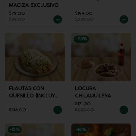
MACIZA EXCLUSIVO
$79.00
$199.00
$89.00
$239.00
-
23
%
FLAUTAS CON
LOCURA
QUESILLO (INCLUYE
CHILAQUILERA
UNA PORCIÓN DE
$171.00
$136.00
$222.00
SALSA)
-
15
%
-
16
%