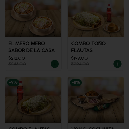
EL MERO MERO
COMBO TOÑO
SABOR DE LA CASA
FLAUTAS
$212.00
$199.00
$248.00
$224.00
-
9
%
-
11
%