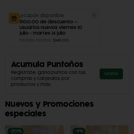
Cupón disponible
$100.00 de descuento —
Usuarios nuevos Viernes 10
julio - martes 14 julio
Pedido mínimo
:
$349.00
Acumula
Puntoños
Regístrate, gana puntos con tus
Únete
compras y canjealos por
productos y más
Nuevos y Promociones
especiales
-
20
%
-
9
%