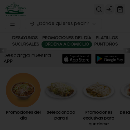
Login
¿Dónde quieres pedir?
DESAYUNOS
PROMOCIONES DEL DÍA
PLATILLOS
SUCURSALES
ORDENA A DOMICILIO
PUNTOÑOS
Descarga nuestra
APP
Promociones del
Seleccionado
Promociones
Desa
día
para ti
exclusivas para
quedarse