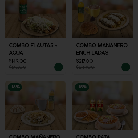
COMBO FLAUTAS +
COMBO MAÑANERO
AGUA
ENCHILADAS
$149.00
$217.00
$175.00
$247.00
-
16
%
-
15
%
COMBO MAÑANERO
COMBO PATA