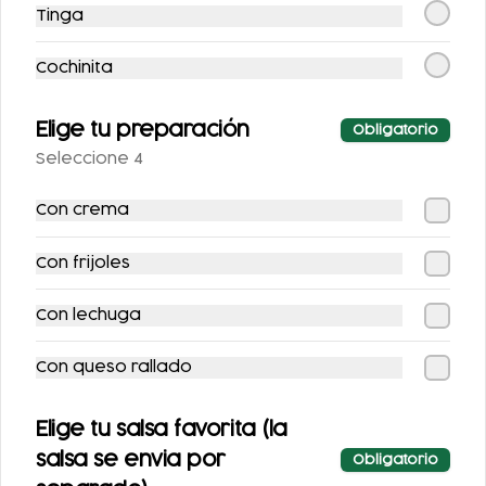
Tinga
JUGO VERDE
JUGO DE NARANJA
Cochinita
$53.00
$53.00
Elige tu preparación
Obligatorio
Seleccione 4
Con crema
Con frijoles
Con lechuga
COCA-COLA
COCA COLA ZERO
Con queso rallado
CLÁSICA 400 ML.
355ML.
$25.00
$25.00
Elige tu salsa favorita (la
salsa se envia por
Obligatorio