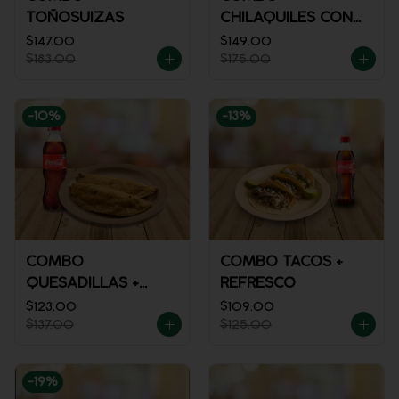
TOÑOSUIZAS
CHILAQUILES CON
MACIZA + JUGO DE
$147.00
$149.00
$183.00
$175.00
NARANJA
-
10
%
-
13
%
COMBO
COMBO TACOS +
QUESADILLAS +
REFRESCO
REFRESCO
$123.00
$109.00
$137.00
$125.00
-
19
%