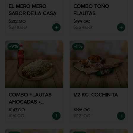
EL MERO MERO
COMBO TOÑO
SABOR DE LA CASA
FLAUTAS
$212.00
$199.00
$248.00
$224.00
-
9
%
-
11
%
COMBO FLAUTAS
1/2 KG. COCHINITA
AHOGADAS +
REFRESCO
$147.00
$196.00
$161.00
$221.00