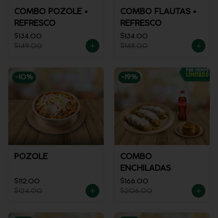
COMBO POZOLE +
COMBO FLAUTAS +
REFRESCO
REFRESCO
$134.00
$134.00
$149.00
$148.00
-
10
%
-
19
%
POZOLE
COMBO
ENCHILADAS
$112.00
$166.00
$124.00
$206.00