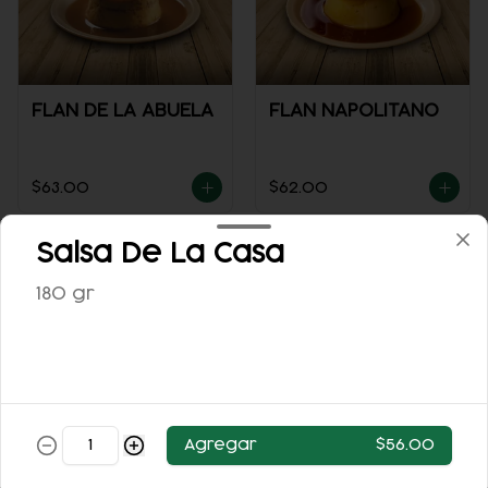
FLAN DE LA ABUELA
FLAN NAPOLITANO
$63.00
$62.00
Salsa De La Casa
180 gr
ARROZ CON LECHE
Agregar
$56.00