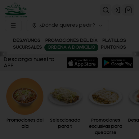
Login
¿Dónde quieres pedir?
DESAYUNOS
PROMOCIONES DEL DÍA
PLATILLOS
SUCURSALES
ORDENA A DOMICILIO
PUNTOÑOS
Descarga nuestra
APP
Promociones del
Seleccionado
Promociones
Desa
día
para ti
exclusivas para
quedarse