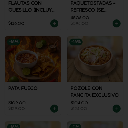
FLAUTAS CON
PAQUETOSTADAS +
QUESILLO (INCLUYE
REFRESCO (SE
UNA PORCIÓN DE
ENVÍA FRÍO)
$508.00
$136.00
$598.00
SALSA)
-
16
%
-
16
%
PATA FUEGO
POZOLE CON
PANCITA EXCLUSIVO
$109.00
$104.00
$129.00
$124.00
-
16
%
-
11
%