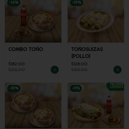
-
14
%
-
19
%
COMBO TOÑO
TOÑOSUIZAS
(POLLO)
$182.00
$128.00
$212.00
$158.00
-
15
%
-
11
%