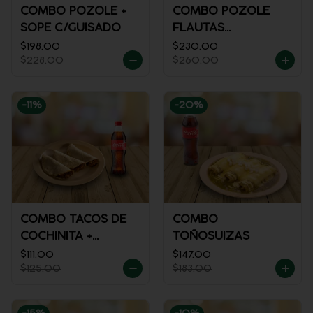
COMBO POZOLE +
COMBO POZOLE
SOPE C/GUISADO
FLAUTAS
AHOGADAS
$198.00
$230.00
$228.00
$260.00
-
11
%
-
20
%
COMBO TACOS DE
COMBO
COCHINITA +
TOÑOSUIZAS
REFRESCO
$111.00
$147.00
$125.00
$183.00