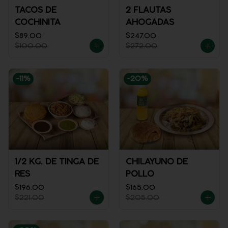
TACOS DE
2 FLAUTAS
COCHINITA
AHOGADAS
$89.00
$247.00
$100.00
$272.00
-
11
%
-
20
%
1/2 KG. DE TINGA DE
CHILAYUNO DE
RES
POLLO
$196.00
$165.00
$221.00
$205.00