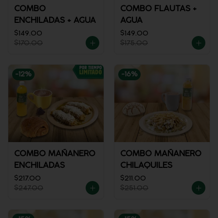
COMBO
COMBO FLAUTAS +
ENCHILADAS + AGUA
AGUA
$149.00
$149.00
$170.00
$175.00
-
12
%
-
16
%
COMBO MAÑANERO
COMBO MAÑANERO
ENCHILADAS
CHILAQUILES
$217.00
$211.00
$247.00
$251.00