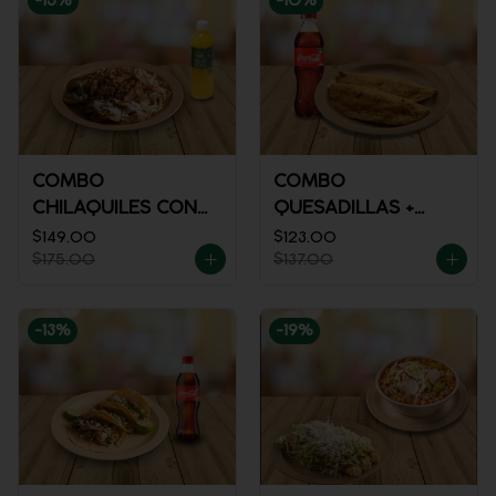
-
15
%
-
10
%
COMBO
COMBO
CHILAQUILES CON
QUESADILLAS +
MACIZA + JUGO DE
REFRESCO
$149.00
$123.00
$175.00
$137.00
NARANJA
-
13
%
-
19
%