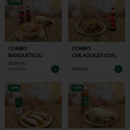
-
20
%
COMBO
COMBO
BANQUETAZO
CHILAQUILES CON
POLLO + REFRESCO
$239.00
$297.00
$147.00
-
12
%
-
15
%