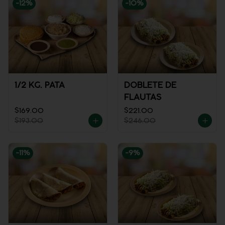
-
12
%
-
10
%
1/2 KG. PATA
DOBLETE DE
FLAUTAS
$169.00
$221.00
$193.00
$246.00
-
11
%
-
9
%