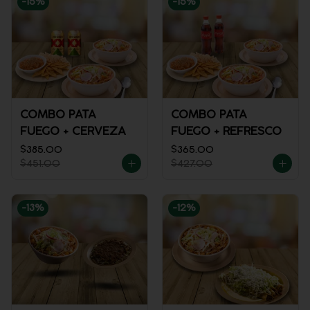
-
15
%
-
15
%
COMBO PATA
COMBO PATA
FUEGO + CERVEZA
FUEGO + REFRESCO
$385.00
$365.00
$451.00
$427.00
-
13
%
-
12
%