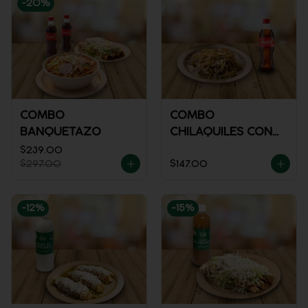
-
20
%
COMBO
COMBO
BANQUETAZO
CHILAQUILES CON
POLLO + REFRESCO
$239.00
$297.00
$147.00
-
12
%
-
15
%