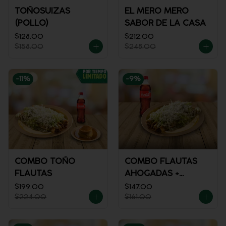
TOÑOSUIZAS
EL MERO MERO
(POLLO)
SABOR DE LA CASA
$128.00
$212.00
$158.00
$248.00
-
11
%
-
9
%
COMBO TOÑO
COMBO FLAUTAS
FLAUTAS
AHOGADAS +
REFRESCO
$199.00
$147.00
$224.00
$161.00