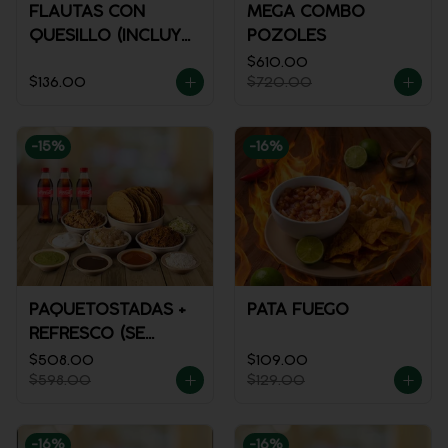
FLAUTAS CON
MEGA COMBO
QUESILLO (INCLUYE
POZOLES
UNA PORCIÓN DE
$610.00
$136.00
$720.00
SALSA)
-
15
%
-
16
%
PAQUETOSTADAS +
PATA FUEGO
REFRESCO (SE
ENVÍA FRÍO)
$508.00
$109.00
$598.00
$129.00
-
16
%
-
16
%