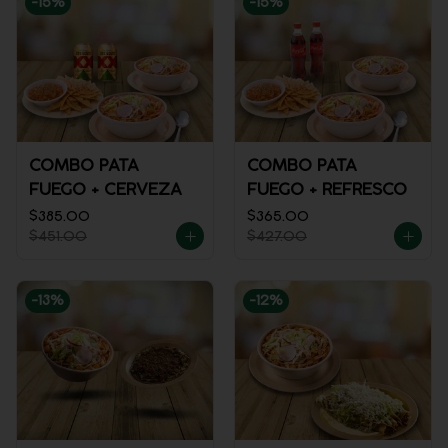
-
15
%
-
15
%
COMBO PATA
COMBO PATA
FUEGO + CERVEZA
FUEGO + REFRESCO
$385.00
$365.00
$451.00
$427.00
-
13
%
-
12
%