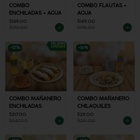
COMBO
COMBO FLAUTAS +
ENCHILADAS + AGUA
AGUA
$149.00
$149.00
$170.00
$175.00
-
12
%
-
16
%
COMBO MAÑANERO
COMBO MAÑANERO
ENCHILADAS
CHILAQUILES
$217.00
$211.00
$247.00
$251.00