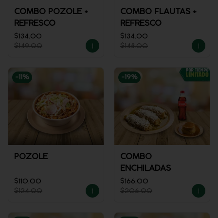
COMBO POZOLE +
COMBO FLAUTAS +
REFRESCO
REFRESCO
$134.00
$134.00
$149.00
$148.00
-
11
%
-
19
%
POZOLE
COMBO
ENCHILADAS
$110.00
$166.00
$124.00
$206.00