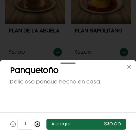
FLAN DE LA ABUELA
FLAN NAPOLITANO
$63.00
$62.00
Panquetoño
Delicioso panque hecho en casa.
ARROZ CON LECHE
Agregar
$30.00