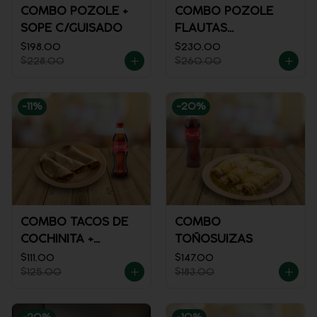
COMBO POZOLE +
COMBO POZOLE
SOPE C/GUISADO
FLAUTAS
AHOGADAS
$198.00
$230.00
$228.00
$260.00
-
11
%
-
20
%
COMBO TACOS DE
COMBO
COCHINITA +
TOÑOSUIZAS
REFRESCO
$111.00
$147.00
$125.00
$183.00