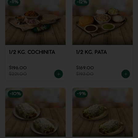
-
11
%
-
12
%
1/2 KG. COCHINITA
1/2 KG. PATA
$196.00
$169.00
$221.00
$193.00
-
10
%
-
9
%