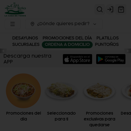
Login
¿Dónde quieres pedir?
DESAYUNOS
PROMOCIONES DEL DÍA
PLATILLOS
SUCURSALES
ORDENA A DOMICILIO
PUNTOÑOS
Descarga nuestra
APP
Promociones del
Seleccionado
Promociones
Desa
día
para ti
exclusivas para
quedarse