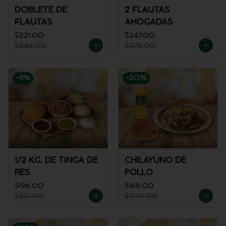
DOBLETE DE
2 FLAUTAS
FLAUTAS
AHOGADAS
$221.00
$247.00
$246.00
$272.00
-
11
%
-
20
%
1/2 KG. DE TINGA DE
CHILAYUNO DE
RES
POLLO
$196.00
$165.00
$221.00
$205.00