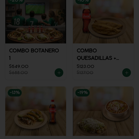
-
20
%
-
10
%
COMBO BOTANERO
COMBO
1
QUESADILLAS +
REFRESCO
$549.00
$123.00
$688.00
$137.00
-
13
%
-
19
%