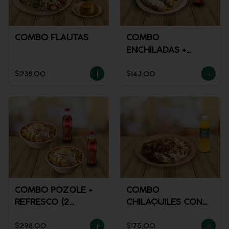
COMBO FLAUTAS
COMBO
ENCHILADAS +
REFRESCO
$238.00
$143.00
COMBO POZOLE +
COMBO
REFRESCO (2
CHILAQUILES CON
PERSONAS)
MACIZA + JUGO DE
$298.00
$175.00
NARANJA