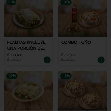
-
11
%
-
14
%
FLAUTAS (INCLUYE
COMBO TOÑO
UNA PORCIÓN DE
SALSA)
$110.00
$182.00
$123.00
$212.00
-
19
%
-
15
%