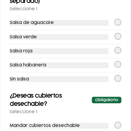
separado)
Seleccione 1
Salsa de aguacate
Salsa verde
COCA-COLA LIGHT
AGUA NATURAL
355 ML.
Salsa roja
$25.00
$25.00
Salsa habanera
Sin salsa
¿Deseas cubiertos
Obligatorio
desechable?
Seleccione 1
Mandar cubiertos desechable
SPRITE SIN AZÚCAR
FRESCA SIN