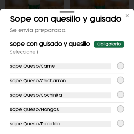
Sope con quesillo y guisado
Se envía preparado.
AGUA DE
AGUA DE
sope con guisado y quesillo
Obligatorio
HORCHATA 500ML
TAMARINDO 500ML
Seleccione 1
$52.00
$52.00
sope Queso/Carne
sope Queso/Chicharrón
sope Queso/Cochinita
sope Queso/Hongos
sope Queso/Picadillo
JUGO VERDE
JUGO DE NARANJA