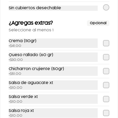
355 ML.
AZUCAR 355ML
Sin cubiertos desechable
$25.00
$25.00
¿Agregas extras?
Opcional
Seleccione al menos 1
Crema (110gr)
+
$41.00
Queso rallado (60 gr)
+
$30.00
Chicharron crujiente (50gr)
+
$51.00
SIDRAL LIGHT 355ML
FANTA SIN AZUCAR
355ML
Salsa de aguacate xt
+
$10.00
$25.00
$25.00
Salsa verde xt
+
$10.00
Salsa roja xt
Postres
+
$10.00