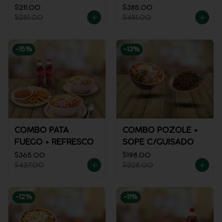
$211.00
$385.00
$251.00
$451.00
-
15
%
-
13
%
COMBO PATA
COMBO POZOLE +
FUEGO + REFRESCO
SOPE C/GUISADO
$365.00
$198.00
$427.00
$228.00
-
12
%
-
11
%