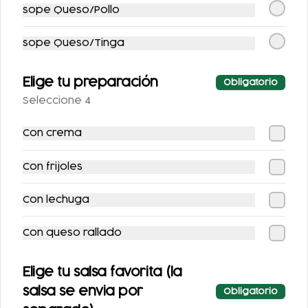
sope Queso/Pollo
$53.00
$53.00
sope Queso/Tinga
Elige tu preparación
Obligatorio
Seleccione 4
Con crema
Con frijoles
COCA-COLA
COCA COLA ZERO
Con lechuga
CLÁSICA 400 ML.
355ML.
Con queso rallado
$25.00
$25.00
Elige tu salsa favorita (la
salsa se envia por
Obligatorio