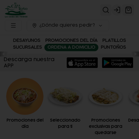
Login
¿Dónde quieres pedir?
DESAYUNOS
PROMOCIONES DEL DÍA
PLATILLOS
SUCURSALES
ORDENA A DOMICILIO
PUNTOÑOS
Descarga nuestra
APP
Promociones del
Seleccionado
Promociones
Desa
día
para ti
exclusivas para
quedarse