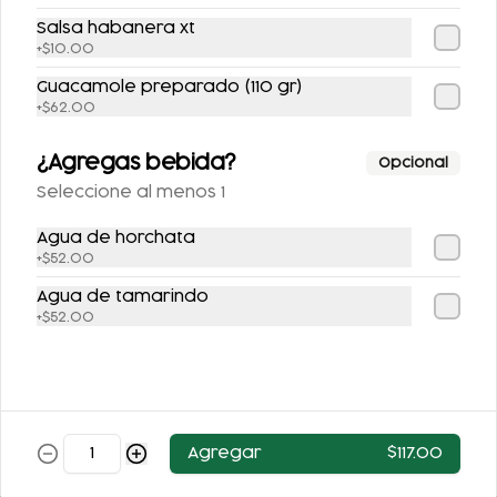
Salsa habanera xt
+
$10.00
Guacamole preparado (110 gr)
+
$62.00
¿Agregas bebida?
Opcional
Seleccione al menos 1
FLAN DE LA ABUELA
FLAN NAPOLITANO
Agua de horchata
+
$52.00
Agua de tamarindo
$63.00
$62.00
+
$52.00
Agregar
$117.00