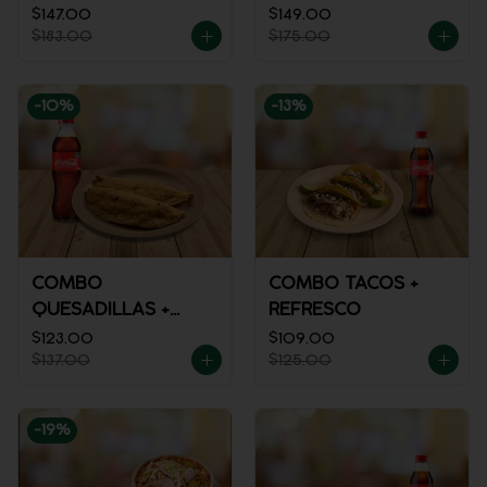
MACIZA + JUGO DE
$147.00
$149.00
$183.00
$175.00
NARANJA
-
10
%
-
13
%
COMBO
COMBO TACOS +
QUESADILLAS +
REFRESCO
REFRESCO
$123.00
$109.00
$137.00
$125.00
-
19
%