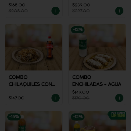
$165.00
$239.00
$205.00
$297.00
-
12
%
COMBO
COMBO
CHILAQUILES CON
ENCHILADAS + AGUA
POLLO + REFRESCO
$149.00
$147.00
$170.00
-
15
%
-
12
%