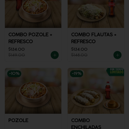
COMBO POZOLE +
COMBO FLAUTAS +
REFRESCO
REFRESCO
$134.00
$134.00
$149.00
$148.00
-
10
%
-
19
%
POZOLE
COMBO
ENCHILADAS