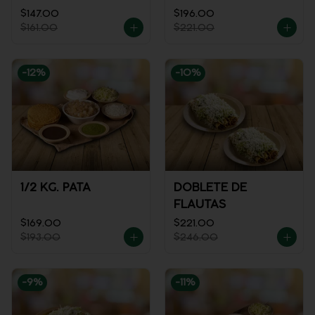
REFRESCO
$147.00
$196.00
$161.00
$221.00
-
12
%
-
10
%
1/2 KG. PATA
DOBLETE DE
FLAUTAS
$169.00
$221.00
$193.00
$246.00
-
9
%
-
11
%