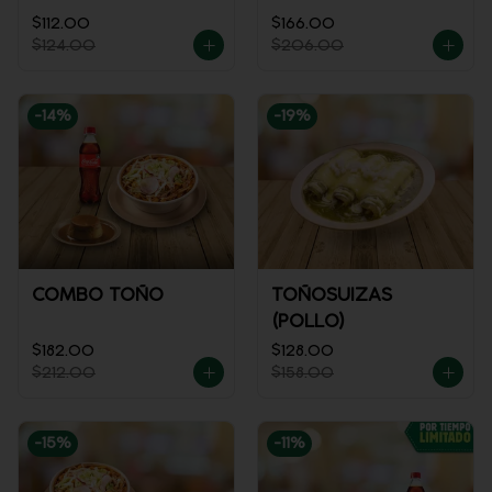
$112.00
$166.00
$124.00
$206.00
-
14
%
-
19
%
COMBO TOÑO
TOÑOSUIZAS
(POLLO)
$182.00
$128.00
$212.00
$158.00
-
15
%
-
11
%