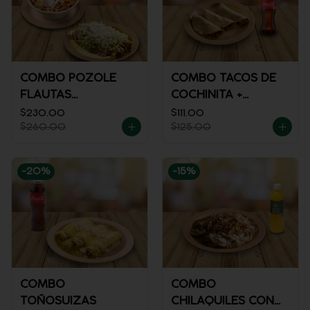
COMBO POZOLE
COMBO TACOS DE
FLAUTAS
COCHINITA +
AHOGADAS
REFRESCO
$230.00
$111.00
$260.00
$125.00
-
20
%
-
15
%
COMBO
COMBO
TOÑOSUIZAS
CHILAQUILES CON