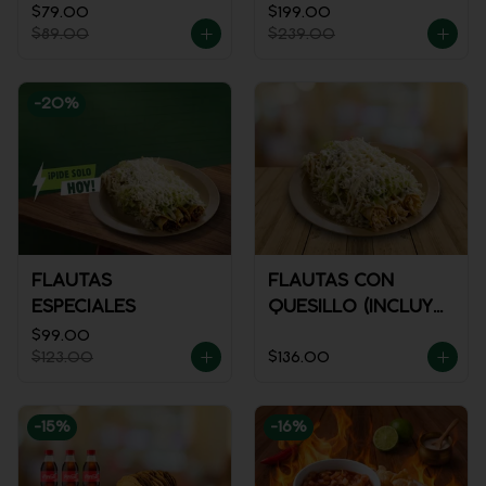
$79.00
$199.00
$89.00
$239.00
-
20
%
FLAUTAS
FLAUTAS CON
ESPECIALES
QUESILLO (INCLUYE
UNA PORCIÓN DE
$99.00
$123.00
$136.00
SALSA)
-
15
%
-
16
%