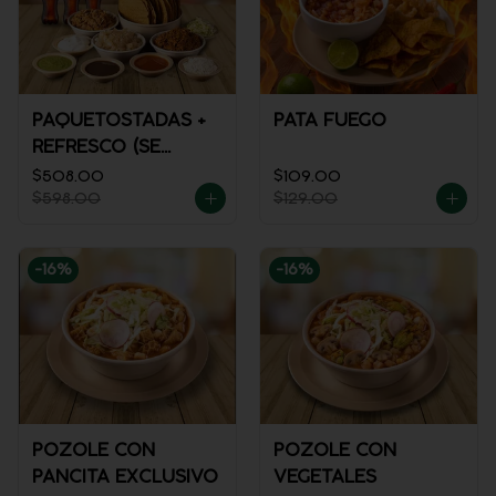
PAQUETOSTADAS +
PATA FUEGO
REFRESCO (SE
ENVÍA FRÍO)
$508.00
$109.00
$598.00
$129.00
-
16
%
-
16
%
POZOLE CON
POZOLE CON
PANCITA EXCLUSIVO
VEGETALES