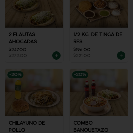
2 FLAUTAS
1/2 KG. DE TINGA DE
AHOGADAS
RES
$247.00
$196.00
$272.00
$221.00
-
20
%
-
20
%
CHILAYUNO DE
COMBO
POLLO
BANQUETAZO