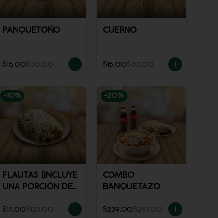
PANQUETOÑO
CUERNO
$15.00
$30.00
$15.00
$30.00
-
10
%
-
20
%
FLAUTAS (INCLUYE
COMBO
UNA PORCIÓN DE
BANQUETAZO
SALSA)
$111.00
$123.00
$239.00
$297.00