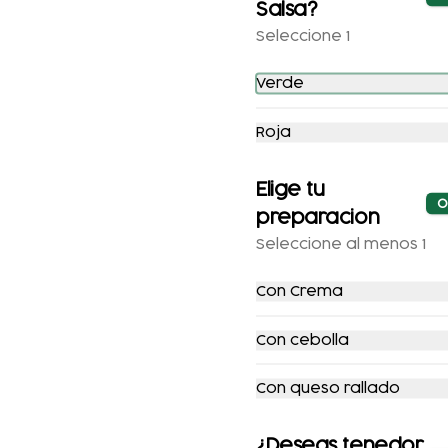
Salsa?
Seleccione 1
Verde
COMBO
COMBO TOÑO
Roja
ENCHILADAS
Elige tu
$166.00
$206.00
$182.00
$212.00
O
preparacion
Seleccione al menos 1
-
11
%
-
12
%
Con Crema
Con cebolla
Con queso rallado
1/2 KG. COCHINITA
1/2 KG. PATA
¿Deseas tenedor