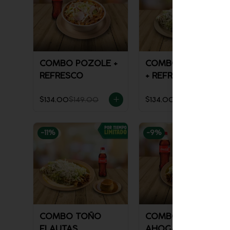
COMBO POZOLE +
COMBO FLAUTAS
REFRESCO
+ REFRESCO
$134.00
$149.00
$134.00
$148.00
-
11
%
-
9
%
COMBO TOÑO
COMBO FLAUTAS
FLAUTAS
AHOGADAS +