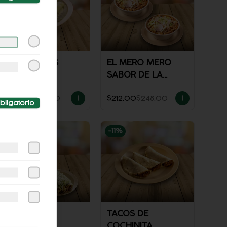
TOÑOSUIZAS
EL MERO MERO
(POLLO)
SABOR DE LA
CASA
$128.00
$158.00
$212.00
$248.00
bligatorio
-
10
%
-
11
%
DOBLETE DE
TACOS DE
FLAUTAS
COCHINITA