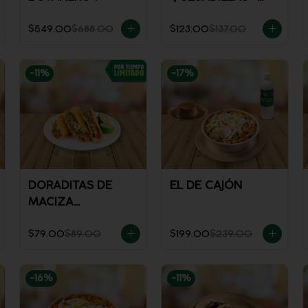
REFRESCO
$549.00
$688.00
$123.00
$137.00
-
11
%
-
17
%
DORADITAS DE
EL DE CAJÓN
MACIZA
EXCLUSIVO
$79.00
$89.00
$199.00
$239.00
-
16
%
-
11
%