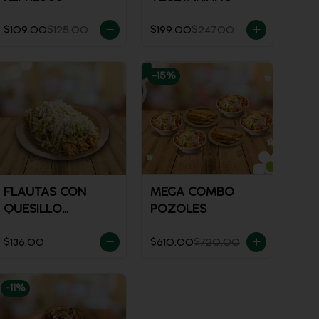
$109.00
$125.00
$199.00
$247.00
-
15
%
FLAUTAS CON
MEGA COMBO
QUESILLO
POZOLES
(INCLUYE UNA
$136.00
$610.00
$720.00
PORCIÓN DE
SALSA)
-
11
%