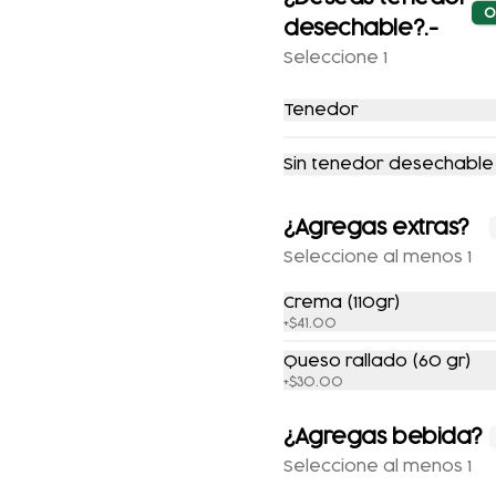
O
desechable?.-
$196.00
$221.00
$169.00
$193.00
Seleccione 1
Tenedor
-
20
%
Sin tenedor desechable
¿Agregas extras?
Seleccione al menos 1
CHILAYUNO DE
COMBO
Crema (110gr)
+
$41.00
POLLO
CHILAQUILES CON
POLLO +
Queso rallado (60 gr)
$165.00
$205.00
$147.00
REFRESCO
+
$30.00
¿Agregas bebida?
-
15
%
-
15
%
Seleccione al menos 1