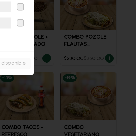
COMBO POZOLE +
COMBO POZOLE
SOPE C/GUISADO
FLAUTAS
AHOGADAS
$198.00
$228.00
$230.00
$260.00
 disponible
-
13
%
-
19
%
COMBO TACOS +
COMBO
REFRESCO
VEGETARIANO