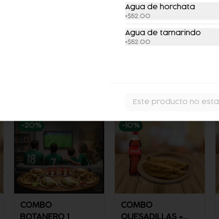
Agua de horchata
+
$52.00
Agua de tamarindo
+
$52.00
COMBO PATA
COMBO PATA
FUEGO + CERVEZA
FUEGO +
REFRESCO
$385.00
$451.00
$365.00
$427.00
Este producto no esta
-
20
%
-
10
%
COMBO
COMBO
BOTANERO 1
QUESADILLAS +