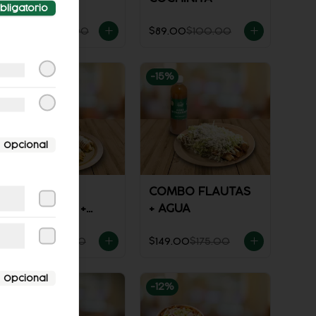
bligatorio
$221.00
$246.00
$89.00
$100.00
-
12
%
-
15
%
Opcional
COMBO
COMBO FLAUTAS
ENCHILADAS +
+ AGUA
AGUA
$149.00
$170.00
$149.00
$175.00
Opcional
-
13
%
-
12
%