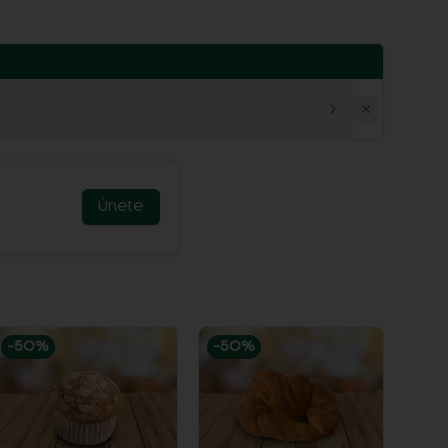
Únete
-
50
%
-
50
%