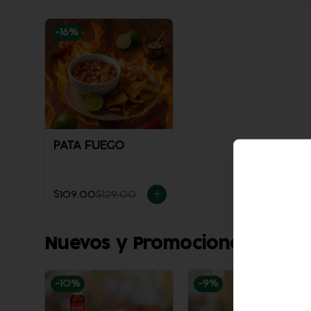
-
16
%
PATA FUEGO
$109.00
$129.00
Nuevos y Promociones espec
-
10
%
-
9
%