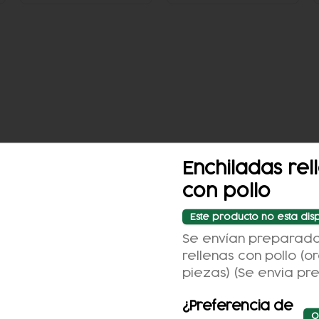
Enchiladas rel
con pollo
Este producto no esta dis
Se envían preparada
iales
rellenas con pollo (o
piezas) (Se envia pr
-
19
%
-
14
%
¿Preferencia de
O