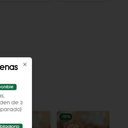
lenas
Close
ponible
s,
rden de 3
eparado)
-
19
%
-
15
%
bligatorio