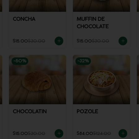
CONCHA
MUFFIN DE
CHOCOLATE
$15.00
$30.00
$15.00
$30.00
-
50
%
-
32
%
CHOCOLATIN
POZOLE
$15.00
$30.00
$84.00
$124.00