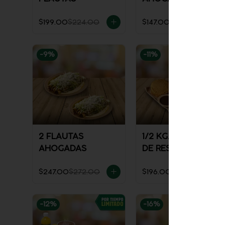
REFRESCO
$199.00
$224.00
$147.00
$161.00
-
9
%
-
11
%
2 FLAUTAS
1/2 KG. DE TINGA
AHOGADAS
DE RES
$247.00
$272.00
$196.00
$221.00
-
12
%
-
16
%