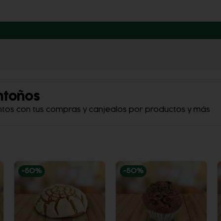
ntoños
ntos con tus compras y canjealos por productos y más
-
50
%
-
50
%