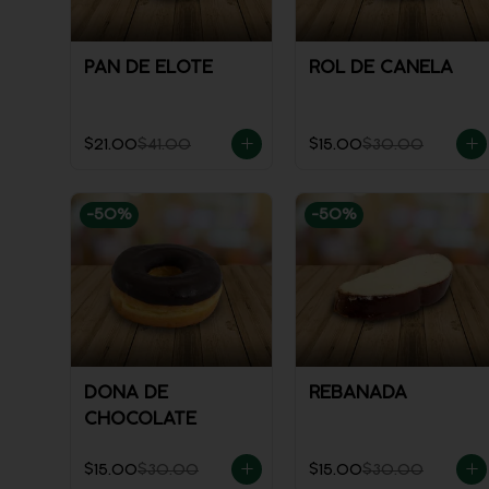
PAN DE ELOTE
ROL DE CANELA
$21.00
$41.00
$15.00
$30.00
-
50
%
-
50
%
DONA DE
REBANADA
CHOCOLATE
$15.00
$30.00
$15.00
$30.00