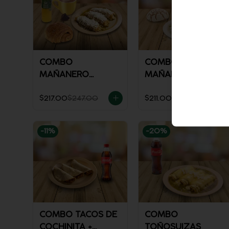
COMBO
COMBO
MAÑANERO
MAÑANERO
ENCHILADAS
CHILAQUILES
$217.00
$247.00
$211.00
$251.00
-
11
%
-
20
%
COMBO TACOS DE
COMBO
COCHINITA +
TOÑOSUIZAS