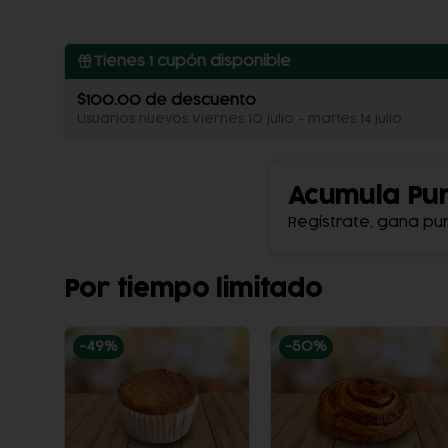
Tienes
1
cupón disponible
$100.00 de descuento
Usuarios nuevos Viernes 10 julio - martes 14 julio
Acumula
Pu
Regístrate, gana pu
Por tiempo limitado
-
49
%
-
50
%