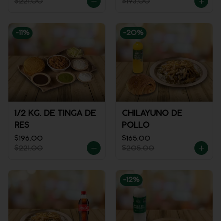
$221.00
$193.00
-
11
%
-
20
%
1/2 KG. DE TINGA DE
CHILAYUNO DE
RES
POLLO
$196.00
$165.00
$221.00
$205.00
-
12
%