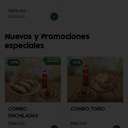
$109.00
$129.00
Nuevos y Promociones
especiales
-
19
%
-
14
%
COMBO
COMBO TOÑO
ENCHILADAS
$166.00
$182.00