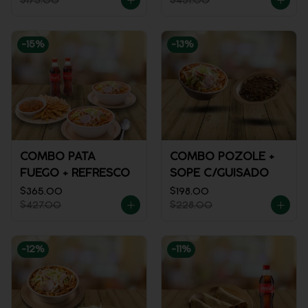
$175.00
$451.00
-
15
%
-
13
%
COMBO PATA
COMBO POZOLE +
FUEGO + REFRESCO
SOPE C/GUISADO
$365.00
$198.00
$427.00
$228.00
-
12
%
-
11
%