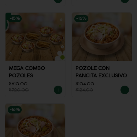
-
15
%
-
16
%
MEGA COMBO
POZOLE CON
POZOLES
PANCITA EXCLUSIVO
$610.00
$104.00
$720.00
$124.00
-
16
%