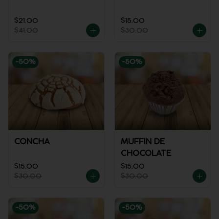
$21.00
$15.00
$41.00
$30.00
-
50
%
-
50
%
CONCHA
MUFFIN DE
CHOCOLATE
$15.00
$15.00
$30.00
$30.00
-
50
%
-
50
%