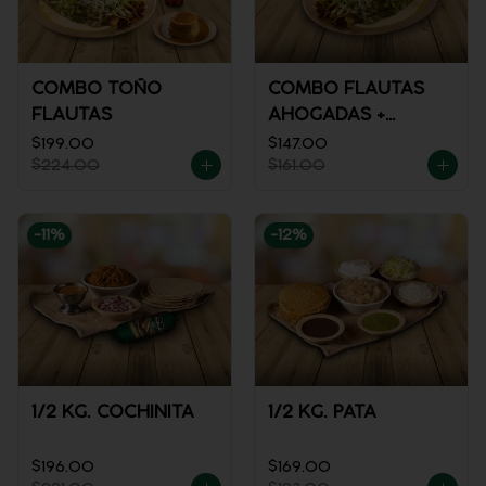
COMBO TOÑO
COMBO FLAUTAS
FLAUTAS
AHOGADAS +
REFRESCO
$199.00
$147.00
$224.00
$161.00
-
11
%
-
12
%
1/2 KG. COCHINITA
1/2 KG. PATA
$196.00
$169.00