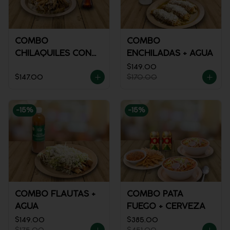
COMBO
COMBO
CHILAQUILES CON
ENCHILADAS + AGUA
POLLO + REFRESCO
$149.00
$147.00
$170.00
-
15
%
-
15
%
COMBO FLAUTAS +
COMBO PATA
AGUA
FUEGO + CERVEZA
$149.00
$385.00