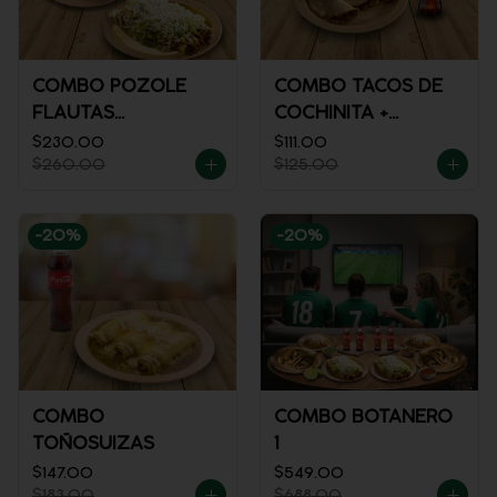
COMBO POZOLE
COMBO TACOS DE
FLAUTAS
COCHINITA +
AHOGADAS
REFRESCO
$230.00
$111.00
$260.00
$125.00
-
20
%
-
20
%
COMBO
COMBO BOTANERO
TOÑOSUIZAS
1
$147.00
$549.00
$183.00
$688.00