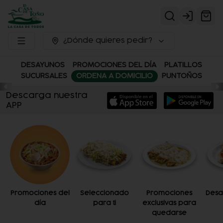
Login
¿Dónde quieres pedir?
DESAYUNOS
PROMOCIONES DEL DÍA
PLATILLOS
SUCURSALES
ORDENA A DOMICILIO
PUNTOÑOS
Descarga nuestra
APP
Promociones del
Seleccionado
Promociones
Desa
día
para ti
exclusivas para
quedarse