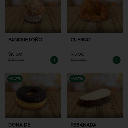
PANQUETOÑO
CUERNO
$15.00
$15.00
$30.00
$30.00
-
50
%
-
50
%
DONA DE
REBANADA