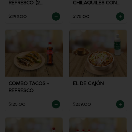
REFRESCO (2
CHILAQUILES CON
PERSONAS)
MACIZA + JUGO DE
$298.00
$175.00
NARANJA
COMBO TACOS +
EL DE CAJÓN
REFRESCO
$125.00
$239.00