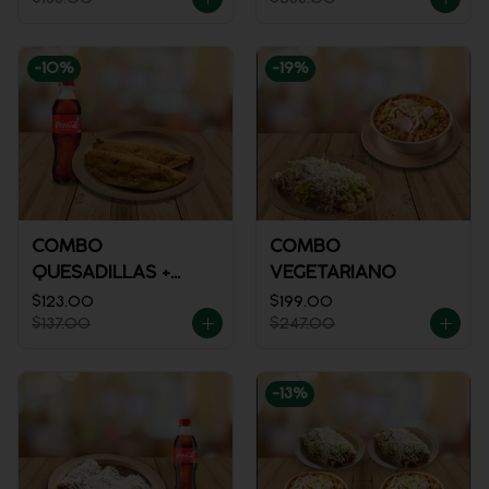
-
10
%
-
19
%
COMBO
COMBO
QUESADILLAS +
VEGETARIANO
REFRESCO
$123.00
$199.00
$137.00
$247.00
-
13
%