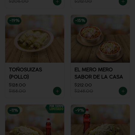
$206.00
$212.00
-
19
%
-
15
%
TOÑOSUIZAS
EL MERO MERO
(POLLO)
SABOR DE LA CASA
$128.00
$212.00
$158.00
$248.00
-
11
%
-
9
%