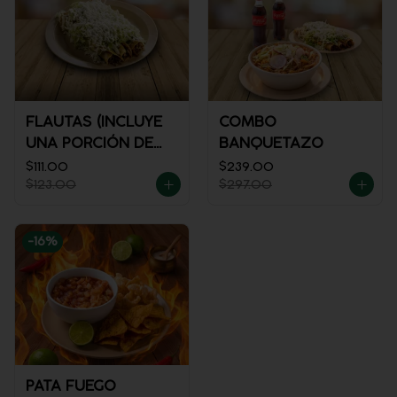
FLAUTAS (INCLUYE
COMBO
UNA PORCIÓN DE
BANQUETAZO
SALSA)
$111.00
$239.00
$123.00
$297.00
-
16
%
PATA FUEGO