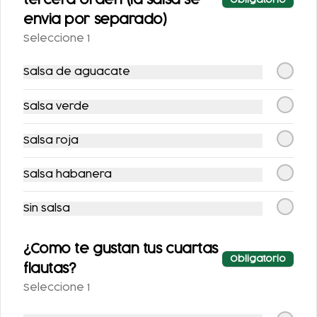
tercera orden (la salsa se
Obligatorio
envia por separado)
Seleccione 1
$53.00
$53.00
Salsa de aguacate
Salsa verde
Salsa roja
Salsa habanera
COCA-COLA
COCA COLA ZERO
Sin salsa
CLÁSICA 400 ML.
355ML.
¿Como te gustan tus cuartas
$25.00
$25.00
Obligatorio
flautas?
Seleccione 1