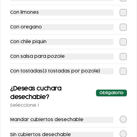
Con limones
Con oregano
PAQUETOSTADAS +
PATA FUEGO
REFRESCO (SE
Con chile piquin
ENVÍA FRÍO)
$508.00
$109.00
$598.00
$129.00
Con salsa para pozole
Con tostadas(3 tostadas por pozole)
-
16
%
-
16
%
¿Deseas cuchara
Obligatorio
desechable?
Seleccione 1
Mandar cubiertos desechable
POZOLE CON
POZOLE CON
PANCITA EXCLUSIVO
VEGETALES
Sin cubiertos desechable