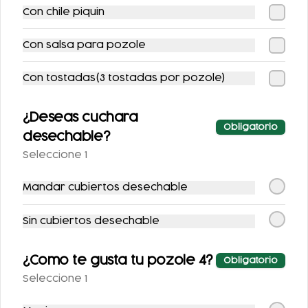
Con chile piquin
$165.00
$239.00
$205.00
$297.00
Con salsa para pozole
-
12
%
Con tostadas(3 tostadas por pozole)
¿Deseas cuchara
Obligatorio
desechable?
Seleccione 1
COMBO
COMBO
Mandar cubiertos desechable
CHILAQUILES CON
ENCHILADAS + AGUA
POLLO + REFRESCO
$149.00
Sin cubiertos desechable
$147.00
$170.00
¿Como te gusta tu pozole 4?
Obligatorio
-
15
%
-
12
%
Seleccione 1