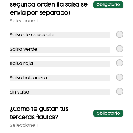
segunda orden (la salsa se
Obligatorio
envia por separado)
Seleccione 1
PAQUETOSTADAS
CHILAQUILES CON
MACIZA
Salsa de aguacate
$523.00
$122.00
Salsa verde
Salsa roja
Salsa habanera
Sin salsa
¿Como te gustan tus
ENCHILADAS
TACOS BISTEC
Obligatorio
terceras flautas?
RELLENAS CON
POLLO
Seleccione 1
$118.00
$100.00