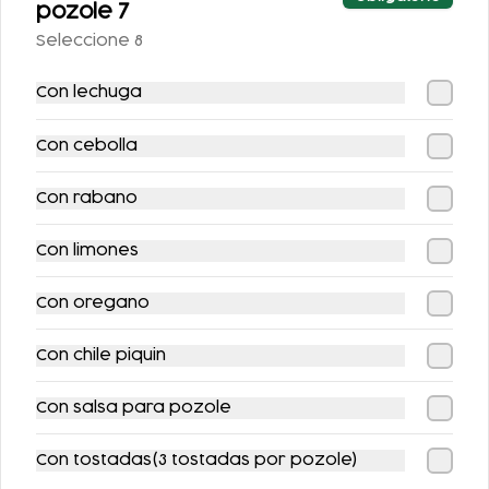
pozole 7
Seleccione 8
Con lechuga
Con cebolla
COMBO POZOLE +
COMBO BOTANERO
Con rabano
REFRESCO (2
1
PERSONAS)
Con limones
$298.00
$688.00
Con oregano
Con chile piquin
Con salsa para pozole
Con tostadas(3 tostadas por pozole)