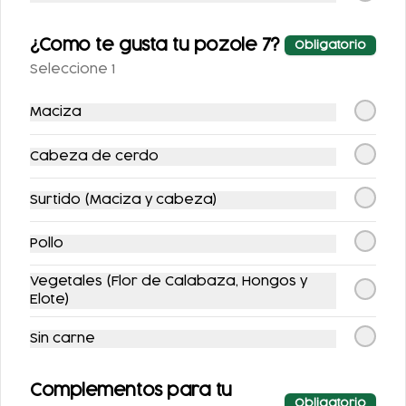
$104.00
$104.00
$124.00
$124.00
¿Como te gusta tu pozole 7?
Obligatorio
Seleccione 1
Combos
Maciza
Cabeza de cerdo
Surtido (Maciza y cabeza)
Pollo
Vegetales (Flor de Calabaza, Hongos y
COMBO FLAUTAS
COMBO
Elote)
ENCHILADAS +
REFRESCO
Sin carne
$238.00
$143.00
Complementos para tu
Obligatorio