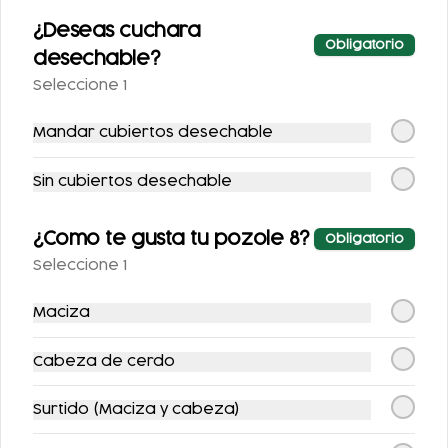
DOBLE DOBLETE
LOCURA
¿Deseas cuchara
CHILAQUILERA
Obligatorio
desechable?
Seleccione 1
$494.00
$222.00
Mandar cubiertos desechable
Sin cubiertos desechable
¿Como te gusta tu pozole 8?
Obligatorio
Seleccione 1
Maciza
MEGA COMBO
POZOLES
Cabeza de cerdo
$720.00
Surtido (Maciza y cabeza)