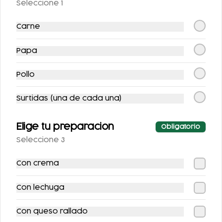
$69.00
$70.00
Seleccione 1
Carne
Papa
Pollo
Surtidas (una de cada una)
SOPE CON BISTEC
SOPE CON
QUESILLO Y
Elige tu preparacion
Obligatorio
GUISADO
Seleccione 3
$110.00
$117.00
Con crema
Con lechuga
Con queso rallado