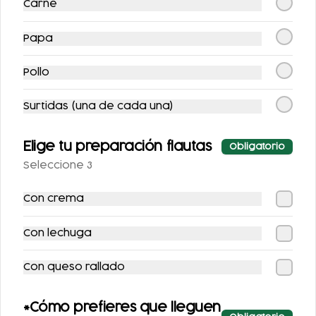
Carne
Papa
Pollo
COCA-COLA LIGHT
AGUA NATURAL
Surtidas (una de cada una)
355 ML.
Elige tu preparación flautas
$25.00
$25.00
Obligatorio
Seleccione 3
Con crema
Con lechuga
Con queso rallado
SPRITE SIN AZÚCAR
FRESCA SIN
*Cómo prefieres que lleguen