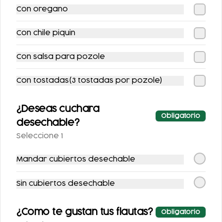
Con oregano
Con chile piquin
SOPE CON GUISADO
FLAUTAS
AHOGADAS
Con salsa para pozole
$104.00
$136.00
Con tostadas(3 tostadas por pozole)
¿Deseas cuchara
Obligatorio
desechable?
Seleccione 1
Mandar cubiertos desechable
Sin cubiertos desechable
QUESADILLA DE
SOPE SENCILLO
QUESILLO CON
¿Como te gustan tus flautas?
GUISADO
Obligatorio