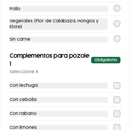
Pollo
Tienes
1
cupón disponible
Vegetales (Flor de Calabaza, Hongos y
$100.00 de descuento
Elote)
Usuarios nuevos Viernes 10 julio - martes 14 julio
Sin carne
Acumula
Puntoños
Complementos para pozole
Obligatorio
Regístrate, gana puntos con tus
Únete
1
compras y canjealos por
Seleccione 8
productos y más
Con lechuga
Nuevos y Promociones
Con cebolla
especiales
Con rabano
-
10
%
-
9
%
Con limones