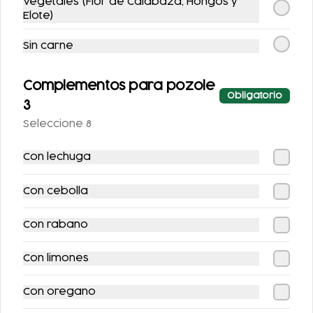
Vegetales (Flor de Calabaza, Hongos y
Elote)
Sin carne
2 FLAUTAS
1/2 KG. DE TINGA DE
Complementos para pozole
Obligatorio
AHOGADAS
RES
3
$247.00
$196.00
Seleccione 8
$272.00
$221.00
Con lechuga
-
20
%
-
20
%
Con cebolla
Con rabano
Con limones
CHILAYUNO DE
COMBO
Con oregano
POLLO
BANQUETAZO