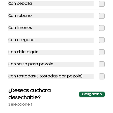
Con cebolla
$211.00
$385.00
$251.00
$451.00
Con rabano
-
15
%
-
13
%
Con limones
Con oregano
Con chile piquin
Con salsa para pozole
COMBO PATA
COMBO POZOLE +
FUEGO + REFRESCO
SOPE C/GUISADO
Con tostadas(3 tostadas por pozole)
$365.00
$198.00
$427.00
$228.00
¿Deseas cuchara
Obligatorio
desechable?
-
12
%
-
11
%
Seleccione 1