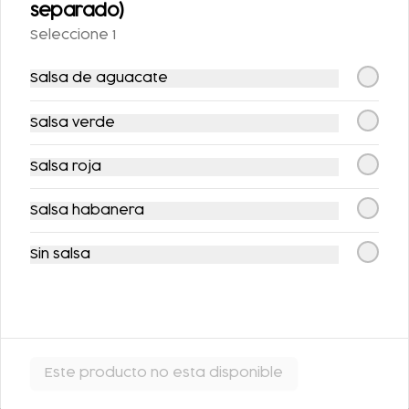
separado)
Seleccione 1
Salsa de aguacate
Salsa verde
Salsa roja
FLAN DE LA ABUELA
FLAN NAPOLITANO
Salsa habanera
$63.00
$62.00
Sin salsa
Este producto no esta disponible