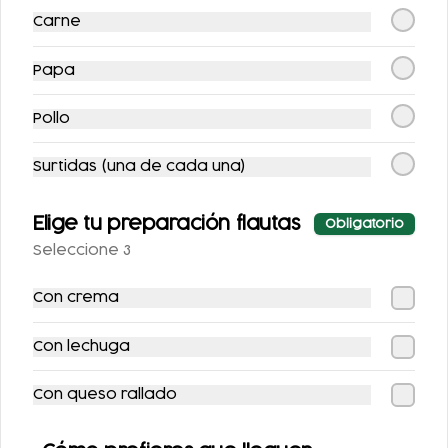
Carne
Papa
Pollo
Surtidas (una de cada una)
Elige tu preparación flautas
TACOS DE MACIZA
TACOS DE SURTIDA
Obligatorio
Seleccione 3
$100.00
$100.00
Con crema
Con lechuga
Bebidas
Con queso rallado