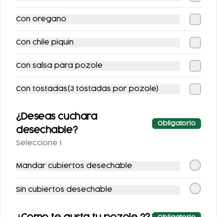
Con oregano
Con chile piquin
COMBO POZOLE +
COMBO FLAUTAS +
Con salsa para pozole
REFRESCO
REFRESCO
$134.00
$134.00
Con tostadas(3 tostadas por pozole)
$149.00
$148.00
¿Deseas cuchara
-
10
%
-
19
%
Obligatorio
desechable?
Seleccione 1
Mandar cubiertos desechable
Sin cubiertos desechable
POZOLE
COMBO
ENCHILADAS