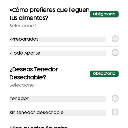
*Cómo prefieres que lleguen
Obligatorio
tus alimentos?
TOSTADA (INCLUYE
CHILAQUILES
Seleccione 1
UNA PORCIÓN DE
SENCILLOS
SALSA)
*Preparados
$71.00
$98.00
*Todo Aparte
¿Deseas Tenedor
Obligatorio
Desechable?
Seleccione 1
Tenedor
CHILAQUILES CON
SOPE CON BISTEC Y
Sin tenedor desechable
HUEVO
QUESILLO