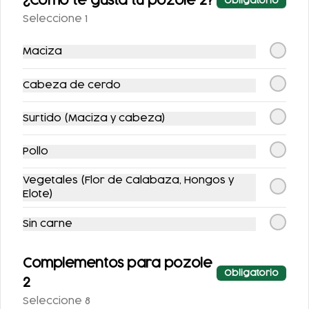
¿Como te gusta tu pozole 2?
Obligatorio
$112.00
$166.00
Seleccione 1
$124.00
$206.00
Maciza
-
14
%
-
19
%
Cabeza de cerdo
Surtido (Maciza y cabeza)
Pollo
Vegetales (Flor de Calabaza, Hongos y
COMBO TOÑO
TOÑOSUIZAS
Elote)
(POLLO)
$182.00
$128.00
Sin carne
$212.00
$158.00
Complementos para pozole
Obligatorio
-
15
%
-
11
%
2
Seleccione 8