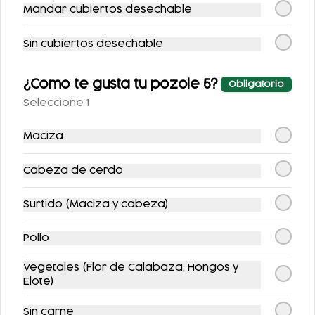
Mandar cubiertos desechable
Sin cubiertos desechable
COMBO POZOLE
COMBO TACOS DE
¿Como te gusta tu pozole 5?
Obligatorio
FLAUTAS
COCHINITA +
Seleccione 1
AHOGADAS
REFRESCO
$230.00
$111.00
$260.00
$125.00
Maciza
Cabeza de cerdo
-
20
%
-
15
%
Surtido (Maciza y cabeza)
Pollo
Vegetales (Flor de Calabaza, Hongos y
Elote)
COMBO
COMBO
TOÑOSUIZAS
CHILAQUILES CON
Sin carne