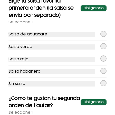
$122.00
$123.00
Elige tu salsa favorita
primera orden (la salsa se
Obligatorio
envia por separado)
Seleccione 1
Salsa de aguacate
Salsa verde
TACOS DE
CHILAQUILES CON
Salsa roja
COCHINITA
POLLO
Salsa habanera
$100.00
$122.00
Sin salsa
¿Como te gustan tu segunda
Obligatorio
orden de flautas?
Seleccione 1