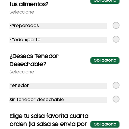
Obligatorio
355 ML.
AZUCAR 355ML
tus alimentos?
Seleccione 1
$25.00
$25.00
*Preparados
*Todo Aparte
¿Deseas Tenedor
Obligatorio
Desechable?
Seleccione 1
SIDRAL LIGHT 355ML
FANTA SIN AZUCAR
Tenedor
355ML
Sin tenedor desechable
$25.00
$25.00
Elige tu salsa favorita cuarta
Postres
orden (la salsa se envia por
Obligatorio