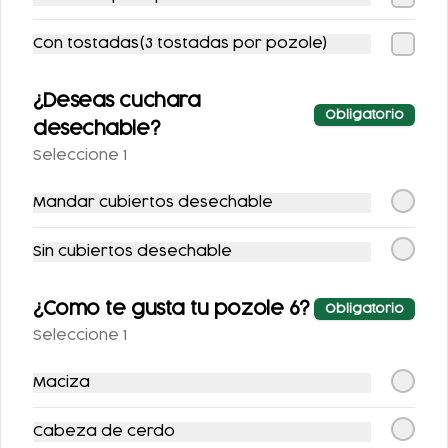
Con tostadas(3 tostadas por pozole)
¿Deseas cuchara
COMBO
COMBO ENFRIJOLAD
Obligatorio
desechable?
VEGETARIANO
AS RELLENAS CON
Seleccione 1
POLLO + REFRESCO
$199.00
$247.00
$143.00
Mandar cubiertos desechable
-
11
%
-
17
%
Sin cubiertos desechable
¿Como te gusta tu pozole 6?
Obligatorio
Seleccione 1
Maciza
DORADITAS DE
EL DE CAJÓN
Cabeza de cerdo
MACIZA EXCLUSIVO