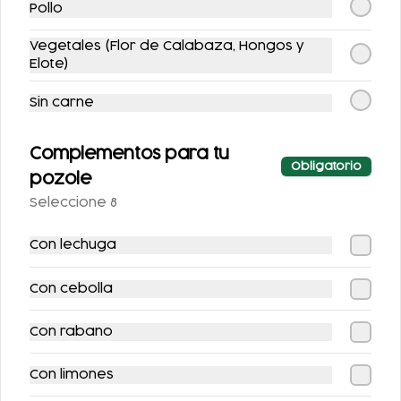
Platillos
Pollo
Vegetales (Flor de Calabaza, Hongos y
Elote)
Sin carne
Complementos para tu
Obligatorio
pozole
Seleccione 8
QUESADILLA
FLAUTAS (INCLUYE
UNA PORCIÓN DE
Con lechuga
SALSA)
$56.00
$123.00
Con cebolla
Con rabano
Con limones