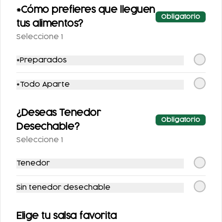
*Cómo prefieres que lleguen
Obligatorio
tus alimentos?
Seleccione 1
*Preparados
*Todo Aparte
MOLLETES
MOLLETES CON
¿Deseas Tenedor
Obligatorio
SENCILLOS
GUISADO
Desechable?
Seleccione 1
$104.00
$126.00
Tenedor
Sin tenedor desechable
Elige tu salsa favorita