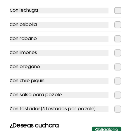
Con lechuga
Con cebolla
EL MERO MERO
COMBO TOÑO
Con rabano
SABOR DE LA CASA
FLAUTAS
$212.00
$199.00
Con limones
$248.00
$224.00
Con oregano
-
9
%
-
11
%
Con chile piquin
Con salsa para pozole
Con tostadas(3 tostadas por pozole)
COMBO FLAUTAS
1/2 KG. COCHINITA
¿Deseas cuchara
AHOGADAS +
Obligatorio