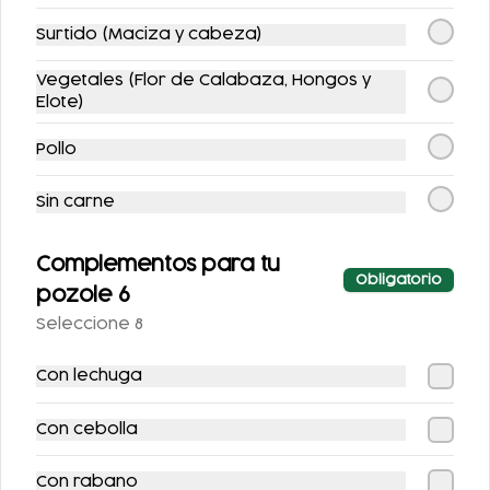
$79.00
$199.00
Surtido (Maciza y cabeza)
$89.00
$239.00
Vegetales (Flor de Calabaza, Hongos y
Elote)
-
20
%
Pollo
Sin carne
Complementos para tu
Obligatorio
FLAUTAS
FLAUTAS CON
pozole 6
ESPECIALES
QUESILLO (INCLUYE
Seleccione 8
UNA PORCIÓN DE
$99.00
$123.00
$136.00
SALSA)
Con lechuga
Con cebolla
-
15
%
-
16
%
Con rabano