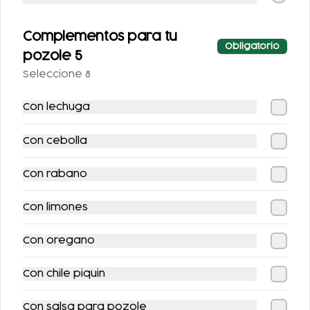
MACIZA + JUGO DE
$147.00
$149.00
$183.00
$175.00
NARANJA
Complementos para tu
Obligatorio
pozole 5
-
10
%
-
13
%
Seleccione 8
Con lechuga
Con cebolla
Con rabano
COMBO
COMBO TACOS +
QUESADILLAS +
REFRESCO
Con limones
REFRESCO
$123.00
$109.00
$137.00
$125.00
Con oregano
Con chile piquin
-
19
%
Con salsa para pozole