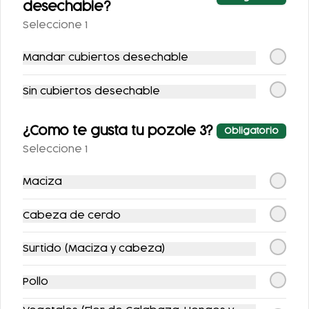
desechable?
REFRESCO
$147.00
$196.00
Seleccione 1
$161.00
$221.00
Mandar cubiertos desechable
-
12
%
-
10
%
Sin cubiertos desechable
¿Como te gusta tu pozole 3?
Obligatorio
Seleccione 1
Maciza
1/2 KG. PATA
DOBLETE DE
FLAUTAS
Cabeza de cerdo
$169.00
$221.00
$193.00
$246.00
Surtido (Maciza y cabeza)
-
9
%
-
11
%
Pollo