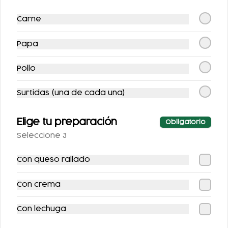
Carne
CHILAQUILES CON
ENFRIJOLADAS
Papa
BISTEC
RELLENAS CON
POLLO
Pollo
$134.00
$118.00
Surtidas (una de cada una)
Elige tu preparación
Obligatorio
Seleccione 3
Con queso rallado
Con crema
HUEVOS A LA
HUEVOS
MEXICANA
REVUELTOS CON
Con lechuga
JAMÓN
$86.00
$86.00