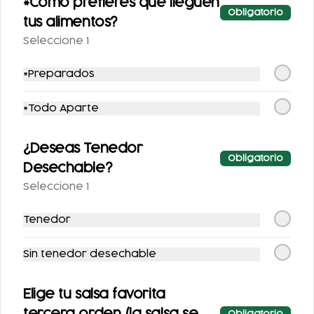
*Cómo prefieres que lleguen
Obligatorio
tus alimentos?
Seleccione 1
*Preparados
AGUA DE
AGUA DE
*Todo Aparte
HORCHATA 500ML
TAMARINDO 500ML
$52.00
$52.00
¿Deseas Tenedor
Obligatorio
Desechable?
Seleccione 1
Tenedor
Sin tenedor desechable
Elige tu salsa favorita
JUGO VERDE
JUGO DE NARANJA