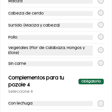
Maciza
Cabeza de cerdo
Surtido (Maciza y cabeza)
COMBO FLAUTAS +
COMBO MAÑANERO
AGUA
ENCHILADAS
Pollo
$149.00
$217.00
$175.00
$247.00
Vegetales (Flor de Calabaza, Hongos y
Elote)
-
16
%
-
15
%
Sin carne
Complementos para tu
Obligatorio
pozole 4
Seleccione 8
COMBO MAÑANERO
COMBO PATA
Con lechuga
CHILAQUILES
FUEGO + CERVEZA