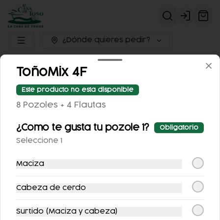
Login
¿Dónde quieres pedir?
DESAYUNOS
PROMOCIONES DEL DÍA
PLATILLOS
ToñoMix 4F
SUCURSALES
ORDENA A DOMICILIO
PUNTOÑOS
Este producto no esta disponible
Descarga nuestra
APP
8 Pozoles + 4 Flautas
¿Como te gusta tu pozole 1?
Obligatorio
Seleccione 1
Maciza
Cabeza de cerdo
Promociones del
Seleccionado
Promociones
Desa
día
para ti
exclusivas para
quedarse
Surtido (Maciza y cabeza)