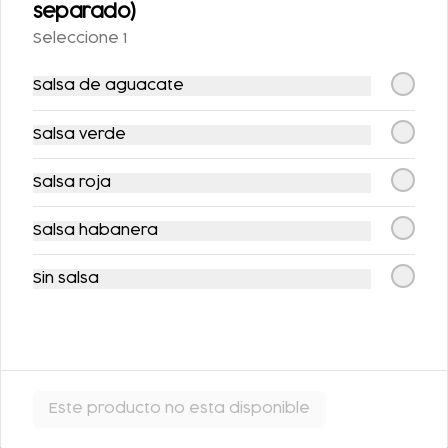
separado)
SIDRAL LIGHT 355ML
FANTA SIN AZUCAR
Seleccione 1
355ML
Salsa de aguacate
$25.00
$25.00
Salsa verde
Postres
Salsa roja
Salsa habanera
Sin salsa
FLAN DE LA ABUELA
FLAN NAPOLITANO
Este producto no esta disponible