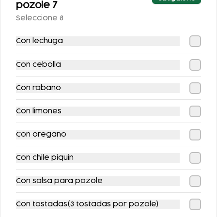
TACOS DE MACIZA
pozole 7
Seleccione 8
$89.00
$100.00
Con lechuga
Con cebolla
Combos
Con rabano
Con limones
Con oregano
Con chile piquin
COMBO FLAUTAS
COMBO
Con salsa para pozole
ENCHILADAS +
REFRESCO
Con tostadas(3 tostadas por pozole)
$238.00
$143.00