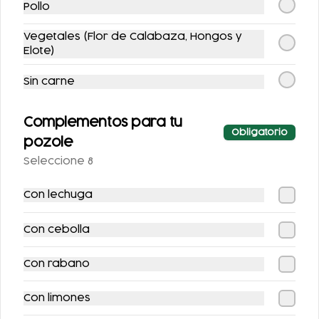
Pollo
Vegetales (Flor de Calabaza, Hongos y
DOBLE DOBLETE
LOCURA
Elote)
CHILAQUILERA
Sin carne
$494.00
$222.00
Complementos para tu
Obligatorio
pozole
Seleccione 8
Con lechuga
Con cebolla
MEGA COMBO
Con rabano
POZOLES
Con limones
$720.00