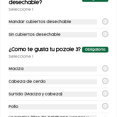
-
12
%
-
10
%
desechable?
Seleccione 1
Mandar cubiertos desechable
Sin cubiertos desechable
1/2 KG. PATA
DOBLETE DE
¿Como te gusta tu pozole 3?
Obligatorio
FLAUTAS
Seleccione 1
$169.00
$221.00
$193.00
$246.00
Maciza
-
11
%
-
9
%
Cabeza de cerdo
Surtido (Maciza y cabeza)
Pollo