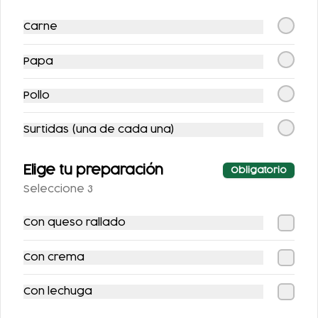
HUEVO
QUESILLO
Carne
$122.00
$123.00
Papa
Pollo
Surtidas (una de cada una)
Elige tu preparación
Obligatorio
Seleccione 3
CHILAQUILES CON
CHILAQUILES CON
POLLO
BISTEC
Con queso rallado
$122.00
$134.00
Con crema
Con lechuga