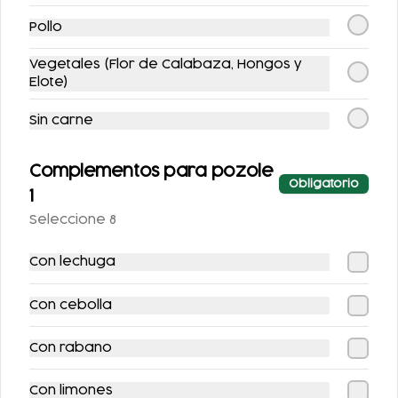
Pollo
Vegetales (Flor de Calabaza, Hongos y
Acumula
Puntoños
Elote)
Regístrate, gana puntos con tus
Únete
compras y canjealos por
Sin carne
productos y más
Complementos para pozole
Obligatorio
Nuevos y Promociones
1
especiales
Seleccione 8
Con lechuga
-
10
%
-
9
%
Con cebolla
Con rabano
Con limones