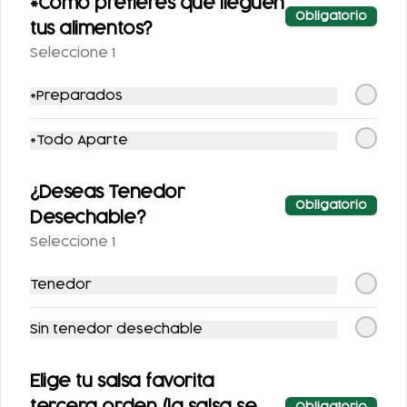
*Cómo prefieres que lleguen
Obligatorio
tus alimentos?
$100.00
Seleccione 1
*Preparados
Bebidas
*Todo Aparte
¿Deseas Tenedor
Obligatorio
Desechable?
Seleccione 1
Tenedor
AGUA DE
AGUA DE
Sin tenedor desechable
HORCHATA 500ML
TAMARINDO 500ML
$52.00
$52.00
Elige tu salsa favorita