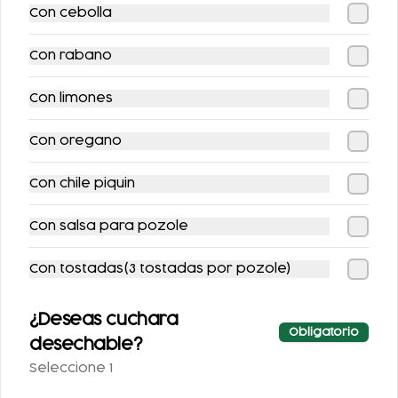
-
15
%
-
15
%
Con cebolla
Con rabano
Con limones
Con oregano
COMBO PATA
COMBO PATA
FUEGO + CERVEZA
FUEGO + REFRESCO
Con chile piquin
$385.00
$365.00
$451.00
$427.00
Con salsa para pozole
-
13
%
-
12
%
Con tostadas(3 tostadas por pozole)
¿Deseas cuchara
Obligatorio
desechable?
Seleccione 1