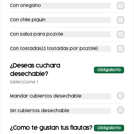
Con oregano
Platillos
Con chile piquin
Con salsa para pozole
Con tostadas(3 tostadas por pozole)
¿Deseas cuchara
Obligatorio
desechable?
Seleccione 1
QUESADILLA
FLAUTAS (INCLUYE
UNA PORCIÓN DE
Mandar cubiertos desechable
SALSA)
$56.00
$123.00
Sin cubiertos desechable
¿Como te gustan tus flautas?
Obligatorio