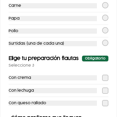
Carne
Papa
Pollo
CHILAQUILES CON
ENCHILADAS
MACIZA
RELLENAS CON
Surtidas (una de cada una)
POLLO
$122.00
$118.00
Elige tu preparación flautas
Obligatorio
Seleccione 3
Con crema
Con lechuga
Con queso rallado
TACOS DE SURTIDA