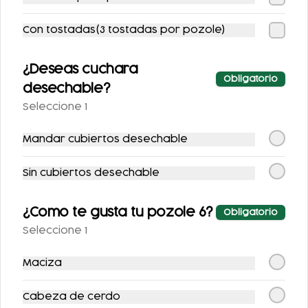
COMBO TACOS +
COMBO
REFRESCO
VEGETARIANO
Con tostadas(3 tostadas por pozole)
$109.00
$199.00
$125.00
$247.00
¿Deseas cuchara
Obligatorio
desechable?
-
11
%
Seleccione 1
Mandar cubiertos desechable
Sin cubiertos desechable
¿Como te gusta tu pozole 6?
Obligatorio
COMBO ENFRIJOLAD
DORADITAS DE
AS RELLENAS CON
MACIZA EXCLUSIVO
Seleccione 1
POLLO + REFRESCO
$79.00
$143.00
Maciza
$89.00
Cabeza de cerdo
-
17
%
-
20
%