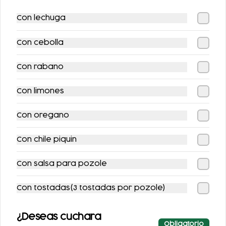
EL MERO MERO
COMBO TOÑO
Con lechuga
SABOR DE LA CASA
FLAUTAS
$212.00
$199.00
Con cebolla
$248.00
$224.00
Con rabano
-
9
%
-
11
%
Con limones
Con oregano
Con chile piquin
COMBO FLAUTAS
1/2 KG. COCHINITA
Con salsa para pozole
AHOGADAS +
REFRESCO
$147.00
$196.00
Con tostadas(3 tostadas por pozole)
$161.00
$221.00
¿Deseas cuchara
Obligatorio