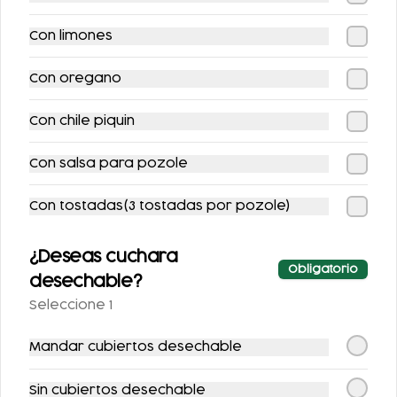
FLAUTAS CON
PAQUETOSTADAS +
QUESILLO (INCLUYE
REFRESCO (SE
Con limones
UNA PORCIÓN DE
ENVÍA FRÍO)
$508.00
$136.00
$598.00
SALSA)
Con oregano
Con chile piquin
-
16
%
-
16
%
Con salsa para pozole
Con tostadas(3 tostadas por pozole)
¿Deseas cuchara
Obligatorio
PATA FUEGO
POZOLE CON
desechable?
PANCITA EXCLUSIVO
Seleccione 1
$109.00
$104.00
$129.00
$124.00
Mandar cubiertos desechable
Sin cubiertos desechable
-
16
%
-
11
%