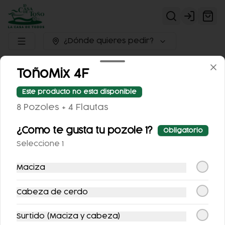
Login
¿Dónde quieres pedir?
DESAYUNOS
PROMOCIONES DEL DÍA
PLATILLOS
ToñoMix 4F
SUCURSALES
ORDENA A DOMICILIO
PUNTOÑOS
Este producto no esta disponible
Descarga nuestra
APP
8 Pozoles + 4 Flautas
¿Como te gusta tu pozole 1?
Obligatorio
Seleccione 1
Maciza
Cabeza de cerdo
Promociones del
Seleccionado
Promociones
Desa
día
para ti
exclusivas para
quedarse
Surtido (Maciza y cabeza)