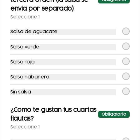
tercera orden (la salsa se
Obligatorio
envia por separado)
Seleccione 1
Salsa de aguacate
Salsa verde
JUGO VERDE
JUGO DE NARANJA
Salsa roja
Salsa habanera
$53.00
$53.00
Sin salsa
¿Como te gustan tus cuartas
Obligatorio
flautas?
Seleccione 1