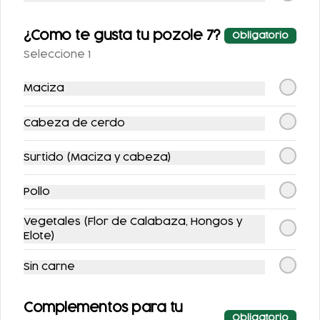
¿Como te gusta tu pozole 7?
Obligatorio
Seleccione 1
Maciza
POZOLE CON
TACOS BISTEC
Cabeza de cerdo
VEGETALES
$104.00
$89.00
Surtido (Maciza y cabeza)
$124.00
$100.00
Pollo
-
11
%
Vegetales (Flor de Calabaza, Hongos y
Elote)
Sin carne
Complementos para tu
Obligatorio