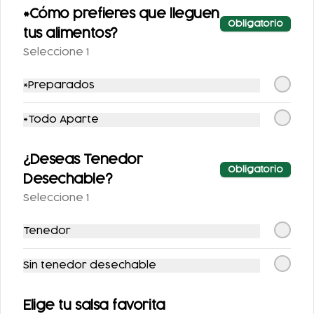
*Cómo prefieres que lleguen
Obligatorio
tus alimentos?
Seleccione 1
*Preparados
ENFRIJOLADAS
HUEVOS A LA
RELLENAS CON
MEXICANA
*Todo Aparte
POLLO
$118.00
$86.00
¿Deseas Tenedor
Obligatorio
Desechable?
Seleccione 1
Tenedor
Sin tenedor desechable
HUEVOS
MOLLETES
Elige tu salsa favorita