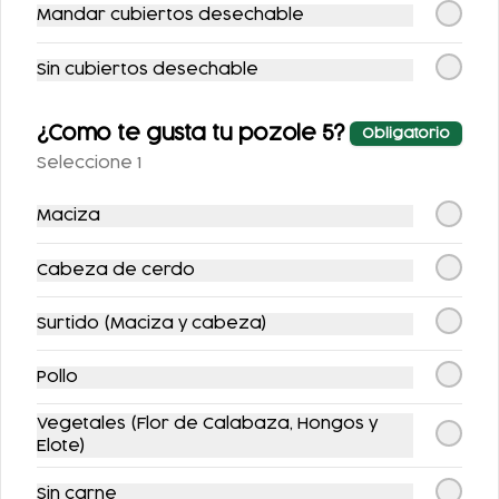
Mandar cubiertos desechable
COMBO POZOLE +
COMBO POZOLE
SOPE C/GUISADO
FLAUTAS
Sin cubiertos desechable
AHOGADAS
$198.00
$230.00
$228.00
$260.00
¿Como te gusta tu pozole 5?
Obligatorio
Seleccione 1
-
11
%
-
20
%
Maciza
Cabeza de cerdo
Surtido (Maciza y cabeza)
COMBO TACOS DE
COMBO
COCHINITA +
TOÑOSUIZAS
Pollo
REFRESCO
$111.00
$147.00
Vegetales (Flor de Calabaza, Hongos y
$125.00
$183.00
Elote)
Sin carne