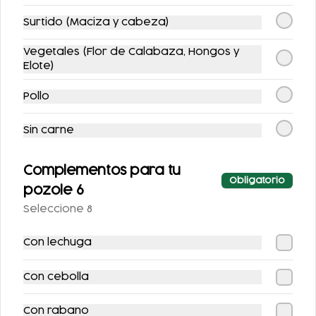
Surtido (Maciza y cabeza)
Vegetales (Flor de Calabaza, Hongos y
Elote)
Pollo
EL DE CAJÓN
FLAUTAS
Sin carne
ESPECIALES
$199.00
$99.00
$239.00
$123.00
Complementos para tu
Obligatorio
pozole 6
Seleccione 8
-
15
%
Con lechuga
Con cebolla
Con rabano