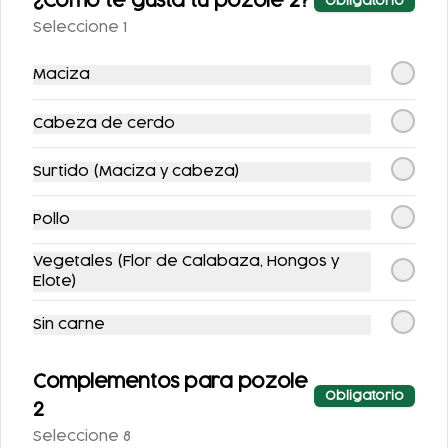
¿Como te gusta tu pozole 2?
Obligatorio
-
14
%
-
19
%
Seleccione 1
Maciza
Cabeza de cerdo
Surtido (Maciza y cabeza)
COMBO TOÑO
TOÑOSUIZAS
(POLLO)
Pollo
$182.00
$128.00
$212.00
$158.00
Vegetales (Flor de Calabaza, Hongos y
Elote)
-
15
%
-
11
%
Sin carne
Complementos para pozole
Obligatorio
2
Seleccione 8