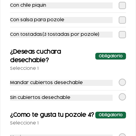
-
20
%
Con chile piquin
Con salsa para pozole
Con tostadas(3 tostadas por pozole)
COMBO
COMBO
¿Deseas cuchara
Obligatorio
BANQUETAZO
CHILAQUILES CON
desechable?
POLLO + REFRESCO
$239.00
Seleccione 1
$297.00
$147.00
Mandar cubiertos desechable
-
12
%
-
15
%
Sin cubiertos desechable
¿Como te gusta tu pozole 4?
Obligatorio
Seleccione 1