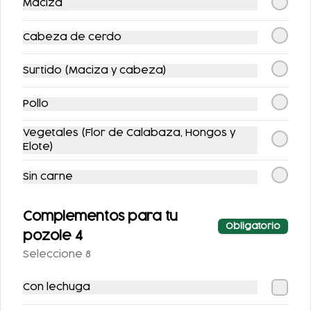
Maciza
COMBO
COMBO FLAUTAS +
ENCHILADAS + AGUA
AGUA
Cabeza de cerdo
$149.00
$149.00
$170.00
$175.00
Surtido (Maciza y cabeza)
Pollo
-
12
%
-
16
%
Vegetales (Flor de Calabaza, Hongos y
Elote)
Sin carne
Complementos para tu
COMBO MAÑANERO
COMBO MAÑANERO
Obligatorio
pozole 4
ENCHILADAS
CHILAQUILES
$217.00
Seleccione 8
$211.00
$247.00
$251.00
Con lechuga