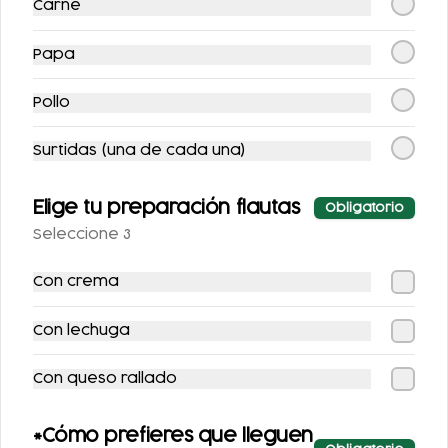
Carne
COCA-COLA
COCA COLA ZERO
Papa
CLÁSICA 400 ML.
355ML.
Pollo
$25.00
$25.00
Surtidas (una de cada una)
Elige tu preparación flautas
Obligatorio
Seleccione 3
Con crema
Con lechuga
COCA-COLA LIGHT
AGUA NATURAL
355 ML.
Con queso rallado
$25.00
$25.00
*Cómo prefieres que lleguen