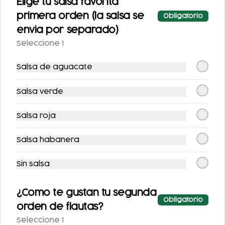
Elige tu salsa favorita
primera orden (la salsa se
Obligatorio
envia por separado)
Seleccione 1
TOSTADA (INCLUYE
CHILAQUILES
Salsa de aguacate
UNA PORCIÓN DE
SENCILLOS
SALSA)
Salsa verde
$71.00
$98.00
Salsa roja
Salsa habanera
Sin salsa
¿Como te gustan tu segunda
Obligatorio
orden de flautas?
CHILAQUILES CON
SOPE CON BISTEC Y
Seleccione 1