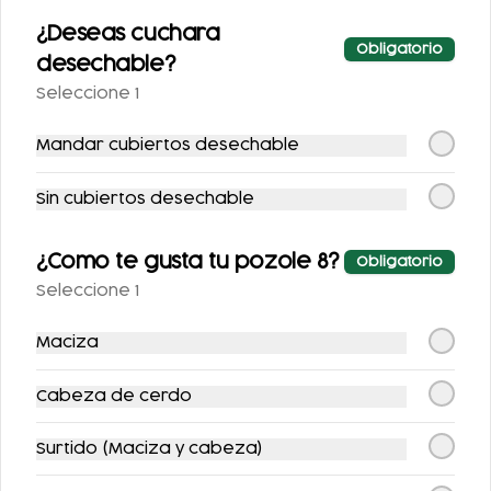
¿Deseas cuchara
Obligatorio
desechable?
Seleccione 1
Mandar cubiertos desechable
Sin cubiertos desechable
COMBO POZOLE +
COMBO BOTANERO
¿Como te gusta tu pozole 8?
Obligatorio
REFRESCO (2
1
Seleccione 1
PERSONAS)
$298.00
$688.00
Maciza
Cabeza de cerdo
Surtido (Maciza y cabeza)