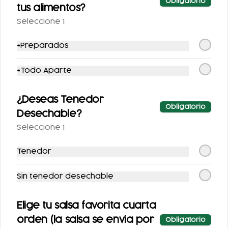
Obligatorio
tus alimentos?
Seleccione 1
*Preparados
*Todo Aparte
SPRITE SIN AZÚCAR
FRESCA SIN
¿Deseas Tenedor
355 ML.
AZUCAR 355ML
Obligatorio
Desechable?
Seleccione 1
$25.00
$25.00
Tenedor
Sin tenedor desechable
Elige tu salsa favorita cuarta
orden (la salsa se envia por
Obligatorio