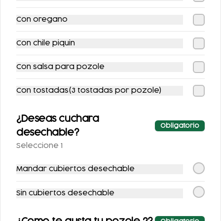
COMBO POZOLE +
COMBO FLAUTAS +
Con oregano
REFRESCO
REFRESCO
$134.00
$134.00
Con chile piquin
$149.00
$148.00
Con salsa para pozole
-
32
%
-
19
%
Con tostadas(3 tostadas por pozole)
¿Deseas cuchara
Obligatorio
desechable?
Seleccione 1
POZOLE
COMBO
Mandar cubiertos desechable
ENCHILADAS
$84.00
$166.00
Sin cubiertos desechable
$124.00
$206.00