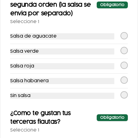
REVUELTOS CON
SENCILLOS
segunda orden (la salsa se
Obligatorio
JAMÓN
envia por separado)
$86.00
$104.00
Seleccione 1
Salsa de aguacate
Salsa verde
Salsa roja
Salsa habanera
MOLLETES CON
PAQUETOSTADAS
GUISADO
Sin salsa
$126.00
$523.00
¿Como te gustan tus
Obligatorio
terceras flautas?
Seleccione 1