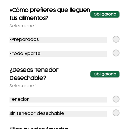
QUESILLO CON
GUISADO
*Cómo prefieres que lleguen
Obligatorio
$69.00
$70.00
tus alimentos?
Seleccione 1
*Preparados
*Todo Aparte
¿Deseas Tenedor
Obligatorio
Desechable?
SOPE CON BISTEC
SOPE CON
Seleccione 1
QUESILLO Y
GUISADO
Tenedor
$110.00
$117.00
Sin tenedor desechable