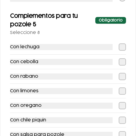
-
15
%
-
10
%
Complementos para tu
Obligatorio
pozole 5
Seleccione 8
Con lechuga
COMBO
COMBO
CHILAQUILES CON
QUESADILLAS +
Con cebolla
MACIZA + JUGO DE
REFRESCO
$149.00
$123.00
$175.00
$137.00
NARANJA
Con rabano
-
13
%
-
19
%
Con limones
Con oregano
Con chile piquin
Con salsa para pozole