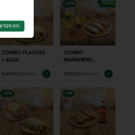
-
15
%
-
12
%
ar
$29.00
COMBO FLAUTAS
COMBO
+ AGUA
MAÑANERO
ENCHILADAS
$149.00
$175.00
$217.00
$247.00
-
12
%
-
11
%