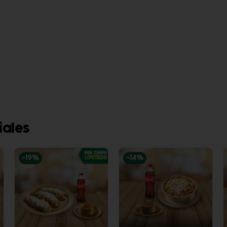
iales
-
19
%
-
14
%