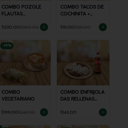
COMBO POZOLE
COMBO TACOS DE
FLAUTAS
COCHINITA +
AHOGADAS
REFRESCO
$230.00
$260.00
$111.00
$125.00
-
19
%
COMBO
COMBO ENFRIJOLA
VEGETARIANO
DAS RELLENAS
CON POLLO +
$199.00
$247.00
$143.00
REFRESCO