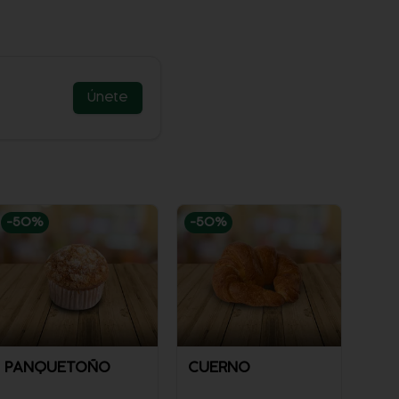
Únete
-
50
%
-
50
%
PANQUETOÑO
CUERNO