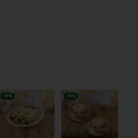
-
19
%
-
15
%