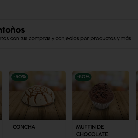
ntoños
ntos con tus compras y canjealos por productos y más
-
50
%
-
50
%
CONCHA
MUFFIN DE
CHOCOLATE