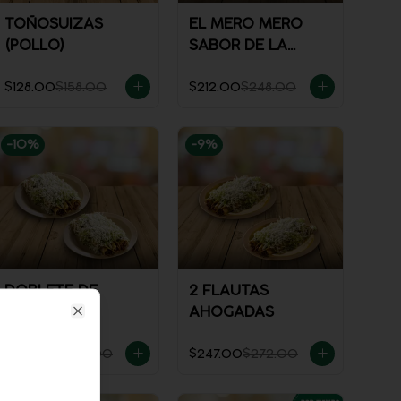
TOÑOSUIZAS
EL MERO MERO
(POLLO)
SABOR DE LA
CASA
$128.00
$158.00
$212.00
$248.00
-
10
%
-
9
%
DOBLETE DE
2 FLAUTAS
FLAUTAS
AHOGADAS
Close
$221.00
$246.00
$247.00
$272.00