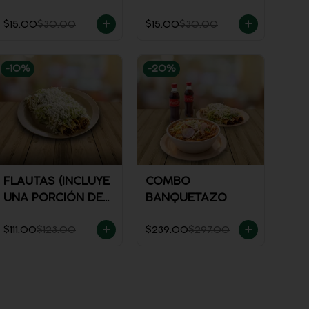
$15.00
$30.00
$15.00
$30.00
-
10
%
-
20
%
FLAUTAS (INCLUYE
COMBO
UNA PORCIÓN DE
BANQUETAZO
SALSA)
$111.00
$123.00
$239.00
$297.00