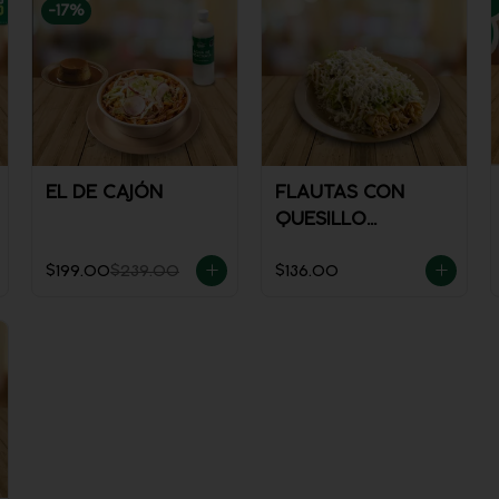
-
17
%
EL DE CAJÓN
FLAUTAS CON
QUESILLO
(INCLUYE UNA
$199.00
$239.00
$136.00
PORCIÓN DE
SALSA)