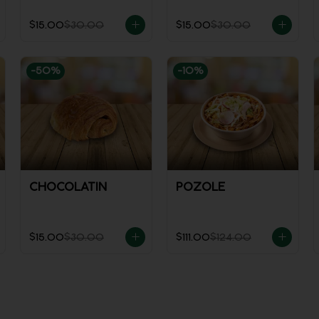
$15.00
$30.00
$15.00
$30.00
-
50
%
-
10
%
CHOCOLATIN
POZOLE
$15.00
$30.00
$111.00
$124.00