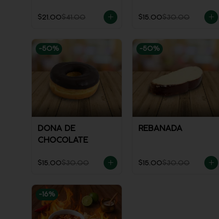
$21.00
$41.00
$15.00
$30.00
-
50
%
-
50
%
DONA DE
REBANADA
CHOCOLATE
$15.00
$30.00
$15.00
$30.00
-
16
%