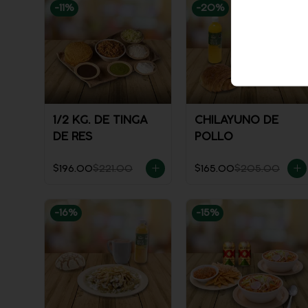
-
11
%
-
20
%
1/2 KG. DE TINGA
CHILAYUNO DE
DE RES
POLLO
$196.00
$221.00
$165.00
$205.00
-
16
%
-
15
%