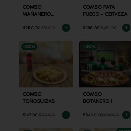
COMBO
COMBO PATA
MAÑANERO
FUEGO + CERVEZA
CHILAQUILES
$211.00
$251.00
$385.00
$451.00
-
20
%
-
20
%
COMBO
COMBO
TOÑOSUIZAS
BOTANERO 1
$147.00
$183.00
$549.00
$688.00