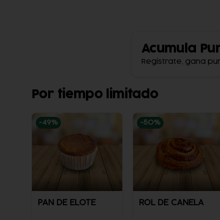
Acumula
Pu
Regístrate, gana pu
Por tiempo limitado
-
49
%
-
50
%
PAN DE ELOTE
ROL DE CANELA