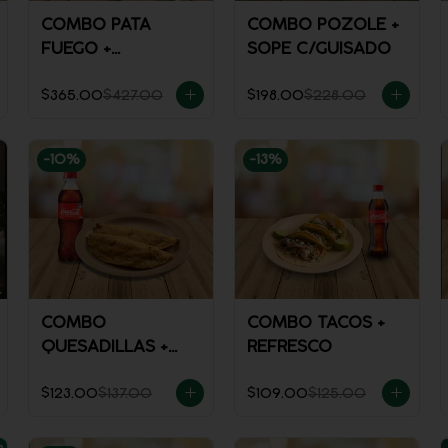
COMBO PATA
COMBO POZOLE +
FUEGO +
SOPE C/GUISADO
REFRESCO
$365.00
$427.00
$198.00
$228.00
-
10
%
-
13
%
COMBO
COMBO TACOS +
QUESADILLAS +
REFRESCO
REFRESCO
$123.00
$137.00
$109.00
$125.00