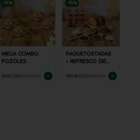
-
15
%
-
15
%
MEGA COMBO
PAQUETOSTADAS
POZOLES
+ REFRESCO (SE
ENVÍA FRÍO)
$610.00
$720.00
$508.00
$598.00