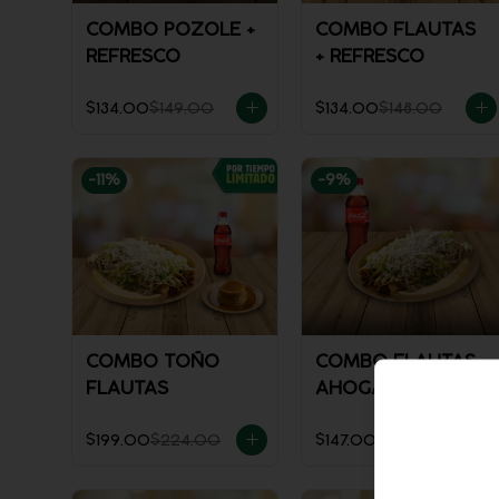
COMBO POZOLE +
COMBO FLAUTAS
REFRESCO
+ REFRESCO
$134.00
$149.00
$134.00
$148.00
-
11
%
-
9
%
COMBO TOÑO
COMBO FLAUTAS
FLAUTAS
AHOGADAS +
REFRESCO
$199.00
$224.00
$147.00
$161.00