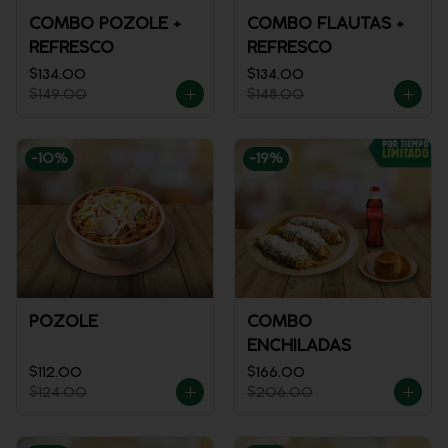
COMBO POZOLE +
COMBO FLAUTAS +
REFRESCO
REFRESCO
$134.00
$134.00
$149.00
$148.00
-
10
%
-
19
%
POZOLE
COMBO
ENCHILADAS
$112.00
$166.00
$124.00
$206.00