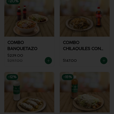
-
20
%
COMBO
COMBO
BANQUETAZO
CHILAQUILES CON
POLLO + REFRESCO
$239.00
$297.00
$147.00
-
12
%
-
15
%