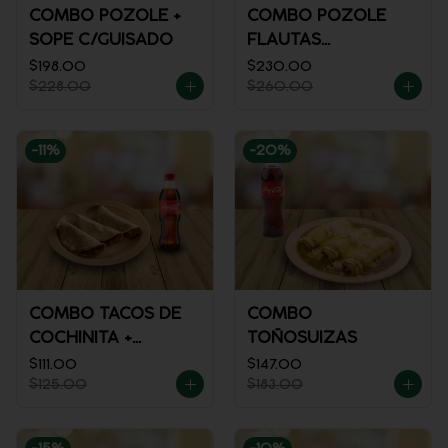
COMBO POZOLE +
COMBO POZOLE
SOPE C/GUISADO
FLAUTAS
AHOGADAS
$198.00
$230.00
$228.00
$260.00
-
11
%
-
20
%
COMBO TACOS DE
COMBO
COCHINITA +
TOÑOSUIZAS
REFRESCO
$111.00
$147.00
$125.00
$183.00