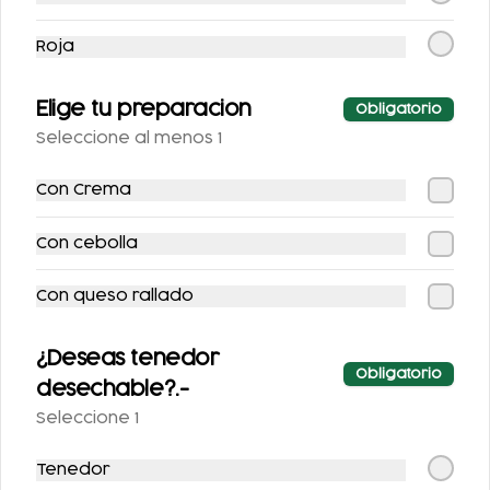
COCA-COLA LIGHT
AGUA NATURAL
Roja
355 ML.
Elige tu preparacion
Obligatorio
$25.00
$25.00
Seleccione al menos 1
Con Crema
Con cebolla
Con queso rallado
¿Deseas tenedor
SPRITE SIN AZÚCAR
FRESCA SIN
Obligatorio
desechable?.-
355 ML.
AZUCAR 355ML
Seleccione 1
$25.00
$25.00
Tenedor