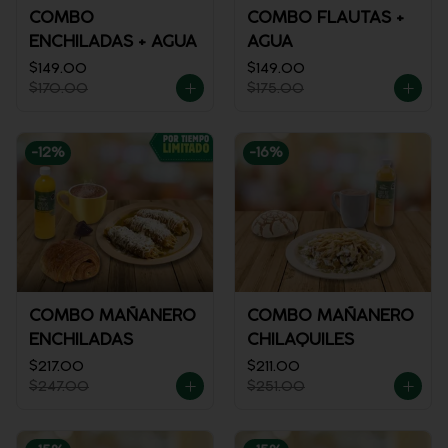
COMBO
COMBO FLAUTAS +
ENCHILADAS + AGUA
AGUA
$149.00
$149.00
$170.00
$175.00
-
12
%
-
16
%
COMBO MAÑANERO
COMBO MAÑANERO
ENCHILADAS
CHILAQUILES
$217.00
$211.00
$247.00
$251.00