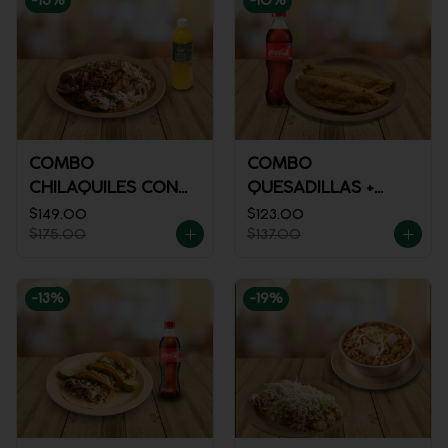
-
15
%
-
10
%
COMBO
COMBO
CHILAQUILES CON
QUESADILLAS +
MACIZA + JUGO DE
REFRESCO
$149.00
$123.00
$175.00
$137.00
NARANJA
-
13
%
-
19
%