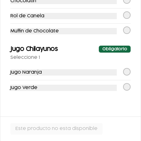
Chocolatin
Rol de Canela
Muffin de Chocolate
FLAN DE LA ABUELA
FLAN NAPOLITANO
Jugo Chilayunos
Obligatorio
$63.00
$62.00
Seleccione 1
Jugo Naranja
Jugo Verde
ARROZ CON LECHE
Este producto no esta disponible