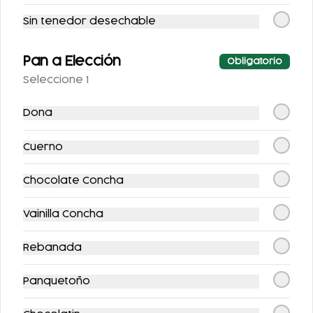
Sin tenedor desechable
Pan a Elección
Obligatorio
Seleccione 1
Dona
SIDRAL LIGHT 355ML
FANTA SIN AZUCAR
Cuerno
355ML
Chocolate Concha
$25.00
$25.00
Vainilla Concha
Postres
Rebanada
Panquetoño