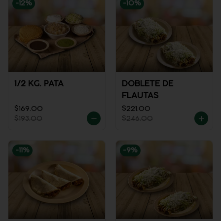
-
12
%
-
10
%
1/2 KG. PATA
DOBLETE DE
FLAUTAS
$169.00
$221.00
$193.00
$246.00
-
11
%
-
9
%