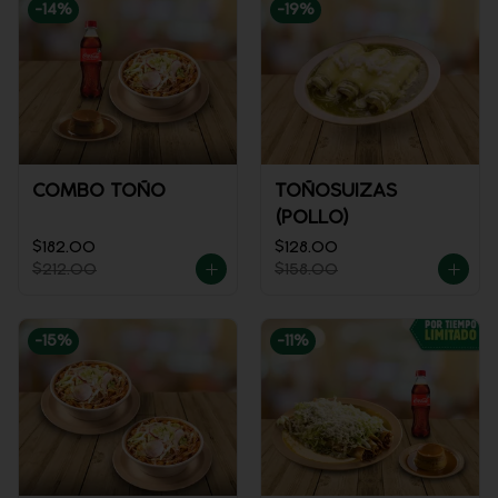
-
14
%
-
19
%
COMBO TOÑO
TOÑOSUIZAS
(POLLO)
$182.00
$128.00
$212.00
$158.00
-
15
%
-
11
%