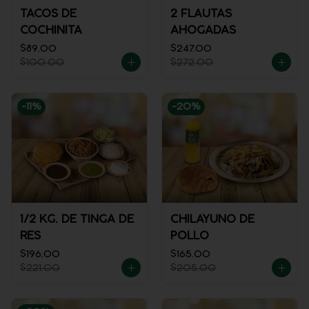
TACOS DE
2 FLAUTAS
COCHINITA
AHOGADAS
$89.00
$247.00
$100.00
$272.00
-
11
%
-
20
%
1/2 KG. DE TINGA DE
CHILAYUNO DE
RES
POLLO
$196.00
$165.00
$221.00
$205.00