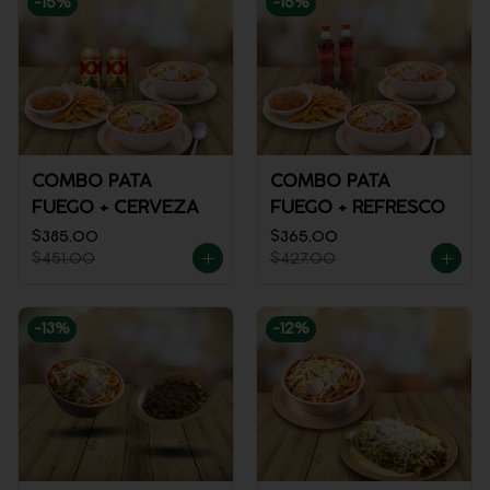
-
15
%
-
15
%
COMBO PATA
COMBO PATA
FUEGO + CERVEZA
FUEGO + REFRESCO
$385.00
$365.00
$451.00
$427.00
-
13
%
-
12
%