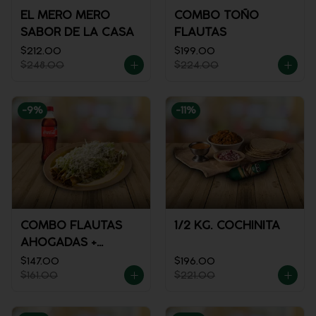
EL MERO MERO
COMBO TOÑO
SABOR DE LA CASA
FLAUTAS
$212.00
$199.00
$248.00
$224.00
-
9
%
-
11
%
COMBO FLAUTAS
1/2 KG. COCHINITA
AHOGADAS +
REFRESCO
$147.00
$196.00
$161.00
$221.00