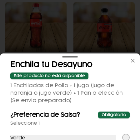
COCA-COLA
COCA COLA ZERO
Enchila tu Desayuno
CLÁSICA 400 ML.
355ML.
Este producto no esta disponible
$25.00
$25.00
1 Enchiladas de Pollo + 1 jugo (jugo de
naranja o jugo verde) + 1 Pan a elección
(Se envia preparado)
¿Preferencia de Salsa?
Obligatorio
Seleccione 1
Verde