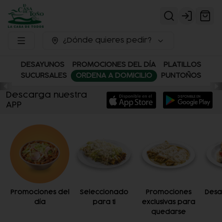
Login
¿Dónde quieres pedir?
DESAYUNOS
PROMOCIONES DEL DÍA
PLATILLOS
SUCURSALES
ORDENA A DOMICILIO
PUNTOÑOS
Descarga nuestra
APP
Promociones del
Seleccionado
Promociones
Desa
día
para ti
exclusivas para
quedarse