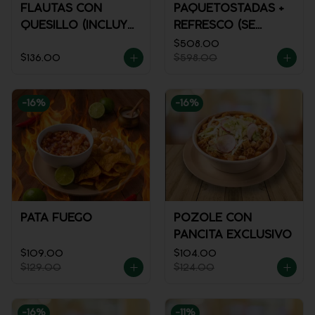
FLAUTAS CON
PAQUETOSTADAS +
QUESILLO (INCLUYE
REFRESCO (SE
UNA PORCIÓN DE
ENVÍA FRÍO)
$508.00
$136.00
$598.00
SALSA)
-
16
%
-
16
%
PATA FUEGO
POZOLE CON
PANCITA EXCLUSIVO
$109.00
$104.00
$129.00
$124.00
-
16
%
-
11
%