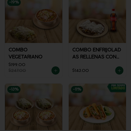
-
19
%
COMBO
COMBO ENFRIJOLAD
VEGETARIANO
AS RELLENAS CON
POLLO + REFRESCO
$199.00
$247.00
$143.00
-
13
%
-
11
%