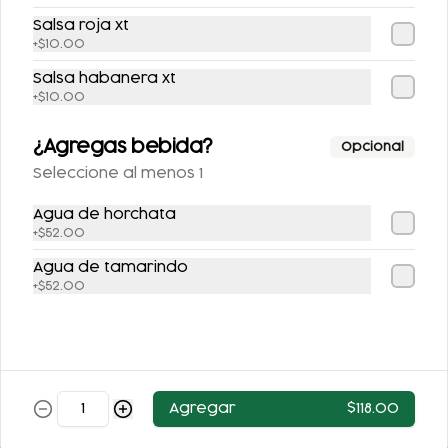
Salsa roja xt
+
$10.00
Salsa habanera xt
+
$10.00
¿Agregas bebida?
Opcional
Seleccione al menos 1
JUGO VERDE
JUGO DE NARANJA
Agua de horchata
+
$52.00
Agua de tamarindo
$53.00
$53.00
+
$52.00
Agregar
$118.00