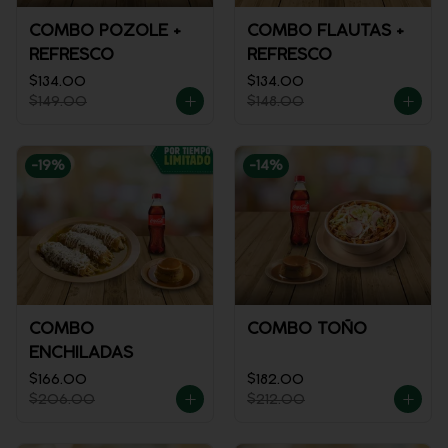
COMBO POZOLE +
COMBO FLAUTAS +
REFRESCO
REFRESCO
$134.00
$134.00
$149.00
$148.00
-
19
%
-
14
%
COMBO
COMBO TOÑO
ENCHILADAS
$166.00
$182.00
$206.00
$212.00