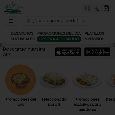
Login
¿Dónde quieres pedir?
DESAYUNOS
PROMOCIONES DEL DÍA
PLATILLOS
SUCURSALES
ORDENA A DOMICILIO
PUNTOÑOS
Descarga nuestra
APP
Promociones del
Seleccionado
Promociones
Desa
día
para ti
exclusivas para
quedarse