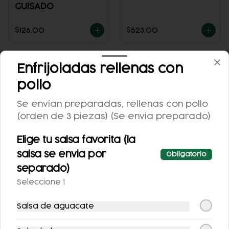
GUISADO
$126.00
$523.00
Enfrijoladas rellenas con
pollo
Se envían preparadas, rellenas con pollo
(orden de 3 piezas) (Se envia preparado)
Elige tu salsa favorita (la
CHILAQUILES CON
ENCHILADAS
salsa se envia por
Obligatorio
MACIZA
RELLENAS CON
separado)
POLLO
Seleccione 1
$122.00
$118.00
Salsa de aguacate