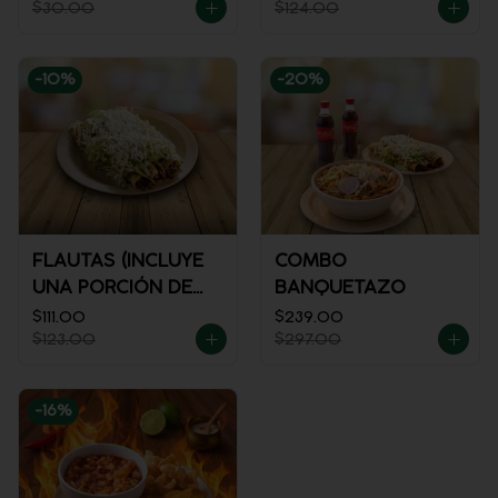
$30.00
$124.00
-
10
%
-
20
%
FLAUTAS (INCLUYE
COMBO
UNA PORCIÓN DE
BANQUETAZO
SALSA)
$111.00
$239.00
$123.00
$297.00
-
16
%