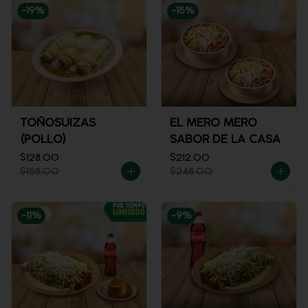
-
19
%
-
15
%
TOÑOSUIZAS
EL MERO MERO
(POLLO)
SABOR DE LA CASA
$128.00
$212.00
$158.00
$248.00
-
11
%
-
9
%