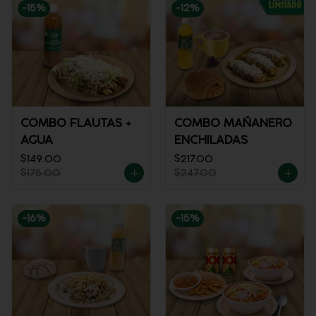
-
15
%
-
12
%
COMBO FLAUTAS +
COMBO MAÑANERO
AGUA
ENCHILADAS
$149.00
$217.00
$175.00
$247.00
-
16
%
-
15
%