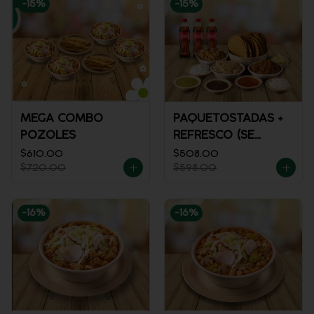
-
15
%
-
15
%
MEGA COMBO
PAQUETOSTADAS +
POZOLES
REFRESCO (SE
ENVÍA FRÍO)
$610.00
$508.00
$720.00
$598.00
-
16
%
-
16
%