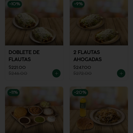
-
10
%
-
9
%
DOBLETE DE
2 FLAUTAS
FLAUTAS
AHOGADAS
$221.00
$247.00
$246.00
$272.00
-
11
%
-
20
%