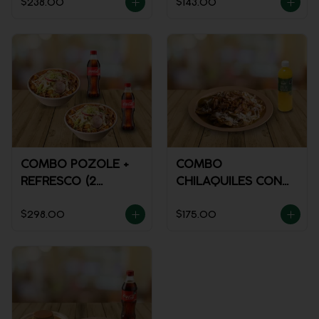
$238.00
$143.00
COMBO POZOLE +
COMBO
REFRESCO (2
CHILAQUILES CON
PERSONAS)
MACIZA + JUGO DE
$298.00
$175.00
NARANJA