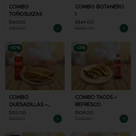
COMBO
COMBO BOTANERO
TOÑOSUIZAS
1
$147.00
$549.00
$183.00
$688.00
-
10
%
-
13
%
COMBO
COMBO TACOS +
QUESADILLAS +
REFRESCO
REFRESCO
$123.00
$109.00
$137.00
$125.00