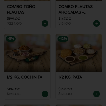
COMBO TOÑO
COMBO FLAUTAS
FLAUTAS
AHOGADAS +
REFRESCO
$199.00
$147.00
$224.00
$161.00
-
11
%
-
12
%
1/2 KG. COCHINITA
1/2 KG. PATA
$196.00
$169.00
$221.00
$193.00