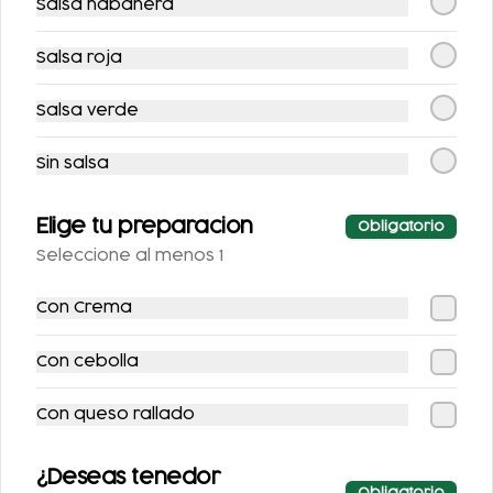
Salsa habanera
Salsa roja
Salsa verde
TACOS BISTEC
TACOS DE MACIZA
Sin salsa
Elige tu preparacion
$100.00
$100.00
Obligatorio
Seleccione al menos 1
Con Crema
Con cebolla
Con queso rallado
¿Deseas tenedor
TACOS DE SURTIDA