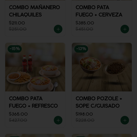
COMBO MAÑANERO
COMBO PATA
CHILAQUILES
FUEGO + CERVEZA
$211.00
$385.00
$251.00
$451.00
-
15
%
-
13
%
COMBO PATA
COMBO POZOLE +
FUEGO + REFRESCO
SOPE C/GUISADO
$365.00
$198.00
$427.00
$228.00