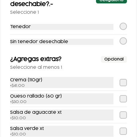
Obligatorio
desechable?.-
Seleccione 1
$100.00
Tenedor
Bebidas
Sin tenedor desechable
¿Agregas extras?
Opcional
Seleccione al menos 1
Crema (110gr)
+
$41.00
Queso rallado (60 gr)
+
$30.00
AGUA DE
AGUA DE
Salsa de aguacate xt
HORCHATA 500ML
TAMARINDO 500ML
+
$10.00
$52.00
$52.00
Salsa verde xt
+
$10.00