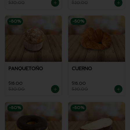
$30.00
$30.00
-
50
%
-
50
%
PANQUETOÑO
CUERNO
$15.00
$15.00
$30.00
$30.00
-
50
%
-
50
%