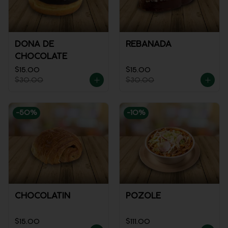
DONA DE
REBANADA
CHOCOLATE
$15.00
$15.00
$30.00
$30.00
-
50
%
-
10
%
CHOCOLATIN
POZOLE
$15.00
$111.00