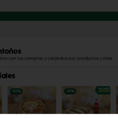
ntoños
ntos con tus compras y canjealos por productos y más
iales
-
10
%
-
19
%