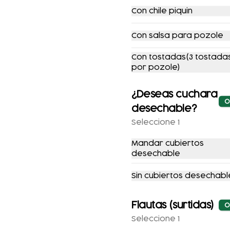
Con chile piquin
COMBO
COMBO PATA
Con salsa para pozole
MAÑANERO
FUEGO + CERVEZA
CHILAQUILES
Con tostadas(3 tostada
$211.00
$251.00
$385.00
$451.00
por pozole)
¿Deseas cuchara
-
20
%
-
15
%
O
desechable?
Seleccione 1
Mandar cubiertos
desechable
Sin cubiertos desechabl
COMBO
COMBO
TOÑOSUIZAS
CHILAQUILES CON
Flautas (surtidas)
O
MACIZA + JUGO DE
Seleccione 1
$147.00
$183.00
$149.00
$175.00
NARANJA