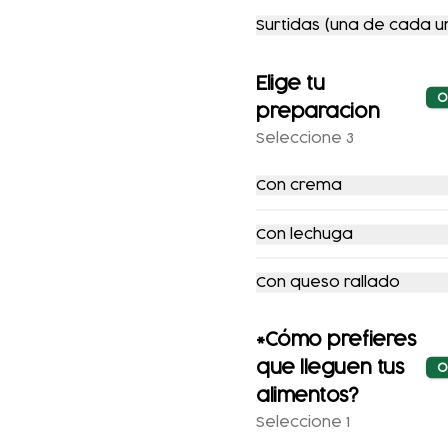
Surtidas (una de cada u
-
11
%
-
17
%
Elige tu
O
preparacion
Seleccione 3
Con crema
DORADITAS DE
EL DE CAJÓN
MACIZA
Con lechuga
EXCLUSIVO
$79.00
$89.00
$199.00
$239.00
Con queso rallado
*Cómo prefieres
-
16
%
-
16
%
que lleguen tus
O
alimentos?
Seleccione 1