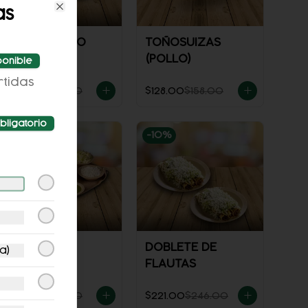
as
Close
COMBO TOÑO
TOÑOSUIZAS
(POLLO)
ponible
rtidas
$182.00
$212.00
$128.00
$158.00
bligatorio
-
12
%
-
10
%
1/2 KG. PATA
DOBLETE DE
a)
FLAUTAS
$169.00
$193.00
$221.00
$246.00