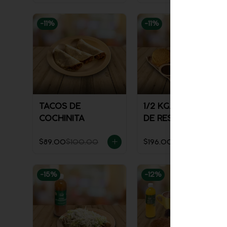
-
11
%
-
11
%
TACOS DE
1/2 KG. DE TINGA
COCHINITA
DE RES
$89.00
$100.00
$196.00
$221.00
-
15
%
-
12
%