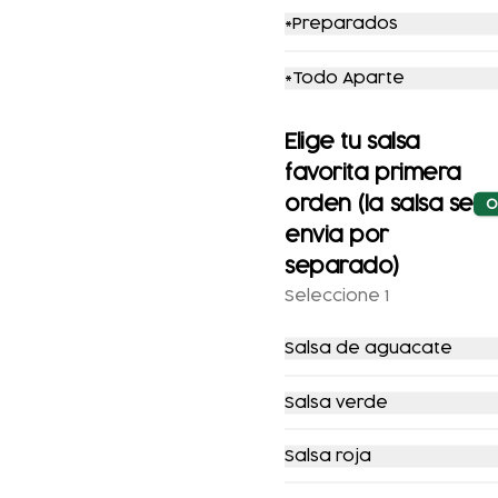
*Preparados
POZOLE CON
POZOLE CON
*Todo Aparte
PANCITA
VEGETALES
EXCLUSIVO
Elige tu salsa
$104.00
$124.00
$104.00
$124.00
favorita primera
orden (la salsa se
O
envia por
separado)
Seleccione 1
Salsa de aguacate
Salsa verde
Salsa roja
COMBO
COMBO POZOLE +
ENCHILADAS +
REFRESCO (2