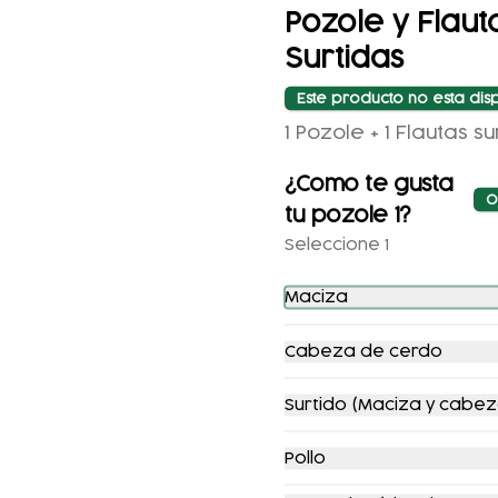
Pozole y Flaut
Surtidas
POZOLE
COMBO
ENCHILADAS
Este producto no esta dis
1 Pozole + 1 Flautas su
$112.00
$124.00
$166.00
$206.00
¿Como te gusta
O
tu pozole 1?
-
9
%
-
11
%
Seleccione 1
Maciza
Cabeza de cerdo
COMBO FLAUTAS
1/2 KG. COCHINITA
Surtido (Maciza y cabez
AHOGADAS +
REFRESCO
Pollo
$147.00
$161.00
$196.00
$221.00