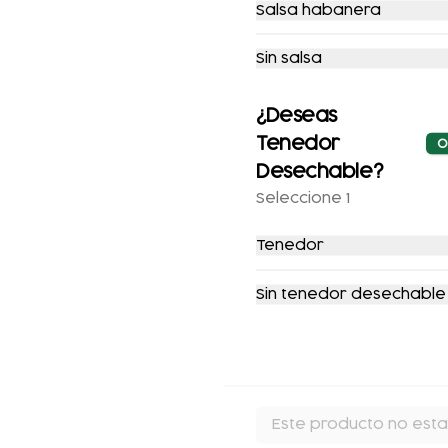
Salsa habanera
REFRESCO
PERSONAS)
$143.00
$298.00
Sin salsa
¿Deseas
Tenedor
O
Desechable?
Seleccione 1
Tenedor
Sin tenedor desechable
Este producto no esta