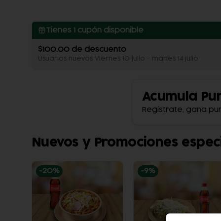
Tienes
1
cupón disponible
$100.00 de descuento
Usuarios nuevos Viernes 10 julio - martes 14 julio
Acumula
Pu
Regístrate, gana pu
Nuevos y Promociones espec
-
20
%
-
9
%