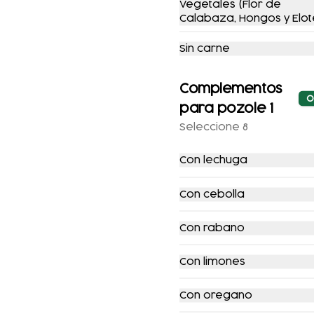
Vegetales (Flor de
Calabaza, Hongos y Elot
-
20
%
-
20
%
Sin carne
Complementos
O
para pozole 1
Seleccione 8
CHILAYUNO DE
COMBO
Con lechuga
POLLO
BANQUETAZO
Con cebolla
$165.00
$205.00
$239.00
$297.00
Con rabano
-
16
%
-
15
%
Con limones
Con oregano