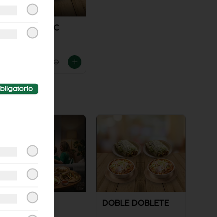
TACOS BISTEC
$89.00
$100.00
bligatorio
COMBO
DOBLE DOBLETE
BOTANERO 1