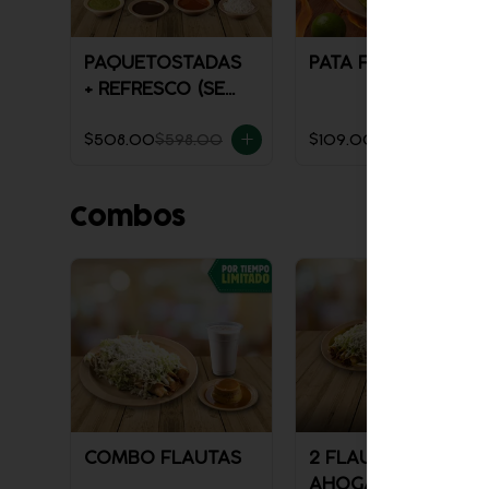
PAQUETOSTADAS
PATA FUEGO
+ REFRESCO (SE
ENVÍA FRÍO)
$508.00
$598.00
$109.00
$129.00
Combos
COMBO FLAUTAS
2 FLAUTAS
AHOGADAS