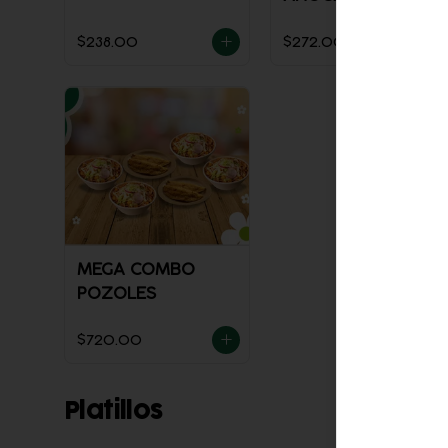
$238.00
$272.00
MEGA COMBO
POZOLES
$720.00
Platillos