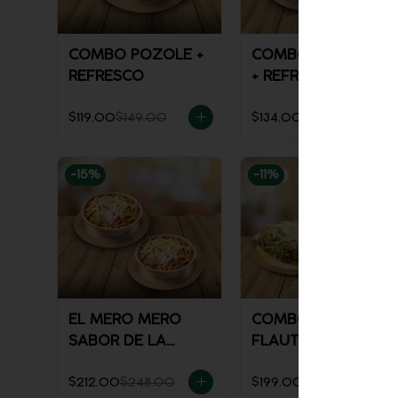
COMBO POZOLE +
COMBO FLAUTAS
REFRESCO
+ REFRESCO
$119.00
$149.00
$134.00
$148.00
-
15
%
-
11
%
EL MERO MERO
COMBO TOÑO
SABOR DE LA
FLAUTAS
CASA
$212.00
$248.00
$199.00
$224.00