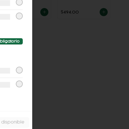
$688.00
$494.00
bligatorio
 disponible