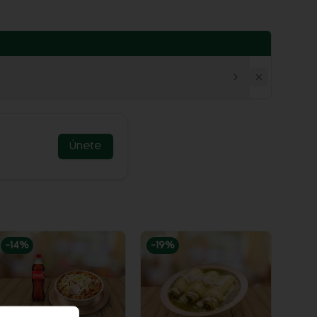
Únete
-
14
%
-
19
%