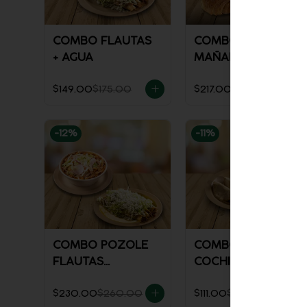
COMBO FLAUTAS
COMBO
+ AGUA
MAÑANERO
ENCHILADAS
$149.00
$175.00
$217.00
$247.00
-
12
%
-
11
%
COMBO POZOLE
COMBO TACOS DE
FLAUTAS
COCHINITA +
AHOGADAS
REFRESCO
$230.00
$260.00
$111.00
$125.00