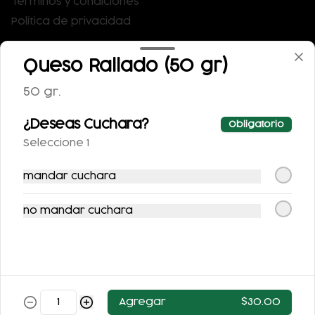
Términos y condiciones
Política de privacidad
Redes sociales
Queso Rallado (50 gr)
Instagram
50 gr.
Facebook
X
¿Deseas Cuchara?
Obligatorio
Seleccione 1
Mi cuenta
mandar cuchara
Pedir
Puntos La Casa de Toño
no mandar cuchara
Iniciar sesión
Powered by
Agregar
$30.00