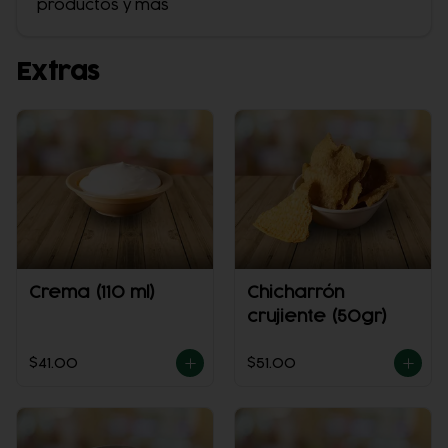
productos y más
Extras
Crema (110 ml)
Chicharrón
crujiente (50gr)
$41.00
$51.00