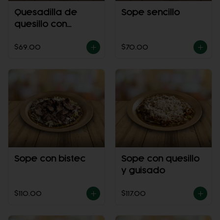
Quesadilla de
Sope sencillo
quesillo con
guisado
$69.00
$70.00
Sope con bistec
Sope con quesillo
y guisado
$110.00
$117.00