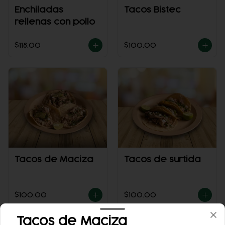
Enchiladas
Tacos Bistec
rellenas con pollo
$118.00
$100.00
Tacos de Maciza
Tacos de surtida
$100.00
$100.00
Tacos de Maciza