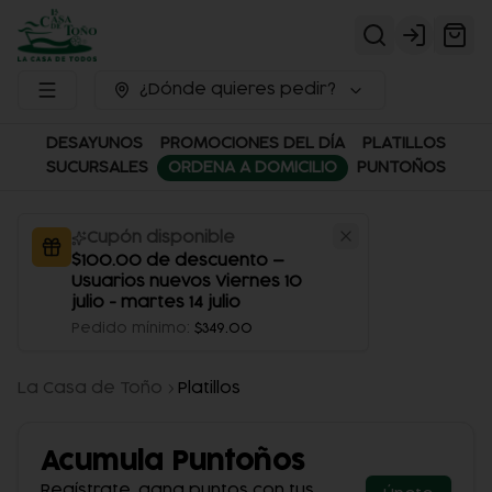
Login
¿Dónde quieres pedir?
DESAYUNOS
PROMOCIONES DEL DÍA
PLATILLOS
SUCURSALES
ORDENA A DOMICILIO
PUNTOÑOS
Cupón disponible
$100.00 de descuento —
Usuarios nuevos Viernes 10
julio - martes 14 julio
Pedido mínimo
:
$349.00
La Casa de Toño
Platillos
Acumula
Puntoños
Regístrate, gana puntos con tus