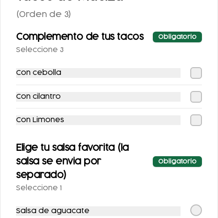
(Orden de 3)
Complemento de tus tacos
Obligatorio
Seleccione 3
Con cebolla
Con cilantro
Conócenos
Zona de Cobertura
Con Limones
Contacto
T&C Master Card
Elige tu salsa favorita (la
Términos y condiciones
salsa se envia por
Obligatorio
Política de privacidad
separado)
Seleccione 1
Redes sociales
Salsa de aguacate
Instagram