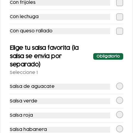
Con frijoles
Chilaquiles con
Enchiladas
Maciza
rellenas con pollo
Con lechuga
$122.00
$118.00
Con queso rallado
-
11
%
Elige tu salsa favorita (la
salsa se envia por
Obligatorio
separado)
Seleccione 1
Salsa de aguacate
Tacos de Maciza
Tacos de surtida
Salsa verde
$89.00
Salsa roja
$100.00
$100.00
Salsa habanera