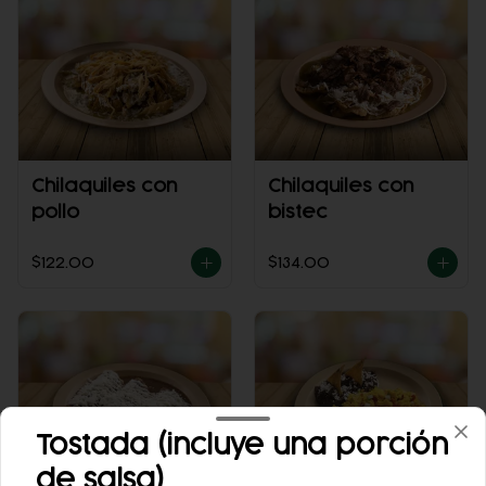
Chilaquiles con
Chilaquiles con
pollo
bistec
$122.00
$134.00
Tostada (incluye una porción
de salsa)