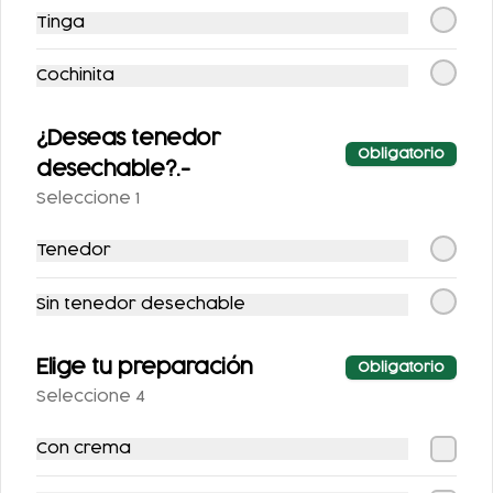
Tinga
Cochinita
¿Deseas tenedor
Obligatorio
desechable?.-
Molletes con
Paquetostadas
Seleccione 1
Guisado
Tenedor
$126.00
$523.00
Sin tenedor desechable
Elige tu preparación
Obligatorio
Seleccione 4
Con crema