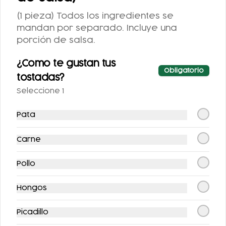
Enfrijoladas
Huevos a la
(1 pieza) Todos los ingredientes se
rellenas con pollo
mexicana
mandan por separado. Incluye una
porción de salsa.
$118.00
$86.00
¿Como te gustan tus
Obligatorio
tostadas?
Seleccione 1
Pata
Carne
Huevos revueltos
Molletes Sencillos
Pollo
con jamón
Hongos
$86.00
$104.00
Picadillo