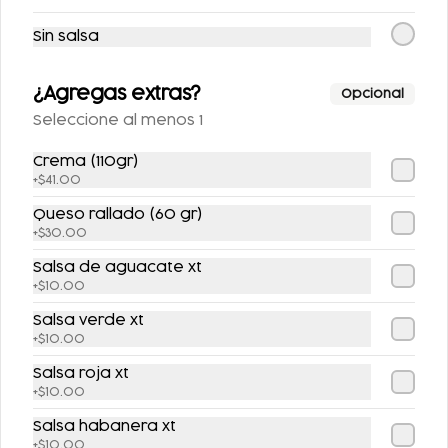
Sin salsa
¿Agregas extras?
Opcional
Seleccione al menos 1
Crema (110gr)
+
$41.00
Conócenos
Queso rallado (60 gr)
+
$30.00
Zona de Cobertura
Salsa de aguacate xt
Contacto
+
$10.00
T&C Master Card
Salsa verde xt
Términos y condiciones
+
$10.00
Política de privacidad
Salsa roja xt
+
$10.00
Redes sociales
Salsa habanera xt
Instagram
+
$10.00