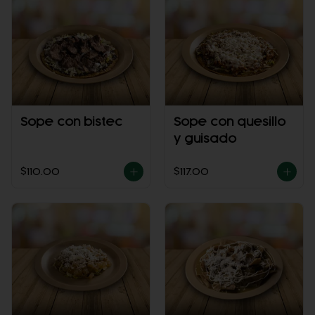
Sope con bistec
Sope con quesillo
y guisado
$110.00
$117.00