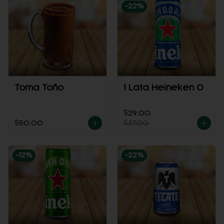
-
22
%
Toma Toño
1 Lata Heineken 0
$29.00
$50.00
$37.00
-
12
%
-
22
%