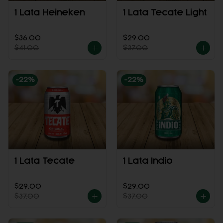
1 Lata Heineken
1 Lata Tecate Light
$36.00
$29.00
$41.00
$37.00
-
22
%
-
22
%
1 Lata Tecate
1 Lata Indio
$29.00
$29.00
$37.00
$37.00