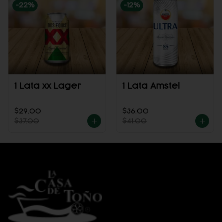
-
22
%
-
12
%
1 Lata xx Lager
1 Lata Amstel
$29.00
$36.00
$37.00
$41.00