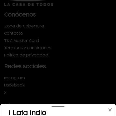
Conócenos
Zona de Cobertura
Contacto
T&C Master Card
Términos y condiciones
Política de privacidad
Redes sociales
Instagram
Facebook
X
Mi cuenta
1 Lata Indio