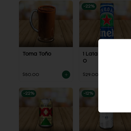
-
22
%
Toma Toño
1 Lata Heineken
0
$50.00
$29.00
$37.00
-
22
%
-
12
%