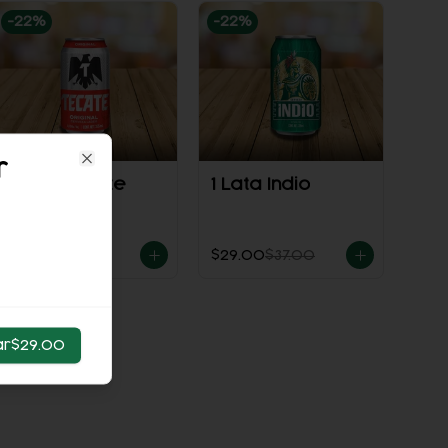
-
22
%
-
22
%
r
Close
1 Lata Tecate
1 Lata Indio
$29.00
$37.00
$29.00
$37.00
ar
$29.00