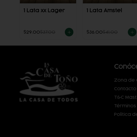
1 Lata xx Lager
1 Lata Amstel
$29.00
$37.00
$36.00
$41.00
Conóc
Zona de 
Contacto
T&C Mast
Términos 
Política 