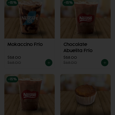
-
15
%
-
15
%
Mokaccino Frío
Chocolate
Abuelita Frío
$58.00
$58.00
$68.00
$68.00
-
15
%