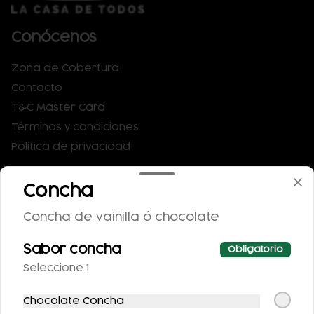
Conócenos
Zona de Cobertura
Contacto
T&C Master Card
Términos y condiciones
Política de privacidad
Redes sociales
Concha
Instagram
Concha de vainilla ó chocolate
Facebook
X
Sabor concha
Obligatorio
Seleccione 1
Mi cuenta
Chocolate Concha