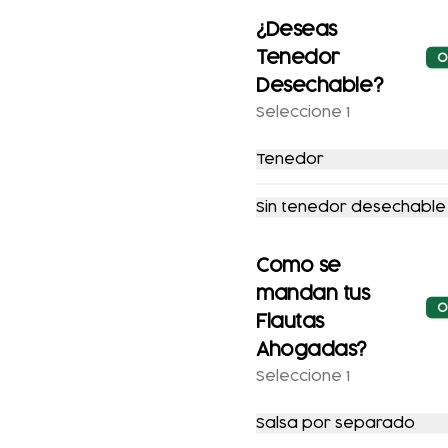
-
15
%
-
15
%
¿Deseas
Tenedor
O
Desechable?
Seleccione 1
Tenedor
Combo Pata
Combo Pata
Fuego + Cerveza
Fuego +
Sin tenedor desechable
Refresco
$385.00
$451.00
$365.00
$427.00
Como se
mandan tus
O
-
20
%
-
10
%
Flautas
Ahogadas?
Seleccione 1
Salsa por separado