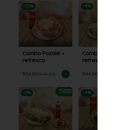
-
10
%
-
9
%
Combo Pozole +
Combo Flautas +
refresco
refresco
$134.00
$149.00
$134.00
$148.00
-
11
%
-
9
%