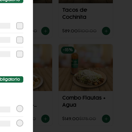
Doblete de
Tacos de
flautas
Cochinita
$221.00
$246.00
$89.00
$100.00
-
12
%
-
15
%
bligatorio
Combo
Combo Flautas +
Enchiladas +
Agua
Agua
$149.00
$170.00
$149.00
$175.00