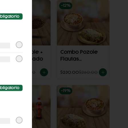
-
13
%
-
12
%
bligatorio
Combo Pozole +
Combo Pozole
Sope C/guisado
Flautas
Ahogadas
$198.00
$228.00
$230.00
$260.00
bligatorio
-
13
%
-
19
%