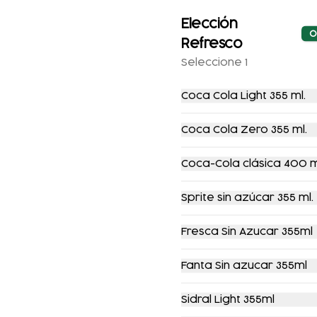
Elección
Combo botanero
Combo
O
1
quesadillas +
Refresco
refresco
Seleccione 1
$549.00
$688.00
$123.00
$137.00
Coca Cola Light 355 ml.
-
11
%
-
17
%
Coca Cola Zero 355 ml.
Coca-Cola clásica 400 m
Sprite sin azúcar 355 ml.
Fresca Sin Azucar 355ml
Doraditas de
El de cajón
Maciza Exclusivo
Fanta Sin azucar 355ml
$79.00
$89.00
$199.00
$239.00
Sidral Light 355ml