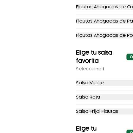
-
19
%
-
14
%
Flautas Ahogadas de C
Flautas Ahogadas de P
Flautas Ahogadas de Po
Elige tu salsa
Combo
Combo Toño
O
favorita
Enchiladas
Seleccione 1
$166.00
$206.00
$182.00
$212.00
Salsa Verde
-
11
%
-
12
%
Salsa Roja
Salsa Frijol Flautas
Elige tu
O