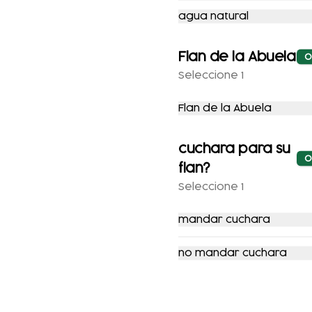
-
16
%
-
11
%
agua natural
Flan de la Abuela
O
Seleccione 1
Flan de la Abuela
Pozole con
Tacos Bistec
vegetales
cuchara para su
O
flan?
$104.00
$124.00
$89.00
$100.00
Seleccione 1
mandar cuchara
enos
Redes sociales
no mandar cuchara
Cobertura
Instagram
Facebook