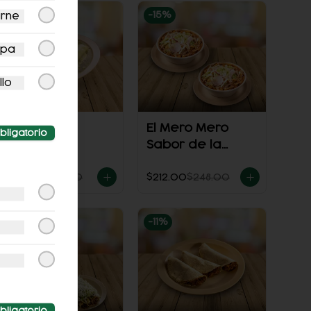
-
19
%
-
15
%
arne
apa
llo
Toñosuizas
El Mero Mero
bligatorio
(Pollo)
Sabor de la
Casa
$128.00
$158.00
$212.00
$248.00
-
10
%
-
11
%
bligatorio