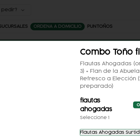
 pedir?
SUCURSALES
ORDENA A DOMICILIO
PUNTOÑOS
Combo Toño fl
Flautas Ahogadas (o
3) + Flan de la Abuela
Refresco a Elección 
ales
preparado)
ntoños
flautas
O
ntos con tus compras y canjealos por productos y más
ahogadas
Seleccione 1
iales
Flautas Ahogadas Surti