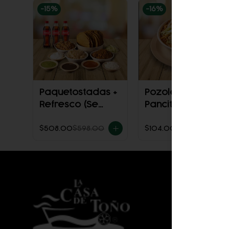
-
15
%
-
16
%
Paquetostadas +
Pozole con
Refresco (Se
Pancita exclusivo
envía frío)
$508.00
$598.00
$104.00
$124.00
Conóc
Zona de 
Contacto