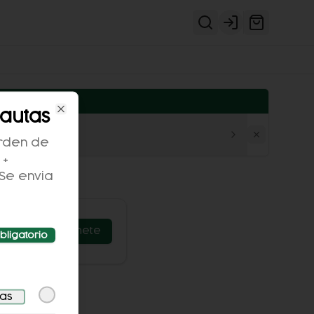
Login
autas
Close
rden de
 +
(Se envia
Únete
bligatorio
das