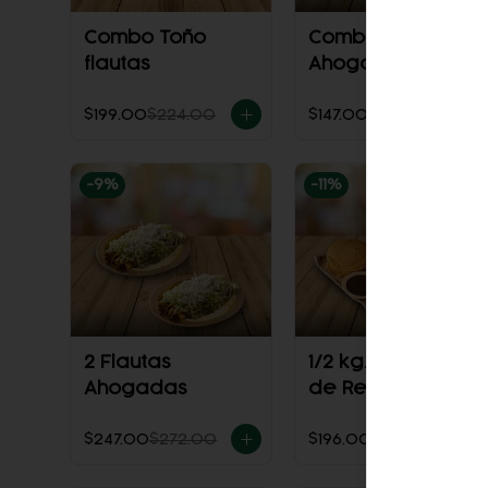
Combo Toño
Combo Flautas
flautas
Ahogadas +
Refresco
$199.00
$224.00
$147.00
$161.00
-
9
%
-
11
%
2 Flautas
1/2 kg. de Tinga
Ahogadas
de Res
$247.00
$272.00
$196.00
$221.00