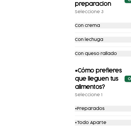
preparacion
1/2 kg. cochinita
1/2 kg. pata
Seleccione 3
Con crema
$196.00
$221.00
$169.00
$193.00
Con lechuga
-
20
%
Con queso rallado
*Cómo prefieres
que lleguen tus
O
alimentos?
Seleccione 1
Chilayuno de
Combo
pollo
Chilaquiles con
*Preparados
Pollo + refresco
$165.00
$205.00
$147.00
*Todo Aparte