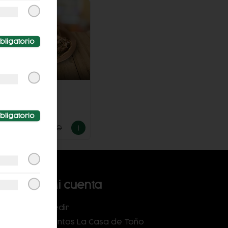
-
11
%
bligatorio
Tacos de
Maciza
bligatorio
$89.00
$100.00
Mi cuenta
Pedir
Puntos La Casa de Toño