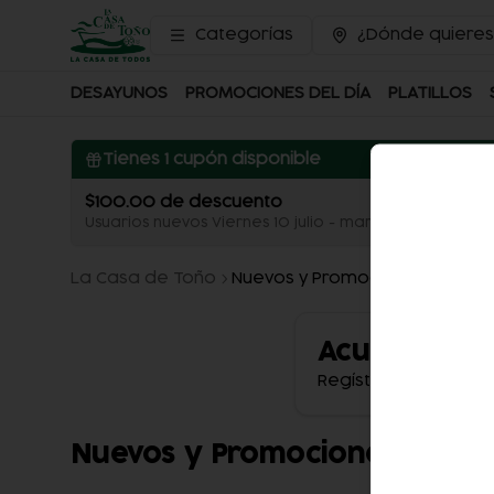
Categorías
¿Dónde quieres
DESAYUNOS
PROMOCIONES DEL DÍA
PLATILLOS
Tienes
1
cupón disponible
$100.00 de descuento
Usuarios nuevos Viernes 10 julio - martes 14 julio
La Casa de Toño
Nuevos y Promociones especi
Acumula
Pu
Regístrate, gana pu
Nuevos y Promociones espec