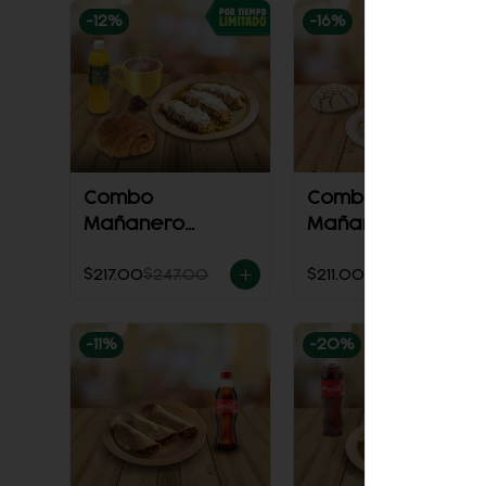
-
12
%
-
16
%
Combo
Combo
Mañanero
Mañanero
Enchiladas
chilaquiles
$217.00
$247.00
$211.00
$251.00
-
11
%
-
20
%