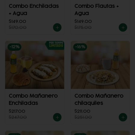
Combo Enchiladas
Combo Flautas +
+ Agua
Agua
$149.00
$149.00
$170.00
$175.00
-
12
%
-
16
%
Combo Mañanero
Combo Mañanero
Enchiladas
chilaquiles
$217.00
$211.00
$247.00
$251.00