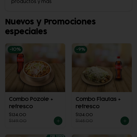
productos y más
Nuevos y Promociones
especiales
-
10
%
-
9
%
Combo Pozole +
Combo Flautas +
refresco
refresco
$134.00
$134.00
$149.00
$148.00