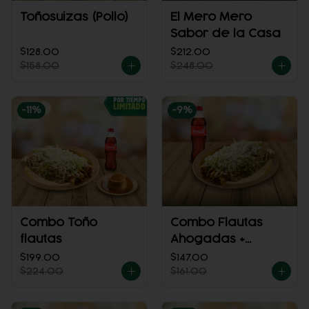
Toñosuizas (Pollo)
El Mero Mero
Sabor de la Casa
$128.00
$212.00
$158.00
$248.00
-
11
%
-
9
%
Combo Toño
Combo Flautas
flautas
Ahogadas +
Refresco
$199.00
$147.00
$224.00
$161.00