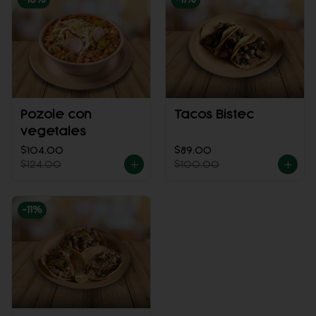
Pozole con
Tacos Bistec
vegetales
$104.00
$89.00
$124.00
$100.00
-
11
%