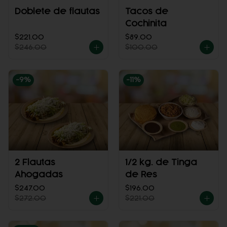
Doblete de flautas
Tacos de
Cochinita
$221.00
$89.00
$246.00
$100.00
-
9
%
-
11
%
2 Flautas
1/2 kg. de Tinga
Ahogadas
de Res
$247.00
$196.00
$272.00
$221.00