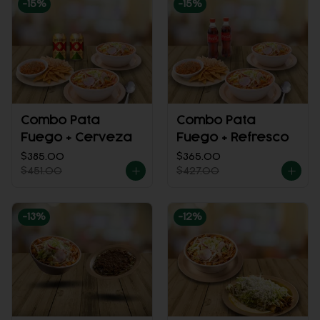
-
15
%
-
15
%
Combo Pata
Combo Pata
Fuego + Cerveza
Fuego + Refresco
$385.00
$365.00
$451.00
$427.00
-
13
%
-
12
%