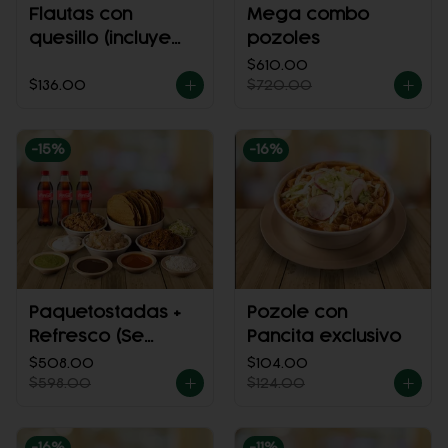
Flautas con
Mega combo
quesillo (incluye
pozoles
una porción de
$610.00
$136.00
$720.00
salsa)
-
15
%
-
16
%
Paquetostadas +
Pozole con
Refresco (Se
Pancita exclusivo
envía frío)
$508.00
$104.00
$598.00
$124.00
-
16
%
-
11
%