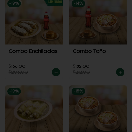
-
19
%
-
14
%
Combo Enchiladas
Combo Toño
$166.00
$182.00
$206.00
$212.00
-
19
%
-
15
%