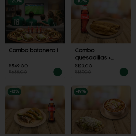
-
20
%
-
10
%
Combo botanero 1
Combo
quesadillas +
refresco
$549.00
$123.00
$688.00
$137.00
-
13
%
-
19
%