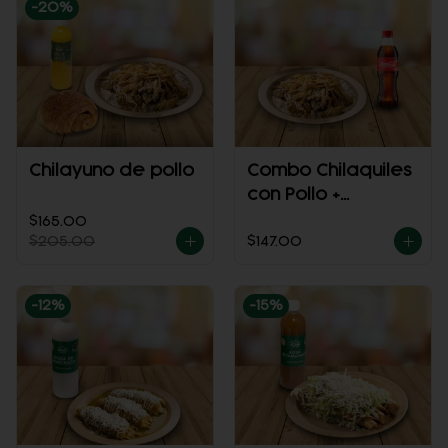
-
20
%
Chilayuno de pollo
Combo Chilaquiles
con Pollo +
refresco
$165.00
$205.00
$147.00
-
12
%
-
15
%