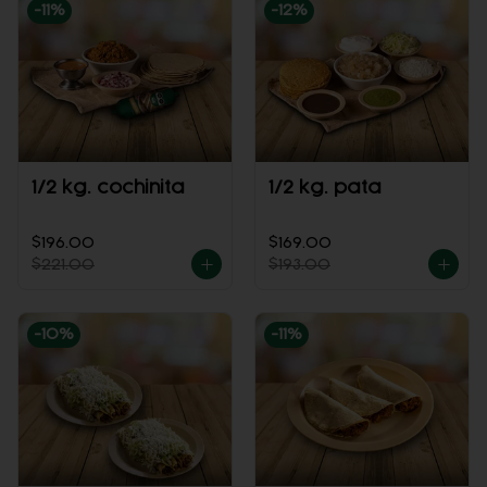
-
11
%
-
12
%
1/2 kg. cochinita
1/2 kg. pata
$196.00
$169.00
$221.00
$193.00
-
10
%
-
11
%