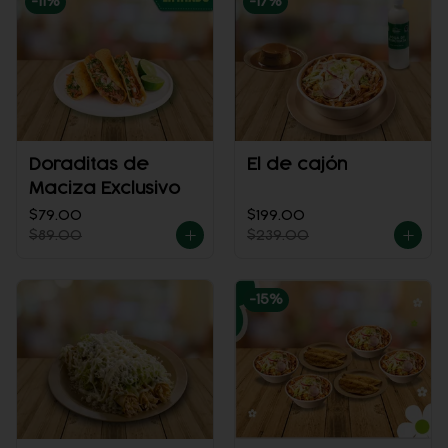
-
11
%
-
17
%
Doraditas de
El de cajón
Maciza Exclusivo
$79.00
$199.00
$89.00
$239.00
-
15
%