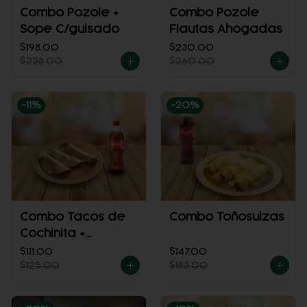
Combo Pozole +
Combo Pozole
Sope C/guisado
Flautas Ahogadas
$198.00
$230.00
$228.00
$260.00
-
11
%
-
20
%
Combo Tacos de
Combo Toñosuizas
Cochinita +
Refresco
$111.00
$147.00
$125.00
$183.00