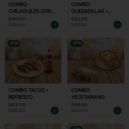
COMBO
COMBO
CHILAQUILES CON
QUESADILLAS +
MACIZA + JUGO DE
REFRESCO
$149.00
$123.00
$175.00
$137.00
NARANJA
-
13
%
-
19
%
COMBO TACOS +
COMBO
REFRESCO
VEGETARIANO
$109.00
$199.00
$125.00
$247.00