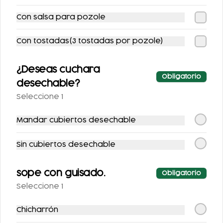
Con salsa para pozole
Con tostadas(3 tostadas por pozole)
¿Deseas cuchara
Obligatorio
desechable?
COCA-COLA
COCA COLA ZERO
Seleccione 1
CLÁSICA 400 ML.
355ML.
Mandar cubiertos desechable
$25.00
$25.00
Sin cubiertos desechable
sope con guisado.
Obligatorio
Seleccione 1
Chicharrón