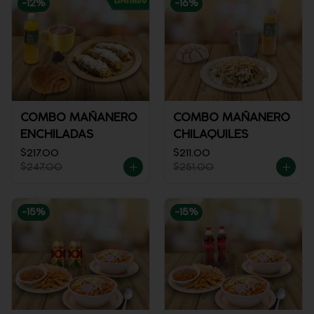
-
12
%
-
16
%
COMBO MAÑANERO
COMBO MAÑANERO
ENCHILADAS
CHILAQUILES
$217.00
$211.00
$247.00
$251.00
-
15
%
-
15
%