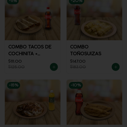
-
11
%
-
20
%
COMBO TACOS DE
COMBO
COCHINITA +
TOÑOSUIZAS
REFRESCO
$111.00
$147.00
$125.00
$183.00
-
15
%
-
10
%