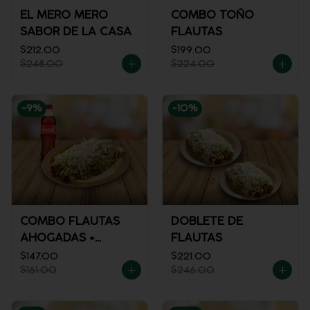
EL MERO MERO
COMBO TOÑO
SABOR DE LA CASA
FLAUTAS
$212.00
$199.00
$248.00
$224.00
-
9
%
-
10
%
COMBO FLAUTAS
DOBLETE DE
AHOGADAS +
FLAUTAS
REFRESCO
$147.00
$221.00
$161.00
$246.00