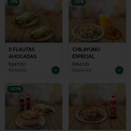
-
9
%
-
25
%
2 FLAUTAS
CHILAYUNO
AHOGADAS
ESPECIAL
$247.00
$154.00
$272.00
$205.00
-
20
%