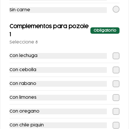
Sin carne
AGUA DE
AGUA DE
HORCHATA 500ML
TAMARINDO 500ML
Complementos para pozole
Obligatorio
$52.00
$52.00
1
Seleccione 8
Con lechuga
Con cebolla
Con rabano
Con limones
JUGO VERDE
JUGO DE NARANJA
Con oregano
$53.00
$53.00
Con chile piquin