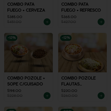
COMBO PATA
COMBO PATA
FUEGO + CERVEZA
FUEGO + REFRESCO
$385.00
$365.00
$451.00
$427.00
-
13
%
-
12
%
COMBO POZOLE +
COMBO POZOLE
SOPE C/GUISADO
FLAUTAS
AHOGADAS
$198.00
$230.00
$228.00
$260.00