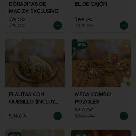
DORADITAS DE
EL DE CAJÓN
MACIZA EXCLUSIVO
$79.00
$199.00
$89.00
$239.00
-
15
%
FLAUTAS CON
MEGA COMBO
QUESILLO (INCLUYE
POZOLES
UNA PORCIÓN DE
$610.00
$136.00
$720.00
SALSA)
-
15
%
-
16
%