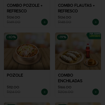
COMBO POZOLE +
COMBO FLAUTAS +
REFRESCO
REFRESCO
$134.00
$134.00
$149.00
$148.00
-
10
%
-
19
%
POZOLE
COMBO
ENCHILADAS
$112.00
$166.00
$124.00
$206.00