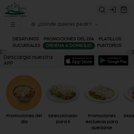
Login
¿Dónde quieres pedir?
DESAYUNOS
PROMOCIONES DEL DÍA
PLATILLOS
SUCURSALES
ORDENA A DOMICILIO
PUNTOÑOS
Descarga nuestra
APP
Promociones del
Seleccionado
Promociones
Desa
día
para ti
exclusivas para
quedarse