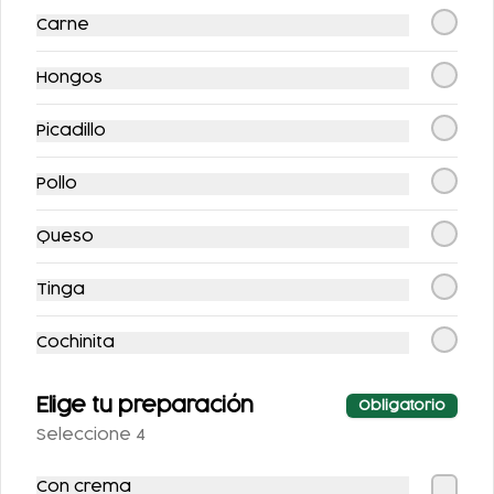
Carne
COCA-COLA LIGHT
AGUA NATURAL
355 ML.
Hongos
$25.00
$25.00
Picadillo
Pollo
Queso
Tinga
Cochinita
SPRITE SIN AZÚCAR
FRESCA SIN
355 ML.
AZUCAR 355ML
Elige tu preparación
Obligatorio
Seleccione 4
$25.00
$25.00
Con crema