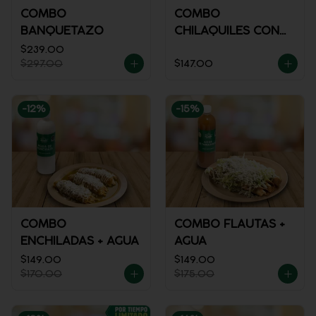
COMBO
COMBO
BANQUETAZO
CHILAQUILES CON
POLLO + REFRESCO
$239.00
$297.00
$147.00
-
12
%
-
15
%
COMBO
COMBO FLAUTAS +
ENCHILADAS + AGUA
AGUA
$149.00
$149.00
$170.00
$175.00