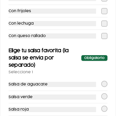
Con frijoles
Con lechuga
Con queso rallado
SIDRAL LIGHT 355ML
FANTA SIN AZUCAR
Elige tu salsa favorita (la
355ML
salsa se envia por
Obligatorio
separado)
$25.00
$25.00
Seleccione 1
Postres
Salsa de aguacate
Salsa verde
Salsa roja