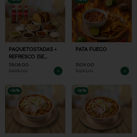
PAQUETOSTADAS +
PATA FUEGO
REFRESCO (SE
ENVÍA FRÍO)
$508.00
$109.00
$598.00
$129.00
-
16
%
-
16
%