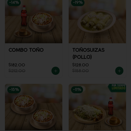
-
14
%
-
19
%
COMBO TOÑO
TOÑOSUIZAS
(POLLO)
$182.00
$128.00
$212.00
$158.00
-
15
%
-
11
%