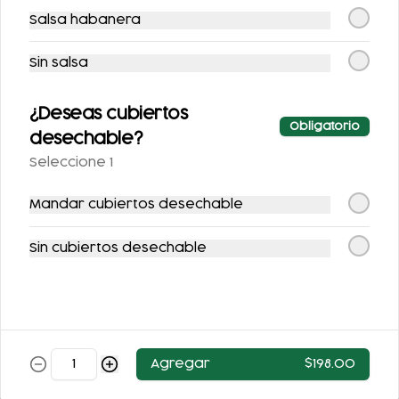
Salsa habanera
Sin salsa
FLAN DE LA ABUELA
FLAN NAPOLITANO
¿Deseas cubiertos
Obligatorio
desechable?
$63.00
$62.00
Seleccione 1
Mandar cubiertos desechable
Sin cubiertos desechable
ARROZ CON LECHE
Agregar
$198.00