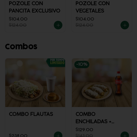
POZOLE CON
POZOLE CON
PANCITA EXCLUSIVO
VEGETALES
$104.00
$104.00
$124.00
$124.00
Combos
-
10
%
COMBO FLAUTAS
COMBO
ENCHILADAS +
REFRESCO
$129.00
$238.00
$143.00