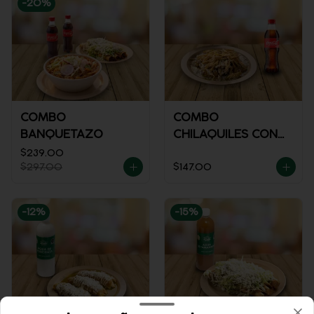
-
20
%
COMBO
COMBO
BANQUETAZO
CHILAQUILES CON
POLLO + REFRESCO
$239.00
$297.00
$147.00
-
12
%
-
15
%