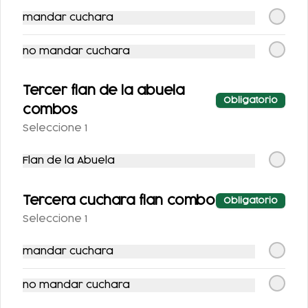
mandar cuchara
COCA-COLA LIGHT
AGUA NATURAL
355 ML.
no mandar cuchara
$25.00
$25.00
Tercer flan de la abuela
Obligatorio
combos
Seleccione 1
Flan de la Abuela
Tercera cuchara flan combo
Obligatorio
Seleccione 1
SPRITE SIN AZÚCAR
FRESCA SIN
355 ML.
AZUCAR 355ML
mandar cuchara
$25.00
$25.00
no mandar cuchara