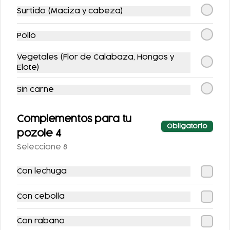
Surtido (Maciza y cabeza)
Pollo
COMBO FLAUTAS
COMBO
ENCHILADAS +
Vegetales (Flor de Calabaza, Hongos y
REFRESCO
Elote)
$238.00
$143.00
Sin carne
Complementos para tu
Obligatorio
pozole 4
Seleccione 8
Con lechuga
COMBO POZOLE +
COMBO BOTANERO
Con cebolla
REFRESCO (2
1
PERSONAS)
Con rabano
$298.00
$688.00