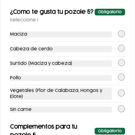
¿Como te gusta tu pozole 5?
Obligatorio
Seleccione 1
MEGA COMBO
POZOLES
Maciza
$720.00
Cabeza de cerdo
Platillos
Surtido (Maciza y cabeza)
Pollo
Vegetales (Flor de Calabaza, Hongos y
Elote)
Sin carne
Complementos para tu
QUESADILLA
FLAUTAS (INCLUYE
Obligatorio