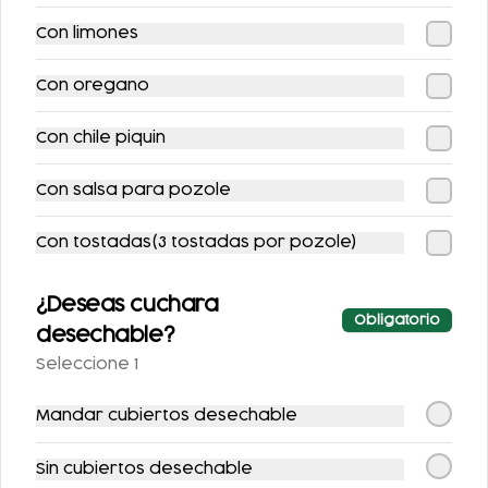
Con limones
Con oregano
Con chile piquin
Con salsa para pozole
DOBLE DOBLETE
LOCURA
Con tostadas(3 tostadas por pozole)
CHILAQUILERA
¿Deseas cuchara
$494.00
$222.00
Obligatorio
desechable?
Seleccione 1
Mandar cubiertos desechable
Sin cubiertos desechable