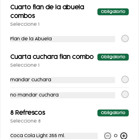
Cuarto flan de la abuela
Obligatorio
combos
Seleccione 1
Flan de la Abuela
Cuarta cuchara flan combo
Obligatorio
SIDRAL LIGHT 355ML
FANTA SIN AZUCAR
Seleccione 1
355ML
mandar cuchara
$25.00
$25.00
no mandar cuchara
Postres
8 Refrescos
Obligatorio
Seleccione 8
Coca Cola Light 355 ml.
0