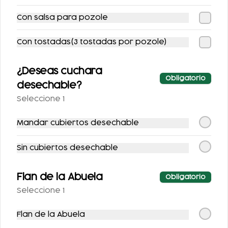
Con salsa para pozole
AGUA DE
AGUA DE
HORCHATA 500ML
TAMARINDO 500ML
Con tostadas(3 tostadas por pozole)
$52.00
$52.00
¿Deseas cuchara
Obligatorio
desechable?
Seleccione 1
Mandar cubiertos desechable
Sin cubiertos desechable
JUGO VERDE
JUGO DE NARANJA
Flan de la Abuela
Obligatorio
Seleccione 1
$53.00
$53.00
Flan de la Abuela