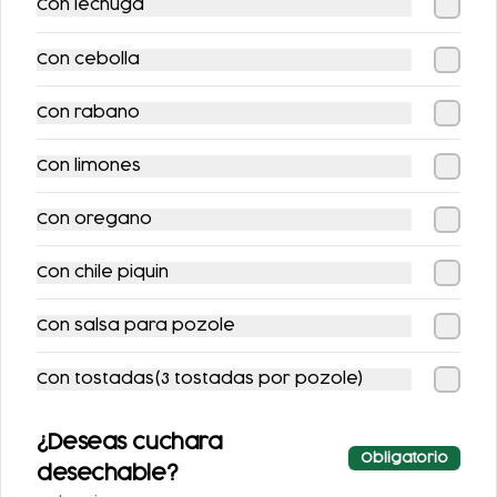
Con lechuga
Con cebolla
Con rabano
HUEVOS
MOLLETES
Con limones
REVUELTOS CON
SENCILLOS
JAMÓN
Con oregano
$86.00
$104.00
Con chile piquin
Con salsa para pozole
Con tostadas(3 tostadas por pozole)
¿Deseas cuchara
Obligatorio
desechable?
MOLLETES CON
PAQUETOSTADAS