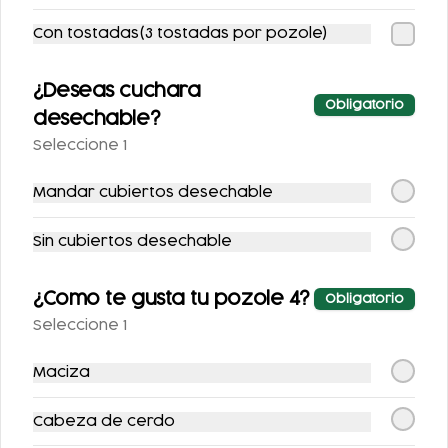
Con tostadas(3 tostadas por pozole)
¿Deseas cuchara
Obligatorio
desechable?
Seleccione 1
POZOLE CON
TACOS BISTEC
VEGETALES
Mandar cubiertos desechable
$104.00
$89.00
$124.00
$100.00
Sin cubiertos desechable
Combos
¿Como te gusta tu pozole 4?
Obligatorio
Seleccione 1
Maciza
Cabeza de cerdo