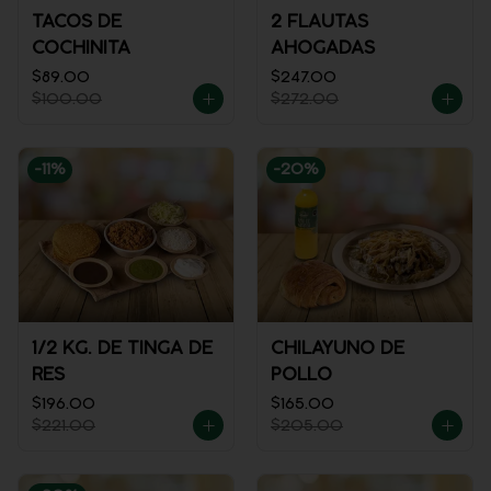
TACOS DE
2 FLAUTAS
COCHINITA
AHOGADAS
$89.00
$247.00
$100.00
$272.00
-
11
%
-
20
%
1/2 KG. DE TINGA DE
CHILAYUNO DE
RES
POLLO
$196.00
$165.00
$221.00
$205.00