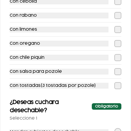
Con cebolla
COMBO TACOS +
COMBO
REFRESCO
VEGETARIANO
Con rabano
$109.00
$199.00
$125.00
$247.00
Con limones
Con oregano
-
11
%
Con chile piquin
Con salsa para pozole
Con tostadas(3 tostadas por pozole)
COMBO ENFRIJOLAD
DORADITAS DE
AS RELLENAS CON
MACIZA EXCLUSIVO
¿Deseas cuchara
POLLO + REFRESCO
$79.00
Obligatorio
desechable?
$143.00
$89.00
Seleccione 1
-
17
%
-
20
%