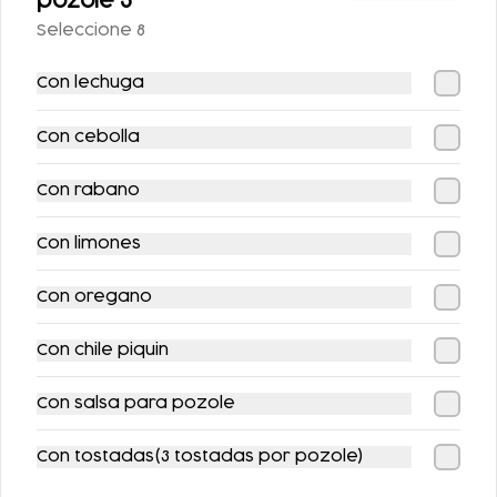
pozole 5
UNA PORCIÓN DE
Seleccione 8
SALSA)
$56.00
$123.00
Con lechuga
Con cebolla
Con rabano
Con limones
Con oregano
SOPE CON GUISADO
FLAUTAS
AHOGADAS
Con chile piquin
$104.00
$136.00
Con salsa para pozole
Con tostadas(3 tostadas por pozole)