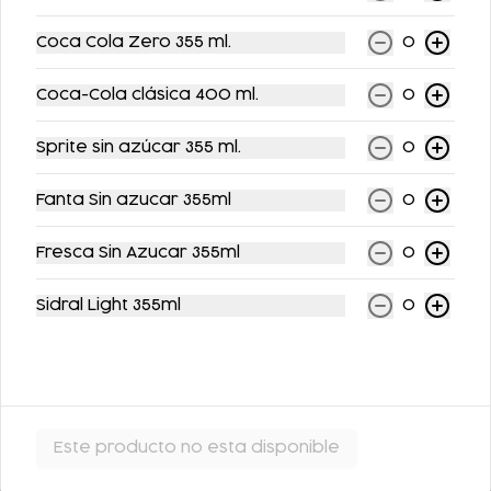
Coca Cola Zero 355 ml.
0
Coca-Cola clásica 400 ml.
0
FLAN DE LA ABUELA
FLAN NAPOLITANO
Sprite sin azúcar 355 ml.
0
$63.00
$62.00
Fanta Sin azucar 355ml
0
Fresca Sin Azucar 355ml
0
Sidral Light 355ml
0
ARROZ CON LECHE
Este producto no esta disponible