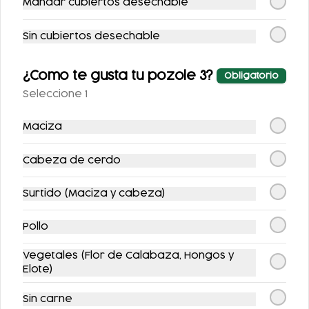
Mandar cubiertos desechable
Sin cubiertos desechable
¿Como te gusta tu pozole 3?
Obligatorio
Seleccione 1
EL DE CAJÓN
FLAUTAS
Maciza
ESPECIALES
$199.00
$99.00
Cabeza de cerdo
$239.00
$123.00
Surtido (Maciza y cabeza)
-
15
%
Pollo
Vegetales (Flor de Calabaza, Hongos y
Elote)
Sin carne