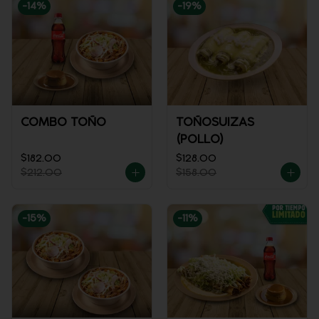
-
14
%
-
19
%
COMBO TOÑO
TOÑOSUIZAS
(POLLO)
$182.00
$128.00
$212.00
$158.00
-
15
%
-
11
%