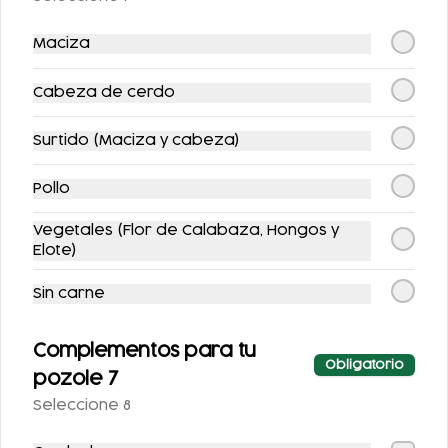
POLLO
BISTEC
Maciza
$122.00
$134.00
Cabeza de cerdo
Surtido (Maciza y cabeza)
Pollo
Vegetales (Flor de Calabaza, Hongos y
Elote)
ENFRIJOLADAS
HUEVOS A LA
Sin carne
RELLENAS CON
MEXICANA
POLLO
Complementos para tu
$118.00
$86.00
Obligatorio
pozole 7
Seleccione 8