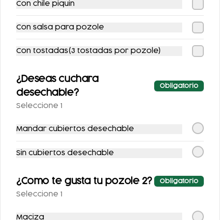
Con chile piquin
COMBO POZOLE +
COMBO POZOLE
SOPE C/GUISADO
FLAUTAS
Con salsa para pozole
AHOGADAS
$198.00
$230.00
$228.00
$260.00
Con tostadas(3 tostadas por pozole)
-
11
%
-
20
%
¿Deseas cuchara
Obligatorio
desechable?
Seleccione 1
Mandar cubiertos desechable
Sin cubiertos desechable
COMBO TACOS DE
COMBO
COCHINITA +
TOÑOSUIZAS
REFRESCO
$111.00
$147.00
¿Como te gusta tu pozole 2?
Obligatorio
$125.00
$183.00
Seleccione 1
Maciza