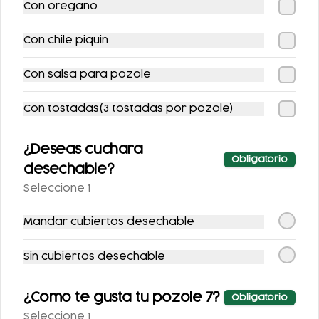
Con oregano
Con chile piquin
Con salsa para pozole
CHILAQUILES CON
SOPE CON BISTEC Y
Con tostadas(3 tostadas por pozole)
HUEVO
QUESILLO
$122.00
$123.00
¿Deseas cuchara
Obligatorio
desechable?
Seleccione 1
Mandar cubiertos desechable
Sin cubiertos desechable
¿Como te gusta tu pozole 7?
Obligatorio
CHILAQUILES CON
CHILAQUILES CON
Seleccione 1