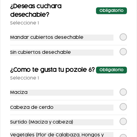
¿Deseas cuchara
Obligatorio
desechable?
Seleccione 1
Mandar cubiertos desechable
QUESADILLA DE
SOPE SENCILLO
QUESILLO CON
Sin cubiertos desechable
GUISADO
$69.00
$70.00
¿Como te gusta tu pozole 6?
Obligatorio
Seleccione 1
Maciza
Cabeza de cerdo
Surtido (Maciza y cabeza)
SOPE CON BISTEC
SOPE CON
Vegetales (Flor de Calabaza, Hongos y