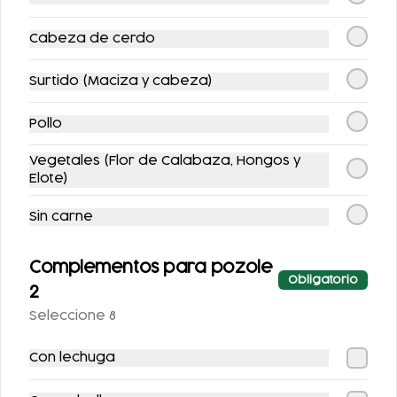
-
15
%
-
10
%
Cabeza de cerdo
Surtido (Maciza y cabeza)
Pollo
COMBO
COMBO
Vegetales (Flor de Calabaza, Hongos y
CHILAQUILES CON
QUESADILLAS +
Elote)
MACIZA + JUGO DE
REFRESCO
$149.00
$123.00
$175.00
$137.00
NARANJA
Sin carne
-
13
%
-
19
%
Complementos para pozole
Obligatorio
2
Seleccione 8
Con lechuga