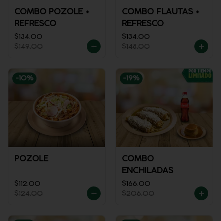
COMBO POZOLE +
COMBO FLAUTAS +
REFRESCO
REFRESCO
$134.00
$134.00
$149.00
$148.00
-
10
%
-
19
%
POZOLE
COMBO
ENCHILADAS
$112.00
$166.00
$124.00
$206.00