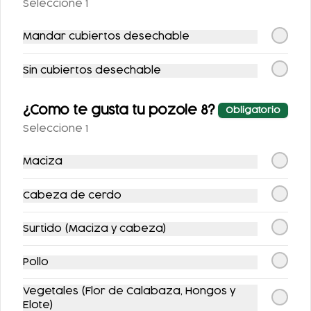
GUISADO
Seleccione 1
$126.00
$523.00
Mandar cubiertos desechable
Sin cubiertos desechable
¿Como te gusta tu pozole 8?
Obligatorio
Seleccione 1
Maciza
CHILAQUILES CON
ENCHILADAS
Cabeza de cerdo
MACIZA
RELLENAS CON
POLLO
Surtido (Maciza y cabeza)
$122.00
$118.00
Pollo
-
11
%
Vegetales (Flor de Calabaza, Hongos y
Elote)