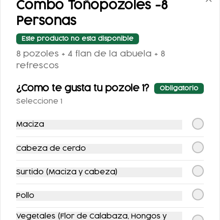
Combo Toñopozoles -8
COMBO
COMBO FLAUTAS +
Personas
ENCHILADAS + AGUA
AGUA
$149.00
$149.00
Este producto no esta disponible
$170.00
$175.00
8 pozoles + 4 flan de la abuela + 8
refrescos
-
12
%
-
16
%
¿Como te gusta tu pozole 1?
Obligatorio
Seleccione 1
Maciza
Cabeza de cerdo
COMBO MAÑANERO
COMBO MAÑANERO
ENCHILADAS
CHILAQUILES
Surtido (Maciza y cabeza)
$217.00
$211.00
$247.00
$251.00
Pollo
Vegetales (Flor de Calabaza, Hongos y