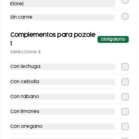
-
15
%
-
15
%
Elote)
Sin carne
Complementos para pozole
Obligatorio
1
COMBO PATA
COMBO PATA
Seleccione 8
FUEGO + CERVEZA
FUEGO + REFRESCO
Con lechuga
$385.00
$365.00
$451.00
$427.00
Con cebolla
-
13
%
-
12
%
Con rabano
Con limones
Con oregano