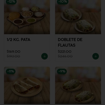
-
12
%
-
10
%
1/2 KG. PATA
DOBLETE DE
FLAUTAS
$169.00
$221.00
$193.00
$246.00
-
11
%
-
9
%