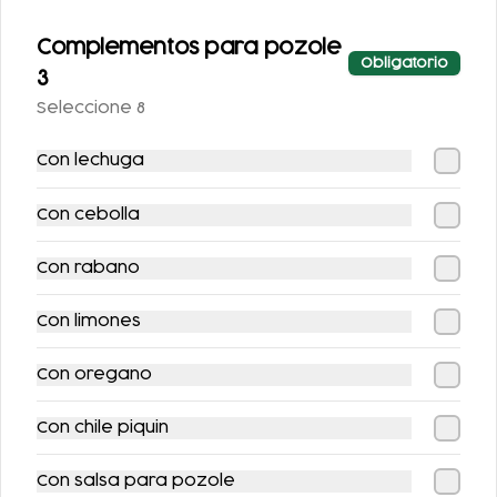
FLAUTAS CON
PAQUETOSTADAS +
QUESILLO (INCLUYE
REFRESCO (SE
Complementos para pozole
Obligatorio
UNA PORCIÓN DE
ENVÍA FRÍO)
$508.00
3
$136.00
$598.00
SALSA)
Seleccione 8
Con lechuga
-
16
%
-
16
%
Con cebolla
Con rabano
Con limones
PATA FUEGO
POZOLE CON
PANCITA EXCLUSIVO
Con oregano
$109.00
$104.00
$129.00
$124.00
Con chile piquin
Con salsa para pozole
-
16
%
-
11
%