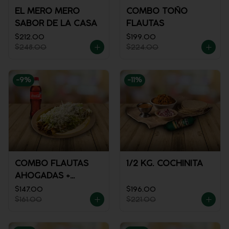
EL MERO MERO
COMBO TOÑO
SABOR DE LA CASA
FLAUTAS
$212.00
$199.00
$248.00
$224.00
-
9
%
-
11
%
COMBO FLAUTAS
1/2 KG. COCHINITA
AHOGADAS +
REFRESCO
$147.00
$196.00
$161.00
$221.00