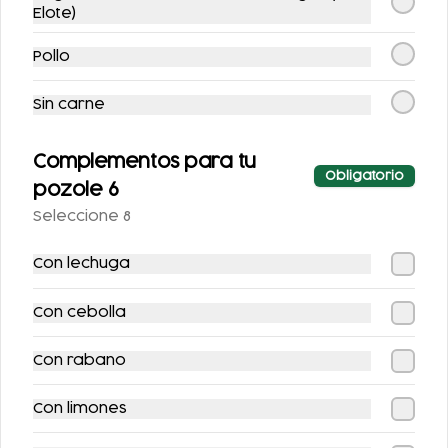
QUESILLO Y
Elote)
GUISADO
$110.00
$117.00
Pollo
Sin carne
Complementos para tu
Obligatorio
pozole 6
Seleccione 8
Con lechuga
TOSTADA (INCLUYE
CHILAQUILES
UNA PORCIÓN DE
SENCILLOS
Con cebolla
SALSA)
$71.00
$98.00
Con rabano
Con limones