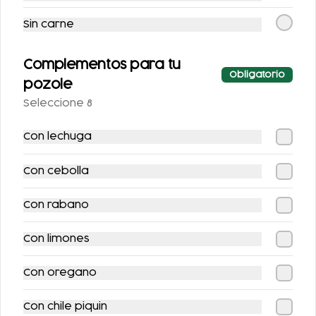
Sin carne
Complementos para tu
Obligatorio
pozole
TACOS DE MACIZA
TACOS DE SURTIDA
Seleccione 8
$89.00
Con lechuga
$100.00
$100.00
Con cebolla
Bebidas
Con rabano
Con limones
Con oregano
Con chile piquin