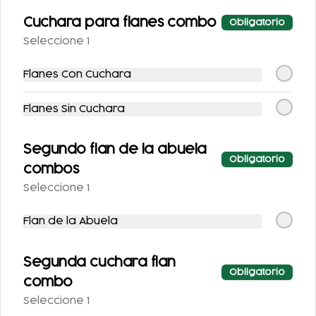
Cuchara para flanes combo
Obligatorio
Seleccione 1
Flanes Con Cuchara
Flanes Sin Cuchara
COCA-COLA
COCA COLA ZERO
Segundo flan de la abuela
CLÁSICA 400 ML.
355ML.
Obligatorio
combos
$25.00
$25.00
Seleccione 1
Flan de la Abuela
Segunda cuchara flan
Obligatorio
combo
Seleccione 1