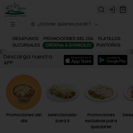
Login
¿Dónde quieres pedir?
DESAYUNOS
PROMOCIONES DEL DÍA
PLATILLOS
SUCURSALES
ORDENA A DOMICILIO
PUNTOÑOS
Descarga nuestra
APP
Promociones del
Seleccionado
Promociones
Desa
día
para ti
exclusivas para
quedarse