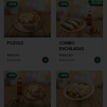
-
32
%
-
19
%
POZOLE
COMBO
ENCHILADAS
$84.00
$166.00
$124.00
$206.00
-
14
%
-
19
%