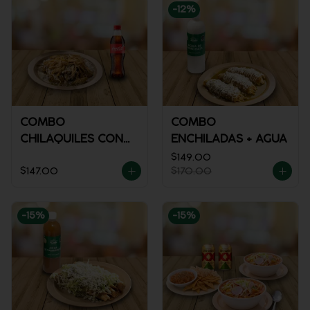
-
12
%
COMBO
COMBO
CHILAQUILES CON
ENCHILADAS + AGUA
POLLO + REFRESCO
$149.00
$147.00
$170.00
-
15
%
-
15
%