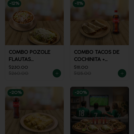
-
12
%
-
11
%
COMBO POZOLE
COMBO TACOS DE
FLAUTAS
COCHINITA +
AHOGADAS
REFRESCO
$230.00
$111.00
$260.00
$125.00
-
20
%
-
20
%