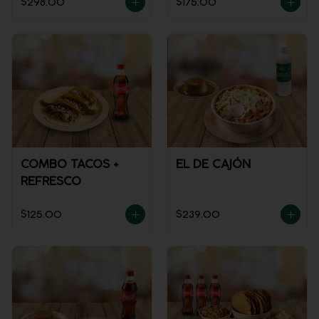
$298.00
$175.00
NARANJA
COMBO TACOS +
EL DE CAJÓN
REFRESCO
$125.00
$239.00