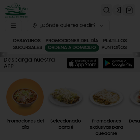
Login
¿Dónde quieres pedir?
DESAYUNOS
PROMOCIONES DEL DÍA
PLATILLOS
SUCURSALES
ORDENA A DOMICILIO
PUNTOÑOS
Descarga nuestra
APP
Promociones del
Seleccionado
Promociones
Desa
día
para ti
exclusivas para
quedarse