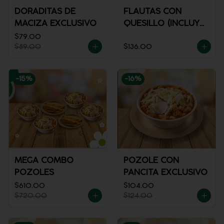
DORADITAS DE
FLAUTAS CON
MACIZA EXCLUSIVO
QUESILLO (INCLUYE
UNA PORCIÓN DE
$79.00
$89.00
$136.00
SALSA)
-
15
%
-
16
%
MEGA COMBO
POZOLE CON
POZOLES
PANCITA EXCLUSIVO
$610.00
$104.00
$720.00
$124.00