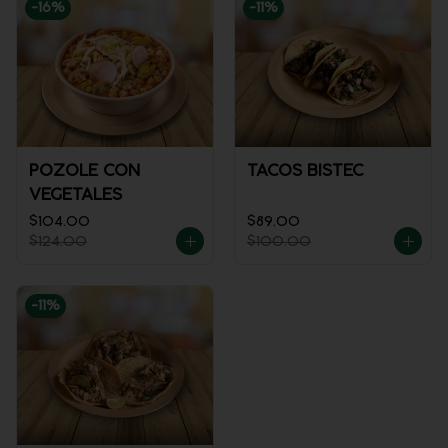
-
16
%
-
11
%
POZOLE CON
TACOS BISTEC
VEGETALES
$104.00
$89.00
$124.00
$100.00
-
11
%