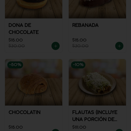
DONA DE
REBANADA
CHOCOLATE
$15.00
$15.00
$30.00
$30.00
-
50
%
-
10
%
CHOCOLATIN
FLAUTAS (INCLUYE
UNA PORCIÓN DE
SALSA)
$15.00
$111.00