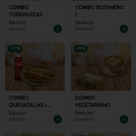
COMBO
COMBO BOTANERO
TOÑOSUIZAS
1
$147.00
$549.00
$183.00
$688.00
-
10
%
-
19
%
COMBO
COMBO
QUESADILLAS +
VEGETARIANO
REFRESCO
$123.00
$199.00
$137.00
$247.00