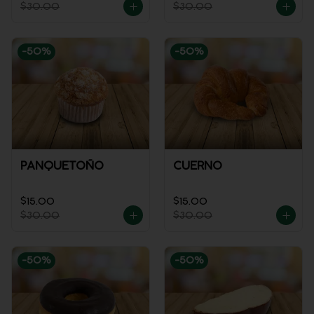
$30.00
$30.00
-
50
%
-
50
%
PANQUETOÑO
CUERNO
$15.00
$15.00
$30.00
$30.00
-
50
%
-
50
%