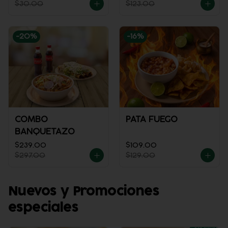
$30.00
$123.00
-
20
%
-
16
%
COMBO
PATA FUEGO
BANQUETAZO
$239.00
$109.00
$297.00
$129.00
Nuevos y Promociones
especiales