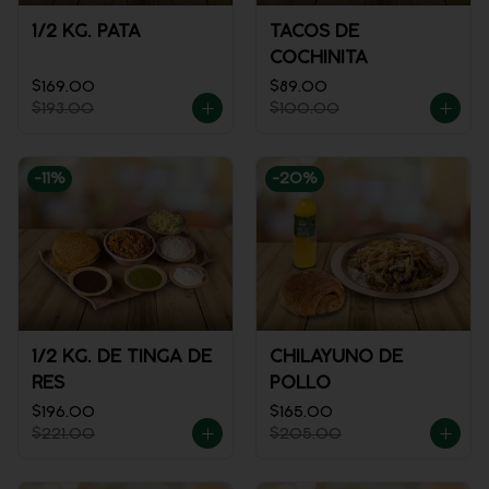
1/2 KG. PATA
TACOS DE
COCHINITA
$169.00
$89.00
$193.00
$100.00
-
11
%
-
20
%
1/2 KG. DE TINGA DE
CHILAYUNO DE
RES
POLLO
$196.00
$165.00
$221.00
$205.00