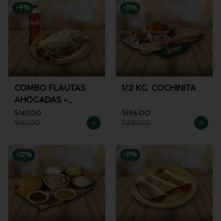
-
9
%
-
11
%
COMBO FLAUTAS
1/2 KG. COCHINITA
AHOGADAS +
REFRESCO
$147.00
$196.00
$161.00
$221.00
-
12
%
-
11
%