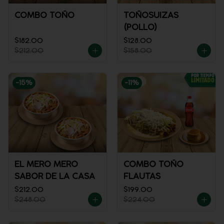
COMBO TOÑO
TOÑOSUIZAS
(POLLO)
$182.00
$128.00
$212.00
$158.00
-
15
%
-
11
%
EL MERO MERO
COMBO TOÑO
SABOR DE LA CASA
FLAUTAS
$212.00
$199.00
$248.00
$224.00