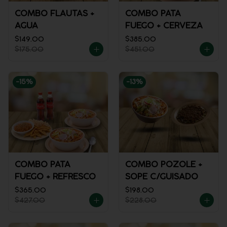
COMBO FLAUTAS +
COMBO PATA
AGUA
FUEGO + CERVEZA
$149.00
$385.00
$175.00
$451.00
-
15
%
-
13
%
COMBO PATA
COMBO POZOLE +
FUEGO + REFRESCO
SOPE C/GUISADO
$365.00
$198.00
$427.00
$228.00