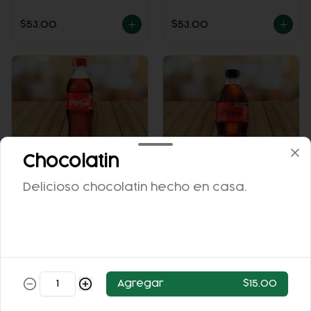
$53.00
$53.00
Chocolatin
COCA-COLA
COCA COLA ZERO
Delicioso chocolatin hecho en casa.
CLÁSICA 400 ML.
355ML.
$25.00
$25.00
Agregar
$15.00