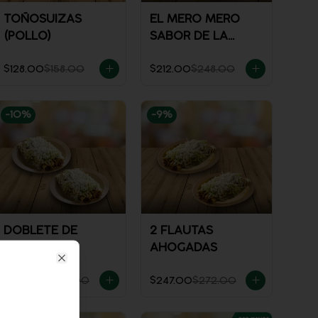
TOÑOSUIZAS
EL MERO MERO
(POLLO)
SABOR DE LA
CASA
$128.00
$158.00
$212.00
$248.00
-
10
%
-
9
%
DOBLETE DE
2 FLAUTAS
FLAUTAS
AHOGADAS
Close
$221.00
$246.00
$247.00
$272.00