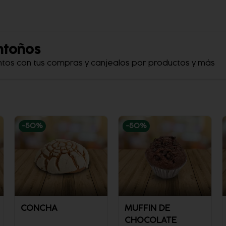
ntoños
ntos con tus compras y canjealos por productos y más
-
50
%
-
50
%
CONCHA
MUFFIN DE
CHOCOLATE