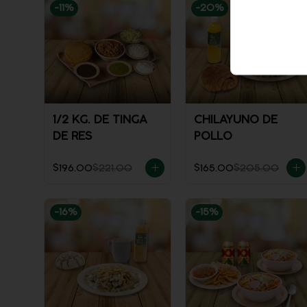
-
11
%
-
20
%
1/2 KG. DE TINGA
CHILAYUNO DE
DE RES
POLLO
$196.00
$221.00
$165.00
$205.00
-
16
%
-
15
%