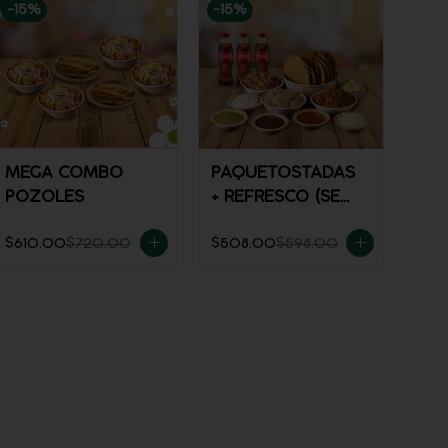
-
15
%
-
15
%
MEGA COMBO
PAQUETOSTADAS
POZOLES
+ REFRESCO (SE
ENVÍA FRÍO)
$610.00
$720.00
$508.00
$598.00