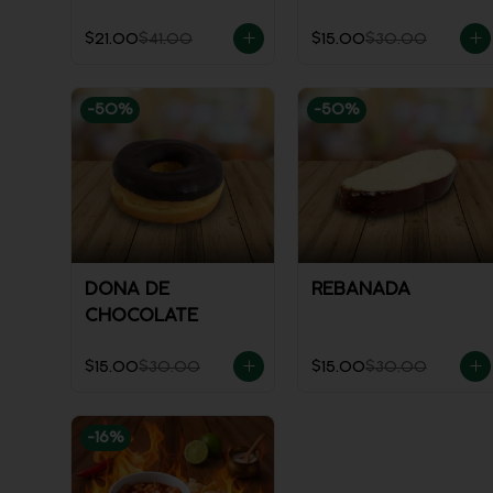
$21.00
$41.00
$15.00
$30.00
-
50
%
-
50
%
DONA DE
REBANADA
CHOCOLATE
$15.00
$30.00
$15.00
$30.00
-
16
%