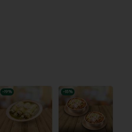
-
19
%
-
15
%