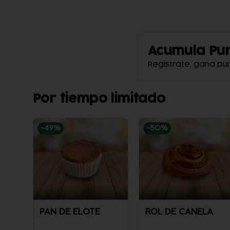
Acumula
Pu
Regístrate, gana pu
Por tiempo limitado
-
49
%
-
50
%
PAN DE ELOTE
ROL DE CANELA