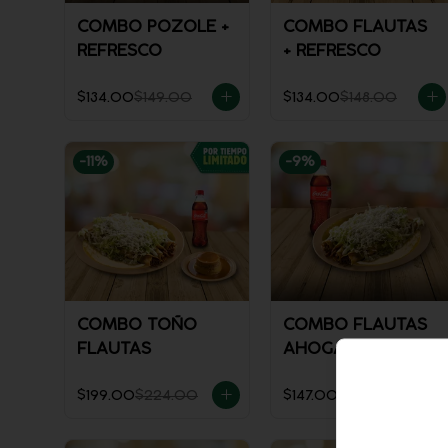
COMBO POZOLE +
COMBO FLAUTAS
REFRESCO
+ REFRESCO
$134.00
$149.00
$134.00
$148.00
-
11
%
-
9
%
COMBO TOÑO
COMBO FLAUTAS
FLAUTAS
AHOGADAS +
REFRESCO
$199.00
$224.00
$147.00
$161.00