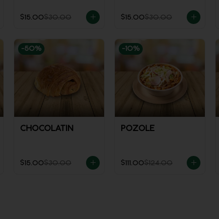
$15.00
$30.00
$15.00
$30.00
-
50
%
-
10
%
CHOCOLATIN
POZOLE
$15.00
$30.00
$111.00
$124.00