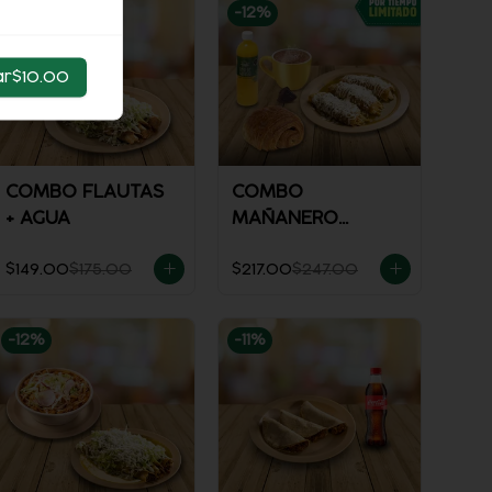
-
15
%
-
12
%
ar
$10.00
COMBO FLAUTAS
COMBO
+ AGUA
MAÑANERO
ENCHILADAS
$149.00
$175.00
$217.00
$247.00
-
12
%
-
11
%