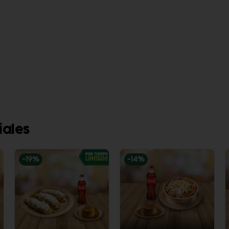
iales
-
19
%
-
14
%