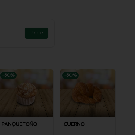
Únete
-
50
%
-
50
%
PANQUETOÑO
CUERNO