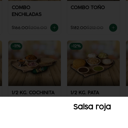
COMBO
COMBO TOÑO
ENCHILADAS
$166.00
$206.00
$182.00
$212.00
-
11
%
-
12
%
1/2 KG. COCHINITA
1/2 KG. PATA
Salsa roja
$196.00
$221.00
$169.00
$193.00