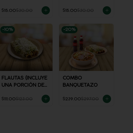
$15.00
$30.00
$15.00
$30.00
-
10
%
-
20
%
FLAUTAS (INCLUYE
COMBO
UNA PORCIÓN DE
BANQUETAZO
SALSA)
$111.00
$123.00
$239.00
$297.00