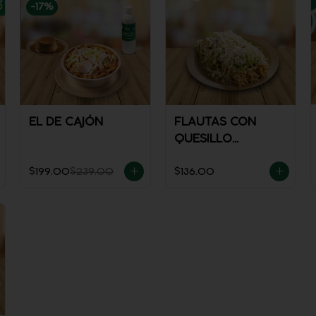
-
17
%
EL DE CAJÓN
FLAUTAS CON
QUESILLO
(INCLUYE UNA
$199.00
$239.00
$136.00
PORCIÓN DE
SALSA)