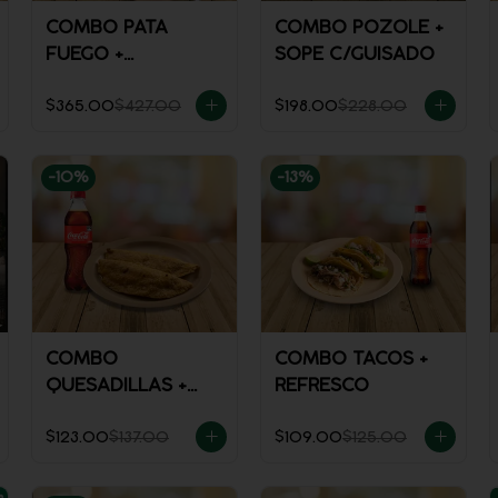
COMBO PATA
COMBO POZOLE +
FUEGO +
SOPE C/GUISADO
REFRESCO
$365.00
$427.00
$198.00
$228.00
-
10
%
-
13
%
COMBO
COMBO TACOS +
QUESADILLAS +
REFRESCO
REFRESCO
$123.00
$137.00
$109.00
$125.00