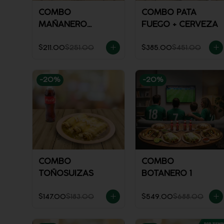
COMBO
COMBO PATA
MAÑANERO
FUEGO + CERVEZA
CHILAQUILES
$211.00
$251.00
$385.00
$451.00
-
20
%
-
20
%
COMBO
COMBO
TOÑOSUIZAS
BOTANERO 1
$147.00
$183.00
$549.00
$688.00