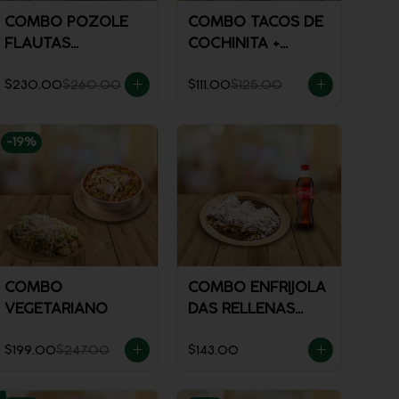
COMBO POZOLE
COMBO TACOS DE
FLAUTAS
COCHINITA +
AHOGADAS
REFRESCO
$230.00
$260.00
$111.00
$125.00
-
19
%
COMBO
COMBO ENFRIJOLA
VEGETARIANO
DAS RELLENAS
CON POLLO +
$199.00
$247.00
$143.00
REFRESCO