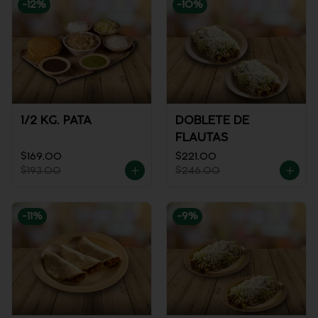
-
12
%
-
10
%
1/2 KG. PATA
DOBLETE DE
FLAUTAS
$169.00
$221.00
$193.00
$246.00
-
11
%
-
9
%