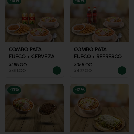
-
15
%
-
15
%
COMBO PATA
COMBO PATA
FUEGO + CERVEZA
FUEGO + REFRESCO
$385.00
$365.00
$451.00
$427.00
-
13
%
-
12
%