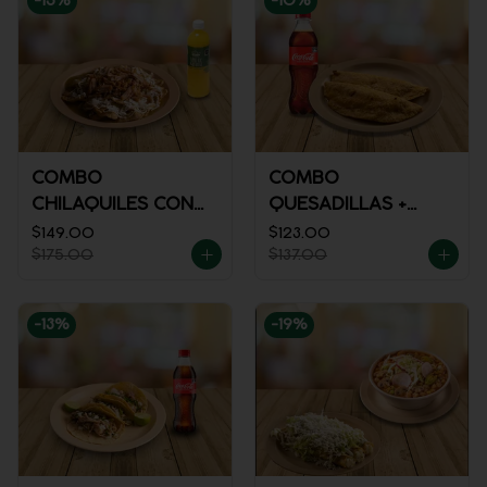
-
15
%
-
10
%
COMBO
COMBO
CHILAQUILES CON
QUESADILLAS +
MACIZA + JUGO DE
REFRESCO
$149.00
$123.00
$175.00
$137.00
NARANJA
-
13
%
-
19
%