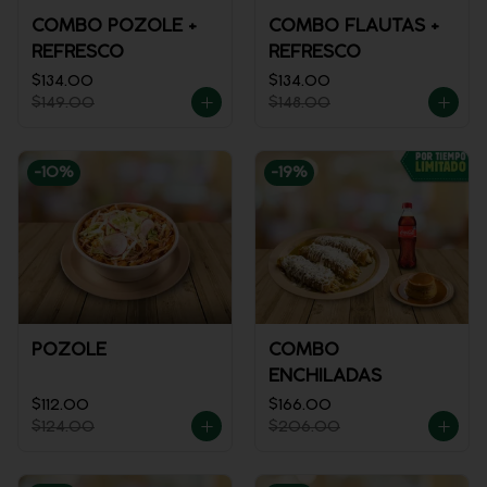
COMBO POZOLE +
COMBO FLAUTAS +
REFRESCO
REFRESCO
$134.00
$134.00
$149.00
$148.00
-
10
%
-
19
%
POZOLE
COMBO
ENCHILADAS
$112.00
$166.00
$124.00
$206.00