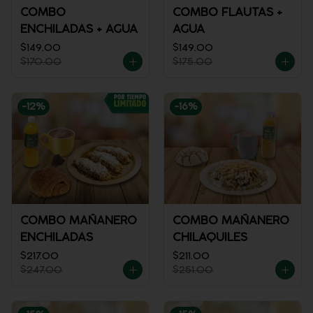
COMBO
COMBO FLAUTAS +
ENCHILADAS + AGUA
AGUA
$149.00
$149.00
$170.00
$175.00
-
12
%
-
16
%
COMBO MAÑANERO
COMBO MAÑANERO
ENCHILADAS
CHILAQUILES
$217.00
$211.00
$247.00
$251.00