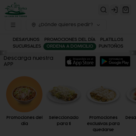
Login
¿Dónde quieres pedir?
DESAYUNOS
PROMOCIONES DEL DÍA
PLATILLOS
SUCURSALES
ORDENA A DOMICILIO
PUNTOÑOS
Descarga nuestra
APP
Promociones del
Seleccionado
Promociones
Desa
día
para ti
exclusivas para
quedarse