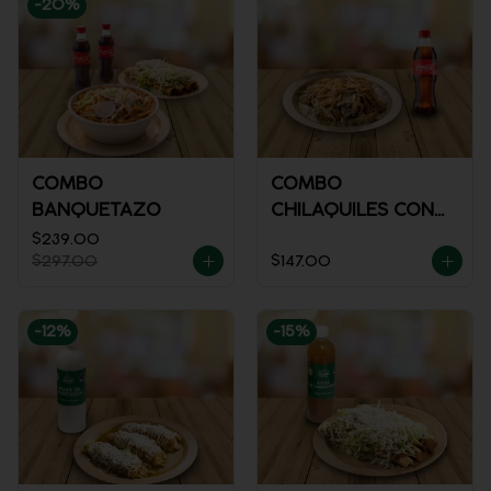
-
20
%
COMBO
COMBO
BANQUETAZO
CHILAQUILES CON
POLLO + REFRESCO
$239.00
$297.00
$147.00
-
12
%
-
15
%