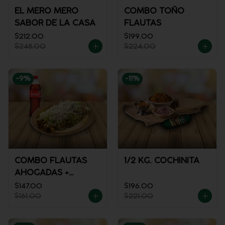
EL MERO MERO
COMBO TOÑO
SABOR DE LA CASA
FLAUTAS
$212.00
$199.00
$248.00
$224.00
-
9
%
-
11
%
COMBO FLAUTAS
1/2 KG. COCHINITA
AHOGADAS +
REFRESCO
$147.00
$196.00
$161.00
$221.00