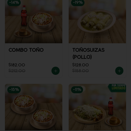
-
14
%
-
19
%
COMBO TOÑO
TOÑOSUIZAS
(POLLO)
$182.00
$128.00
$212.00
$158.00
-
15
%
-
11
%