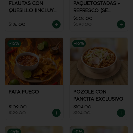
FLAUTAS CON
PAQUETOSTADAS +
QUESILLO (INCLUYE
REFRESCO (SE
UNA PORCIÓN DE
ENVÍA FRÍO)
$508.00
$136.00
$598.00
SALSA)
-
16
%
-
16
%
PATA FUEGO
POZOLE CON
PANCITA EXCLUSIVO
$109.00
$104.00
$129.00
$124.00
-
16
%
-
11
%