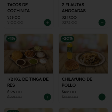
TACOS DE
2 FLAUTAS
COCHINITA
AHOGADAS
$89.00
$247.00
$100.00
$272.00
-
11
%
-
20
%
1/2 KG. DE TINGA DE
CHILAYUNO DE
RES
POLLO
$196.00
$165.00
$221.00
$205.00