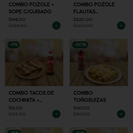
COMBO POZOLE +
COMBO POZOLE
SOPE C/GUISADO
FLAUTAS
AHOGADAS
$198.00
$230.00
$228.00
$260.00
-
11
%
-
20
%
COMBO TACOS DE
COMBO
COCHINITA +
TOÑOSUIZAS
REFRESCO
$111.00
$147.00
$125.00
$183.00