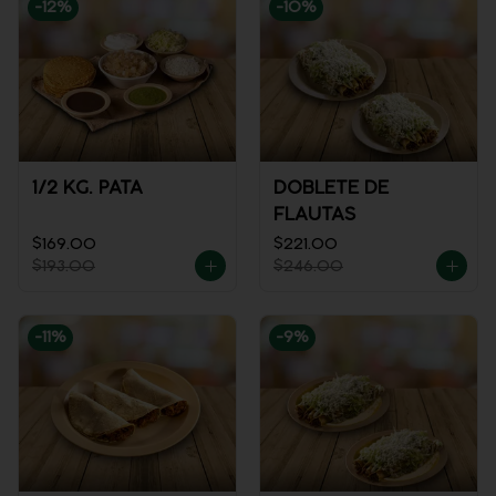
-
12
%
-
10
%
1/2 KG. PATA
DOBLETE DE
FLAUTAS
$169.00
$221.00
$193.00
$246.00
-
11
%
-
9
%