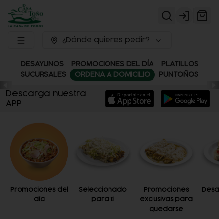
Login
¿Dónde quieres pedir?
DESAYUNOS
PROMOCIONES DEL DÍA
PLATILLOS
SUCURSALES
ORDENA A DOMICILIO
PUNTOÑOS
Descarga nuestra
APP
Promociones del
Seleccionado
Promociones
Desa
día
para ti
exclusivas para
quedarse