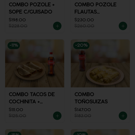
COMBO POZOLE +
COMBO POZOLE
SOPE C/GUISADO
FLAUTAS
AHOGADAS
$198.00
$230.00
$228.00
$260.00
-
11
%
-
20
%
COMBO TACOS DE
COMBO
COCHINITA +
TOÑOSUIZAS
REFRESCO
$111.00
$147.00
$125.00
$183.00