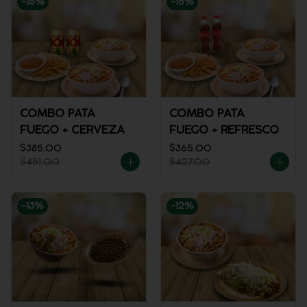
-
15
%
-
15
%
COMBO PATA
COMBO PATA
FUEGO + CERVEZA
FUEGO + REFRESCO
$385.00
$365.00
$451.00
$427.00
-
13
%
-
12
%