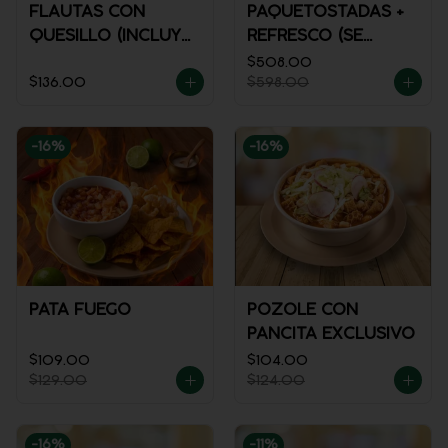
FLAUTAS CON
PAQUETOSTADAS +
QUESILLO (INCLUYE
REFRESCO (SE
UNA PORCIÓN DE
ENVÍA FRÍO)
$508.00
$136.00
$598.00
SALSA)
-
16
%
-
16
%
PATA FUEGO
POZOLE CON
PANCITA EXCLUSIVO
$109.00
$104.00
$129.00
$124.00
-
16
%
-
11
%