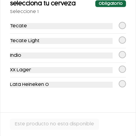
selecciona tu cerveza
Obligatorio
Seleccione 1
Tecate
FLAN DE LA ABUELA
FLAN NAPOLITANO
Tecate Light
$63.00
$62.00
Indio
XX Lager
Lata Heineken 0
ARROZ CON LECHE
Este producto no esta disponible