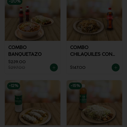
-
20
%
COMBO
COMBO
BANQUETAZO
CHILAQUILES CON
POLLO + REFRESCO
$239.00
$297.00
$147.00
-
12
%
-
15
%