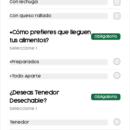
Con lechuga
COCA-COLA LIGHT
AGUA NATURAL
Con queso rallado
355 ML.
$25.00
*Cómo prefieres que lleguen
$25.00
Obligatorio
tus alimentos?
Seleccione 1
*Preparados
*Todo Aparte
¿Deseas Tenedor
Obligatorio
SPRITE SIN AZÚCAR
FRESCA SIN
Desechable?
355 ML.
AZUCAR 355ML
Seleccione 1
$25.00
$25.00
Tenedor