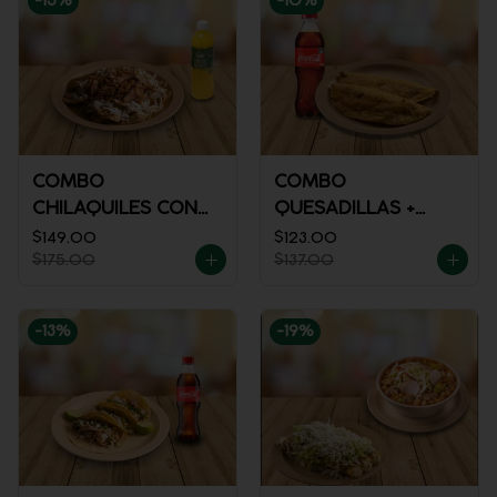
-
15
%
-
10
%
COMBO
COMBO
CHILAQUILES CON
QUESADILLAS +
MACIZA + JUGO DE
REFRESCO
$149.00
$123.00
$175.00
$137.00
NARANJA
-
13
%
-
19
%