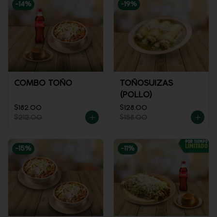
-
14
%
-
19
%
COMBO TOÑO
TOÑOSUIZAS
(POLLO)
$182.00
$128.00
$212.00
$158.00
-
15
%
-
11
%