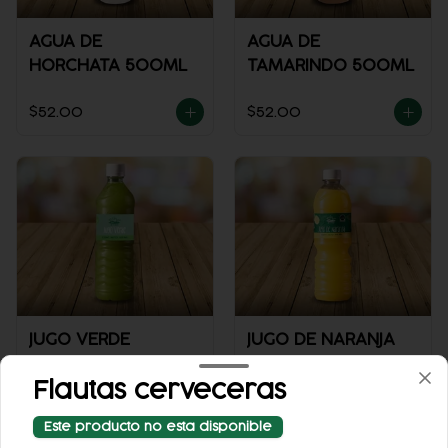
AGUA DE
AGUA DE
HORCHATA 500ML
TAMARINDO 500ML
$52.00
$52.00
JUGO VERDE
JUGO DE NARANJA
Flautas cerveceras
$53.00
$53.00
Este producto no esta disponible