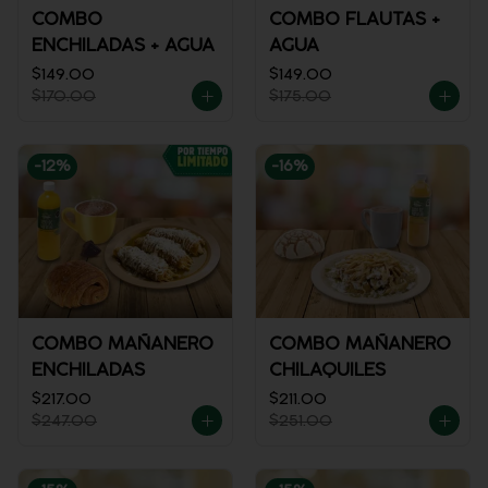
COMBO
COMBO FLAUTAS +
ENCHILADAS + AGUA
AGUA
$149.00
$149.00
$170.00
$175.00
-
12
%
-
16
%
COMBO MAÑANERO
COMBO MAÑANERO
ENCHILADAS
CHILAQUILES
$217.00
$211.00
$247.00
$251.00