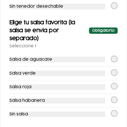
Sin tenedor desechable
Elige tu salsa favorita (la
salsa se envia por
Obligatorio
separado)
Seleccione 1
SIDRAL LIGHT 355ML
FANTA SIN AZUCAR
Salsa de aguacate
355ML
Salsa verde
$25.00
$25.00
Salsa roja
Postres
Salsa habanera
Sin salsa