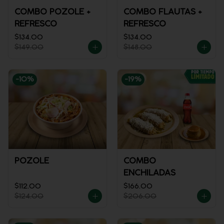
COMBO POZOLE +
COMBO FLAUTAS +
REFRESCO
REFRESCO
$134.00
$134.00
$149.00
$148.00
-
10
%
-
19
%
POZOLE
COMBO
ENCHILADAS
$112.00
$166.00
$124.00
$206.00