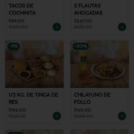
TACOS DE
2 FLAUTAS
COCHINITA
AHOGADAS
$89.00
$247.00
$100.00
$272.00
-
11
%
-
20
%
1/2 KG. DE TINGA DE
CHILAYUNO DE
RES
POLLO
$196.00
$165.00
$221.00
$205.00