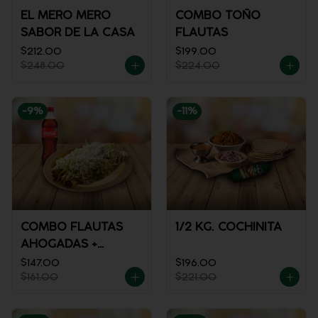
EL MERO MERO
COMBO TOÑO
SABOR DE LA CASA
FLAUTAS
$212.00
$199.00
$248.00
$224.00
-
9
%
-
11
%
COMBO FLAUTAS
1/2 KG. COCHINITA
AHOGADAS +
REFRESCO
$147.00
$196.00
$161.00
$221.00