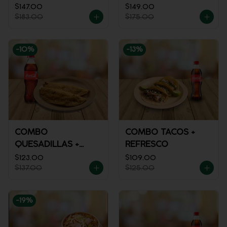
MACIZA + JUGO DE
$147.00
$149.00
$183.00
$175.00
NARANJA
-
10
%
-
13
%
COMBO
COMBO TACOS +
QUESADILLAS +
REFRESCO
REFRESCO
$123.00
$109.00
$137.00
$125.00
-
19
%