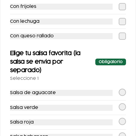
Con frijoles
Con lechuga
Con queso rallado
COCA-COLA LIGHT
AGUA NATURAL
355 ML.
Elige tu salsa favorita (la
salsa se envia por
Obligatorio
$25.00
$25.00
separado)
Seleccione 1
Salsa de aguacate
Salsa verde
Salsa roja
SPRITE SIN AZÚCAR
FRESCA SIN