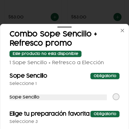
$53.00
$53.00
Combo Sope Sencillo +
Refresco promo
Este producto no esta disponible
1 Sope Sencillo + Refresco a Elección
Sope Sencillo
Obligatorio
COCA-COLA
COCA COLA ZERO
Seleccione 1
CLÁSICA 400 ML.
355ML.
Sope Sencillo
$25.00
$25.00
Elige tu preparación favorita
Obligatorio
Seleccione 3