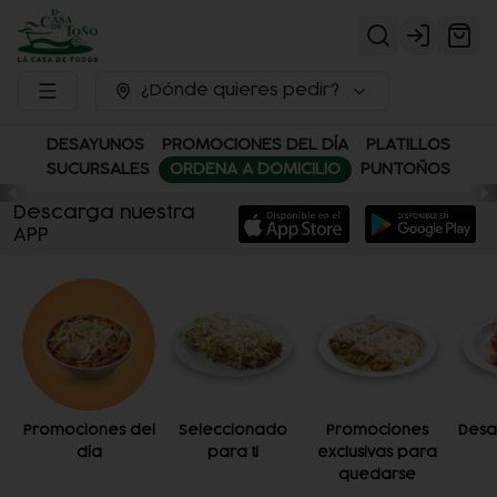
Login
¿Dónde quieres pedir?
DESAYUNOS
PROMOCIONES DEL DÍA
PLATILLOS
SUCURSALES
ORDENA A DOMICILIO
PUNTOÑOS
Descarga nuestra
APP
Promociones del
Seleccionado
Promociones
Desa
día
para ti
exclusivas para
quedarse