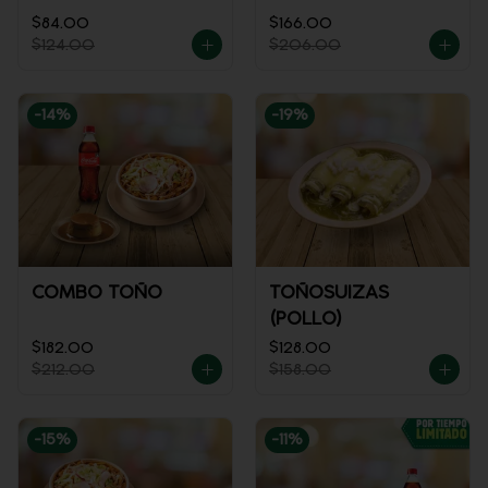
$84.00
$166.00
$124.00
$206.00
-
14
%
-
19
%
COMBO TOÑO
TOÑOSUIZAS
(POLLO)
$182.00
$128.00
$212.00
$158.00
-
15
%
-
11
%