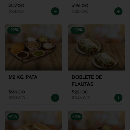
REFRESCO
$147.00
$196.00
$161.00
$221.00
-
12
%
-
10
%
1/2 KG. PATA
DOBLETE DE
FLAUTAS
$169.00
$221.00
$193.00
$246.00
-
11
%
-
11
%