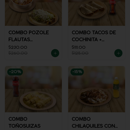
COMBO POZOLE
COMBO TACOS DE
FLAUTAS
COCHINITA +
AHOGADAS
REFRESCO
$230.00
$111.00
$260.00
$125.00
-
20
%
-
15
%
COMBO
COMBO
TOÑOSUIZAS
CHILAQUILES CON