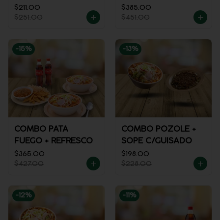
$211.00
$385.00
$251.00
$451.00
-
15
%
-
13
%
COMBO PATA
COMBO POZOLE +
FUEGO + REFRESCO
SOPE C/GUISADO
$365.00
$198.00
$427.00
$228.00
-
12
%
-
11
%