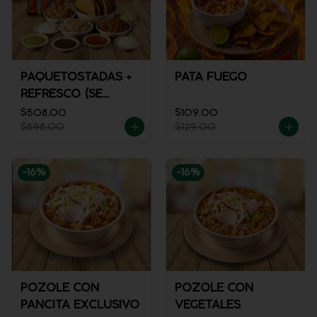
PAQUETOSTADAS +
PATA FUEGO
REFRESCO (SE
ENVÍA FRÍO)
$508.00
$109.00
$598.00
$129.00
-
16
%
-
16
%
POZOLE CON
POZOLE CON
PANCITA EXCLUSIVO
VEGETALES