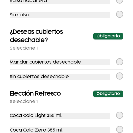
Salsa habanera
355 ML.
AZUCAR 355ML
Sin salsa
$25.00
$25.00
¿Deseas cubiertos
Obligatorio
desechable?
Seleccione 1
Mandar cubiertos desechable
Sin cubiertos desechable
SIDRAL LIGHT 355ML
FANTA SIN AZUCAR
355ML
Elección Refresco
Obligatorio
Seleccione 1
$25.00
$25.00
Coca Cola Light 355 ml.
Postres
Coca Cola Zero 355 ml.