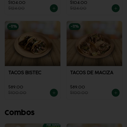
$104.00
$104.00
$124.00
$124.00
-
11
%
-
11
%
TACOS BISTEC
TACOS DE MACIZA
$89.00
$89.00
$100.00
$100.00
Combos