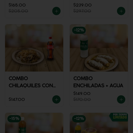
$165.00
$239.00
$205.00
$297.00
-
12
%
COMBO
COMBO
CHILAQUILES CON
ENCHILADAS + AGUA
POLLO + REFRESCO
$149.00
$147.00
$170.00
-
15
%
-
12
%