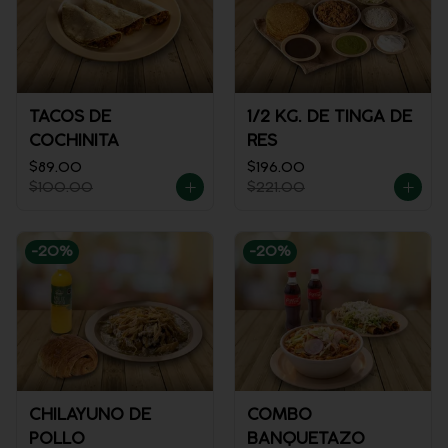
TACOS DE
1/2 KG. DE TINGA DE
COCHINITA
RES
$89.00
$196.00
$100.00
$221.00
-
20
%
-
20
%
CHILAYUNO DE
COMBO
POLLO
BANQUETAZO