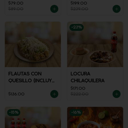
$79.00
$199.00
$89.00
$239.00
-
23
%
FLAUTAS CON
LOCURA
QUESILLO (INCLUYE
CHILAQUILERA
UNA PORCIÓN DE
$171.00
$136.00
$222.00
SALSA)
-
15
%
-
16
%