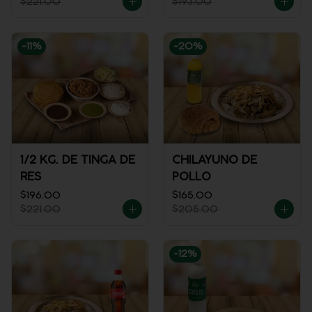
$221.00
$193.00
-
11
%
-
20
%
1/2 KG. DE TINGA DE
CHILAYUNO DE
RES
POLLO
$196.00
$165.00
$221.00
$205.00
-
12
%