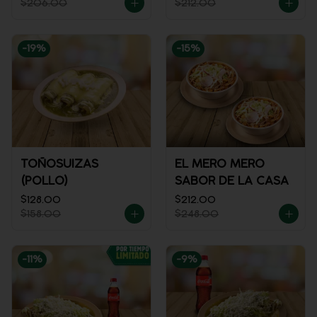
$206.00
$212.00
-
19
%
-
15
%
TOÑOSUIZAS
EL MERO MERO
(POLLO)
SABOR DE LA CASA
$128.00
$212.00
$158.00
$248.00
-
11
%
-
9
%