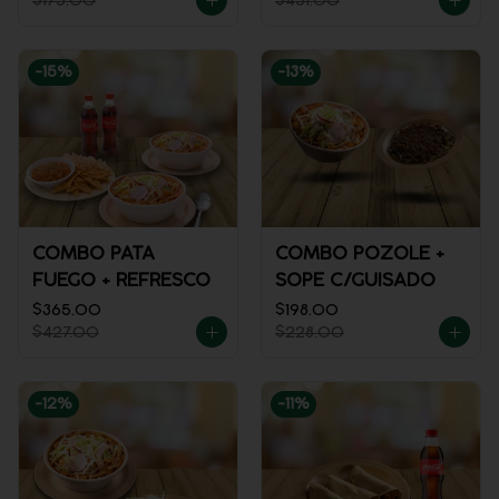
$175.00
$451.00
-
15
%
-
13
%
COMBO PATA
COMBO POZOLE +
FUEGO + REFRESCO
SOPE C/GUISADO
$365.00
$198.00
$427.00
$228.00
-
12
%
-
11
%