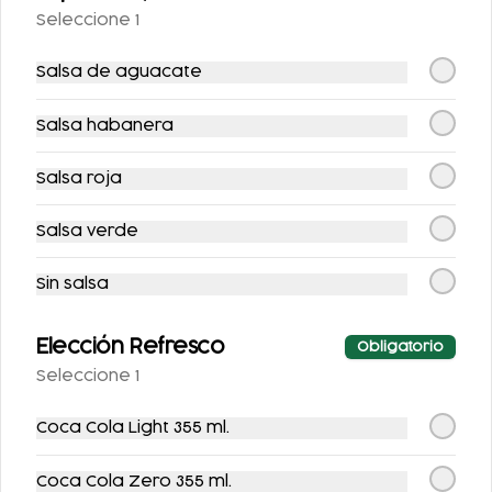
Seleccione 1
$100.00
Salsa de aguacate
Bebidas
Salsa habanera
Salsa roja
Salsa verde
Sin salsa
Elección Refresco
AGUA DE
AGUA DE
Obligatorio
HORCHATA 500ML
TAMARINDO 500ML
Seleccione 1
$52.00
$52.00
Coca Cola Light 355 ml.
Coca Cola Zero 355 ml.