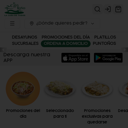
Login
¿Dónde quieres pedir?
DESAYUNOS
PROMOCIONES DEL DÍA
PLATILLOS
SUCURSALES
ORDENA A DOMICILIO
PUNTOÑOS
Descarga nuestra
APP
Promociones del
Seleccionado
Promociones
Desa
día
para ti
exclusivas para
quedarse