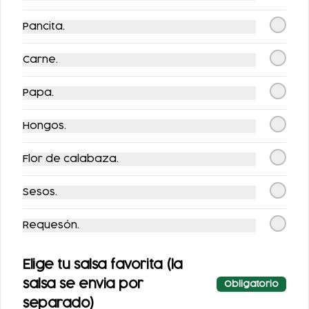
Pancita.
Carne.
TACOS BISTEC
TACOS DE MACIZA
Papa.
$100.00
$100.00
Hongos.
Flor de calabaza.
Sesos.
Requesón.
Elige tu salsa favorita (la
TACOS DE SURTIDA
salsa se envia por
Obligatorio
separado)