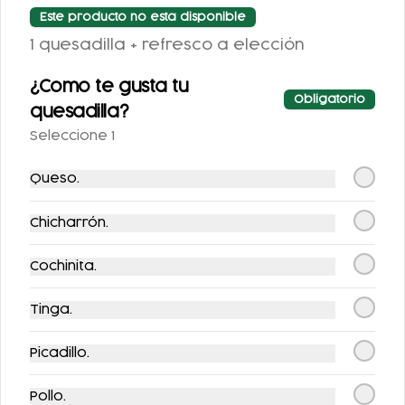
Este producto no esta disponible
$126.00
$523.00
1 quesadilla + refresco a elección
¿Como te gusta tu
Obligatorio
quesadilla?
Seleccione 1
Queso.
Chicharrón.
CHILAQUILES CON
ENCHILADAS
MACIZA
RELLENAS CON
Cochinita.
POLLO
$122.00
$118.00
Tinga.
Picadillo.
Pollo.