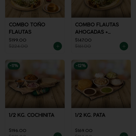
COMBO TOÑO
COMBO FLAUTAS
FLAUTAS
AHOGADAS +
REFRESCO
$199.00
$147.00
$224.00
$161.00
-
11
%
-
12
%
1/2 KG. COCHINITA
1/2 KG. PATA
$196.00
$169.00