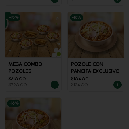
-
15
%
-
16
%
MEGA COMBO
POZOLE CON
POZOLES
PANCITA EXCLUSIVO
$610.00
$104.00
$720.00
$124.00
-
16
%