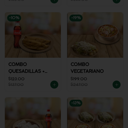
-
10
%
-
19
%
COMBO
COMBO
QUESADILLAS +
VEGETARIANO
REFRESCO
$123.00
$199.00
$137.00
$247.00
-
13
%