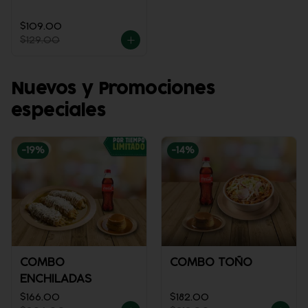
$109.00
$129.00
Nuevos y Promociones
especiales
-
19
%
-
14
%
COMBO
COMBO TOÑO
ENCHILADAS
$166.00
$182.00