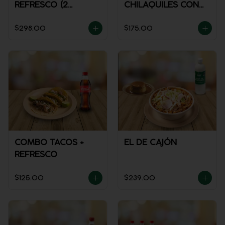
REFRESCO (2
CHILAQUILES CON
PERSONAS)
MACIZA + JUGO DE
$298.00
$175.00
NARANJA
COMBO TACOS +
EL DE CAJÓN
REFRESCO
$125.00
$239.00