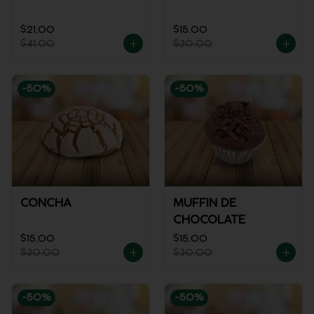
$21.00
$15.00
$41.00
$30.00
-
50
%
-
50
%
CONCHA
MUFFIN DE
CHOCOLATE
$15.00
$15.00
$30.00
$30.00
-
50
%
-
50
%