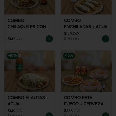
COMBO
COMBO
CHILAQUILES CON
ENCHILADAS + AGUA
POLLO + REFRESCO
$149.00
$147.00
$170.00
-
15
%
-
15
%
COMBO FLAUTAS +
COMBO PATA
AGUA
FUEGO + CERVEZA
$149.00
$385.00