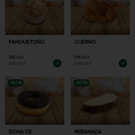
PANQUETOÑO
CUERNO
$15.00
$15.00
$30.00
$30.00
-
50
%
-
50
%
DONA DE
REBANADA