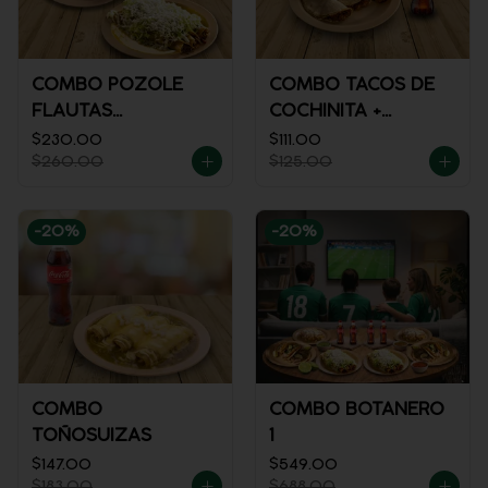
COMBO POZOLE
COMBO TACOS DE
FLAUTAS
COCHINITA +
AHOGADAS
REFRESCO
$230.00
$111.00
$260.00
$125.00
-
20
%
-
20
%
COMBO
COMBO BOTANERO
TOÑOSUIZAS
1
$147.00
$549.00
$183.00
$688.00