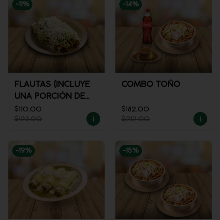
-
11
%
-
14
%
FLAUTAS (INCLUYE
COMBO TOÑO
UNA PORCIÓN DE
SALSA)
$110.00
$182.00
$123.00
$212.00
-
19
%
-
15
%