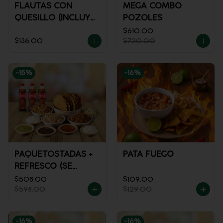
FLAUTAS CON
MEGA COMBO
QUESILLO (INCLUYE
POZOLES
UNA PORCIÓN DE
$610.00
$136.00
$720.00
SALSA)
-
15
%
-
16
%
PAQUETOSTADAS +
PATA FUEGO
REFRESCO (SE
ENVÍA FRÍO)
$508.00
$109.00
$598.00
$129.00
-
16
%
-
16
%