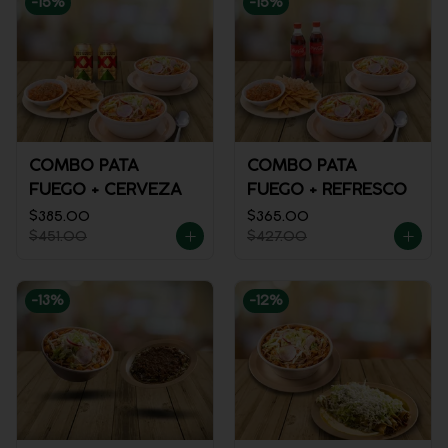
-
15
%
-
15
%
COMBO PATA
COMBO PATA
FUEGO + CERVEZA
FUEGO + REFRESCO
$385.00
$365.00
$451.00
$427.00
-
13
%
-
12
%