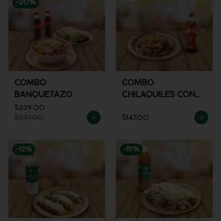
-
20
%
COMBO
COMBO
BANQUETAZO
CHILAQUILES CON
POLLO + REFRESCO
$239.00
$297.00
$147.00
-
12
%
-
15
%