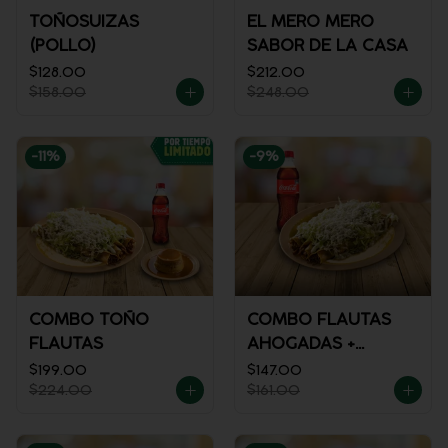
TOÑOSUIZAS
EL MERO MERO
(POLLO)
SABOR DE LA CASA
$128.00
$212.00
$158.00
$248.00
-
11
%
-
9
%
COMBO TOÑO
COMBO FLAUTAS
FLAUTAS
AHOGADAS +
REFRESCO
$199.00
$147.00
$224.00
$161.00