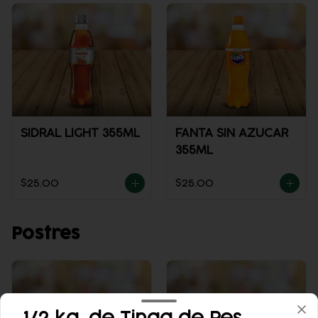
SIDRAL LIGHT 355ML
FANTA SIN AZUCAR
355ML
$25.00
$25.00
Postres