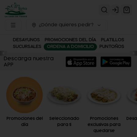
Login
¿Dónde quieres pedir?
DESAYUNOS
PROMOCIONES DEL DÍA
PLATILLOS
SUCURSALES
ORDENA A DOMICILIO
PUNTOÑOS
Descarga nuestra
APP
Promociones del
Seleccionado
Promociones
Desa
día
para ti
exclusivas para
quedarse