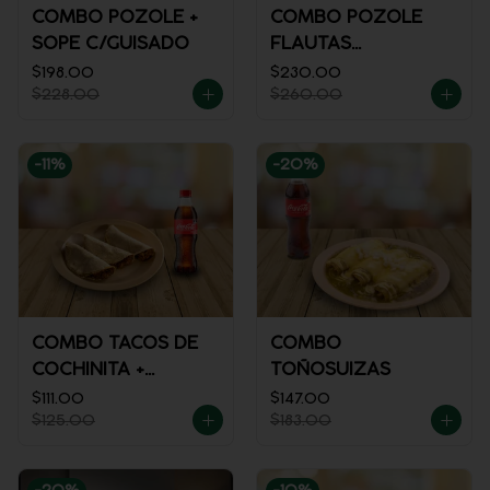
COMBO POZOLE +
COMBO POZOLE
SOPE C/GUISADO
FLAUTAS
AHOGADAS
$198.00
$230.00
$228.00
$260.00
-
11
%
-
20
%
COMBO TACOS DE
COMBO
COCHINITA +
TOÑOSUIZAS
REFRESCO
$111.00
$147.00
$125.00
$183.00