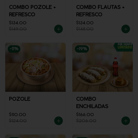
COMBO POZOLE +
COMBO FLAUTAS +
REFRESCO
REFRESCO
$134.00
$134.00
$149.00
$148.00
-
11
%
-
19
%
POZOLE
COMBO
ENCHILADAS
$110.00
$166.00
$124.00
$206.00