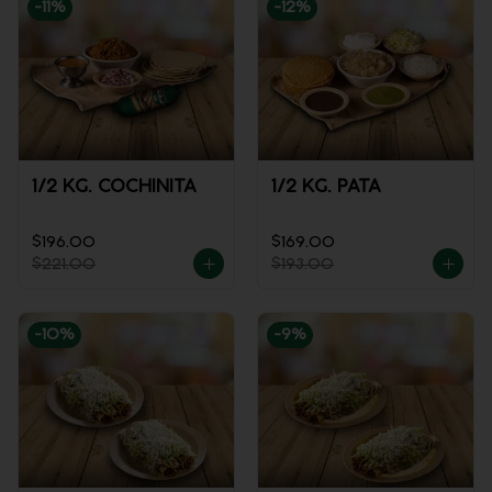
-
11
%
-
12
%
1/2 KG. COCHINITA
1/2 KG. PATA
$196.00
$169.00
$221.00
$193.00
-
10
%
-
9
%