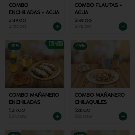
COMBO
COMBO FLAUTAS +
ENCHILADAS + AGUA
AGUA
$149.00
$149.00
$170.00
$175.00
-
12
%
-
16
%
COMBO MAÑANERO
COMBO MAÑANERO
ENCHILADAS
CHILAQUILES
$217.00
$211.00
$247.00
$251.00