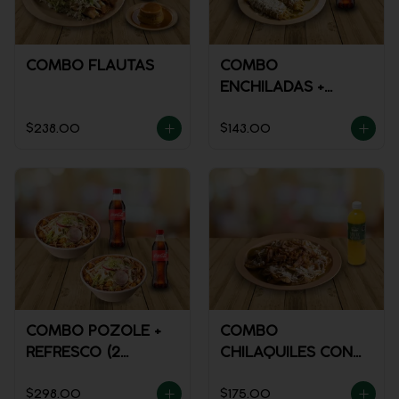
COMBO FLAUTAS
COMBO
ENCHILADAS +
REFRESCO
$238.00
$143.00
COMBO POZOLE +
COMBO
REFRESCO (2
CHILAQUILES CON
PERSONAS)
MACIZA + JUGO DE
$298.00
$175.00
NARANJA