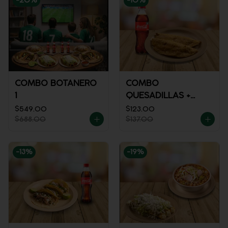
-
20
%
-
10
%
COMBO BOTANERO
COMBO
1
QUESADILLAS +
REFRESCO
$549.00
$123.00
$688.00
$137.00
-
13
%
-
19
%