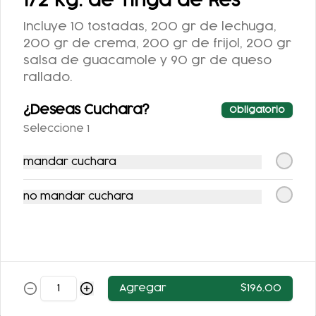
1/2 kg. de Tinga de Res
Incluye 10 tostadas, 200 gr de lechuga,
200 gr de crema, 200 gr de frijol, 200 gr
salsa de guacamole y 90 gr de queso
FLAN DE LA ABUELA
FLAN NAPOLITANO
rallado.
¿Deseas Cuchara?
Obligatorio
$63.00
$62.00
Seleccione 1
mandar cuchara
no mandar cuchara
ARROZ CON LECHE
Agregar
$196.00