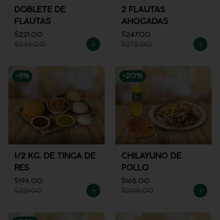
DOBLETE DE
2 FLAUTAS
FLAUTAS
AHOGADAS
$221.00
$247.00
$246.00
$272.00
-
11
%
-
20
%
1/2 KG. DE TINGA DE
CHILAYUNO DE
RES
POLLO
$196.00
$165.00
$221.00
$205.00