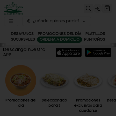
Login
¿Dónde quieres pedir?
DESAYUNOS
PROMOCIONES DEL DÍA
PLATILLOS
SUCURSALES
ORDENA A DOMICILIO
PUNTOÑOS
Descarga nuestra
APP
Promociones del
Seleccionado
Promociones
Desa
día
para ti
exclusivas para
quedarse