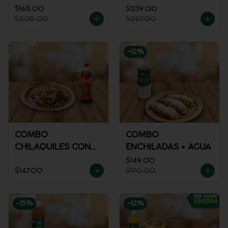
$165.00
$239.00
$205.00
$297.00
-
12
%
COMBO
COMBO
CHILAQUILES CON
ENCHILADAS + AGUA
POLLO + REFRESCO
$149.00
$147.00
$170.00
-
15
%
-
12
%