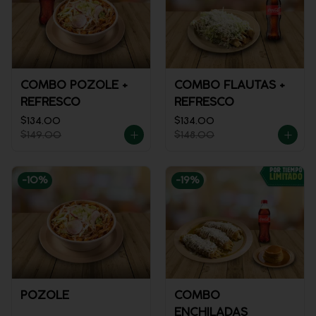
COMBO POZOLE +
COMBO FLAUTAS +
REFRESCO
REFRESCO
$134.00
$134.00
$149.00
$148.00
-
10
%
-
19
%
POZOLE
COMBO
ENCHILADAS