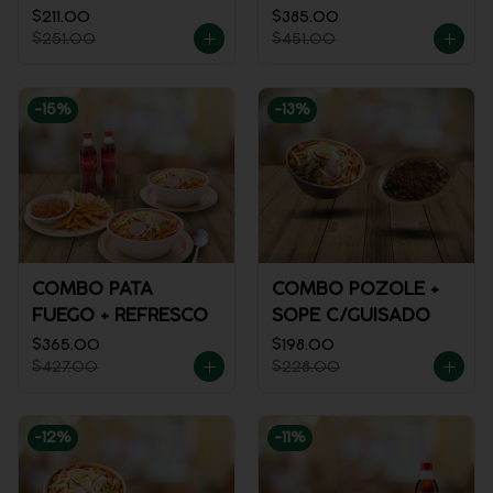
$211.00
$385.00
$251.00
$451.00
-
15
%
-
13
%
COMBO PATA
COMBO POZOLE +
FUEGO + REFRESCO
SOPE C/GUISADO
$365.00
$198.00
$427.00
$228.00
-
12
%
-
11
%