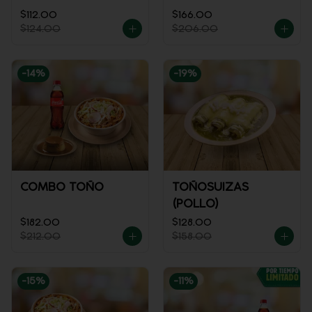
$112.00
$166.00
$124.00
$206.00
-
14
%
-
19
%
COMBO TOÑO
TOÑOSUIZAS
(POLLO)
$182.00
$128.00
$212.00
$158.00
-
15
%
-
11
%