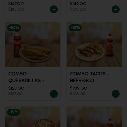
MACIZA + JUGO DE
$147.00
$149.00
$183.00
$175.00
NARANJA
-
10
%
-
13
%
COMBO
COMBO TACOS +
QUESADILLAS +
REFRESCO
REFRESCO
$123.00
$109.00
$137.00
$125.00
-
19
%