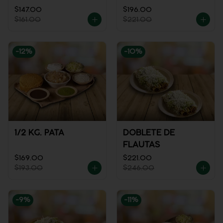
REFRESCO
$147.00
$196.00
$161.00
$221.00
-
12
%
-
10
%
1/2 KG. PATA
DOBLETE DE
FLAUTAS
$169.00
$221.00
$193.00
$246.00
-
9
%
-
11
%