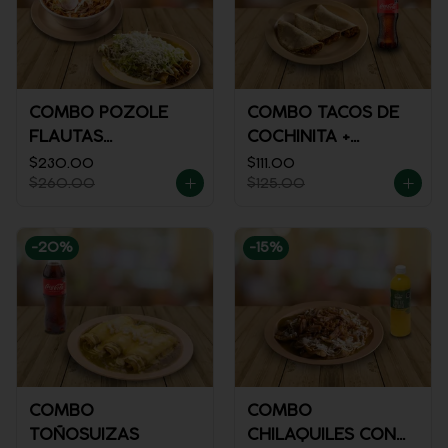
COMBO POZOLE
COMBO TACOS DE
FLAUTAS
COCHINITA +
AHOGADAS
REFRESCO
$230.00
$111.00
$260.00
$125.00
-
20
%
-
15
%
COMBO
COMBO
TOÑOSUIZAS
CHILAQUILES CON