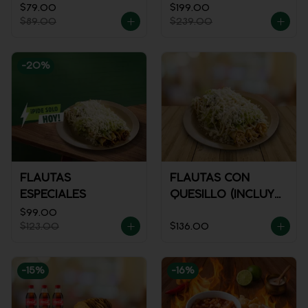
$79.00
$199.00
$89.00
$239.00
-
20
%
FLAUTAS
FLAUTAS CON
ESPECIALES
QUESILLO (INCLUYE
UNA PORCIÓN DE
$99.00
$123.00
$136.00
SALSA)
-
15
%
-
16
%