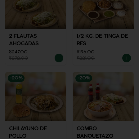
2 FLAUTAS
1/2 KG. DE TINGA DE
AHOGADAS
RES
$247.00
$196.00
$272.00
$221.00
-
20
%
-
20
%
CHILAYUNO DE
COMBO
POLLO
BANQUETAZO