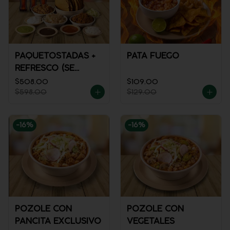
PAQUETOSTADAS +
PATA FUEGO
REFRESCO (SE
ENVÍA FRÍO)
$508.00
$109.00
$598.00
$129.00
-
16
%
-
16
%
POZOLE CON
POZOLE CON
PANCITA EXCLUSIVO
VEGETALES