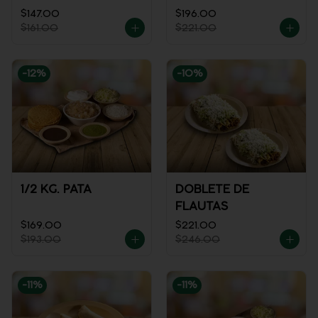
REFRESCO
$147.00
$196.00
$161.00
$221.00
-
12
%
-
10
%
1/2 KG. PATA
DOBLETE DE
FLAUTAS
$169.00
$221.00
$193.00
$246.00
-
11
%
-
11
%