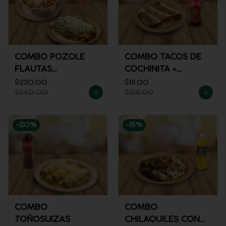
COMBO POZOLE
COMBO TACOS DE
FLAUTAS
COCHINITA +
AHOGADAS
REFRESCO
$230.00
$111.00
$260.00
$125.00
-
20
%
-
15
%
COMBO
COMBO
TOÑOSUIZAS
CHILAQUILES CON