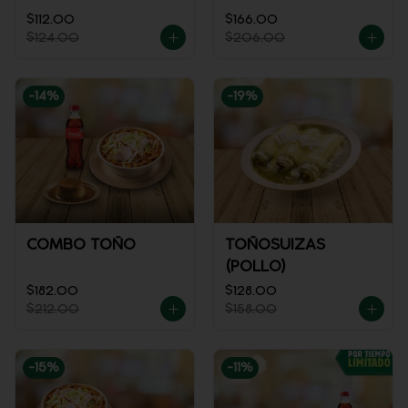
$112.00
$166.00
$124.00
$206.00
-
14
%
-
19
%
COMBO TOÑO
TOÑOSUIZAS
(POLLO)
$182.00
$128.00
$212.00
$158.00
-
15
%
-
11
%