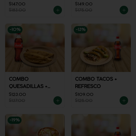
MACIZA + JUGO DE
$147.00
$149.00
$183.00
$175.00
NARANJA
-
10
%
-
13
%
COMBO
COMBO TACOS +
QUESADILLAS +
REFRESCO
REFRESCO
$123.00
$109.00
$137.00
$125.00
-
19
%