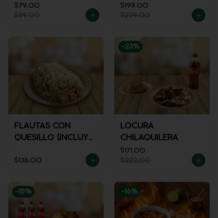
$79.00
$199.00
$89.00
$239.00
-
23
%
FLAUTAS CON
LOCURA
QUESILLO (INCLUYE
CHILAQUILERA
UNA PORCIÓN DE
$171.00
$136.00
$222.00
SALSA)
-
15
%
-
16
%