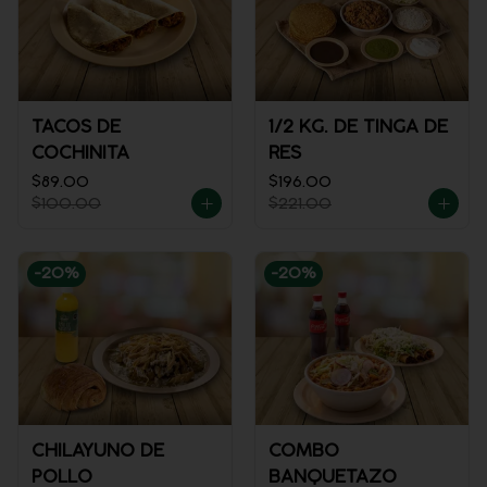
TACOS DE
1/2 KG. DE TINGA DE
COCHINITA
RES
$89.00
$196.00
$100.00
$221.00
-
20
%
-
20
%
CHILAYUNO DE
COMBO
POLLO
BANQUETAZO