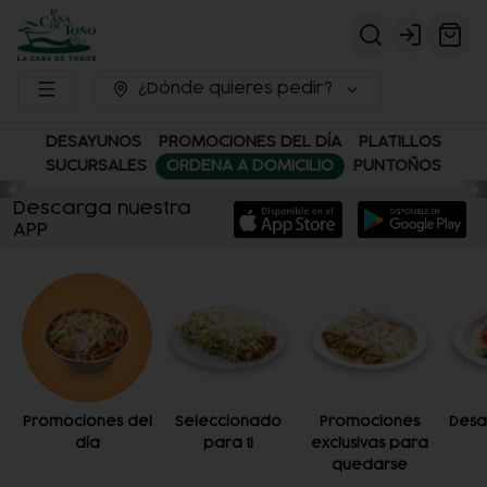
Login
¿Dónde quieres pedir?
DESAYUNOS
PROMOCIONES DEL DÍA
PLATILLOS
SUCURSALES
ORDENA A DOMICILIO
PUNTOÑOS
Descarga nuestra
APP
Promociones del
Seleccionado
Promociones
Desa
día
para ti
exclusivas para
quedarse