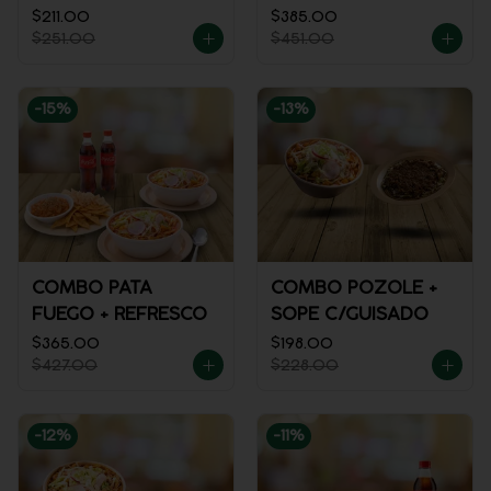
$211.00
$385.00
$251.00
$451.00
-
15
%
-
13
%
COMBO PATA
COMBO POZOLE +
FUEGO + REFRESCO
SOPE C/GUISADO
$365.00
$198.00
$427.00
$228.00
-
12
%
-
11
%