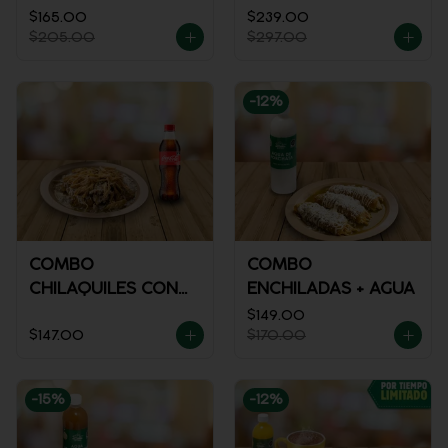
$165.00
$239.00
$205.00
$297.00
-
12
%
COMBO
COMBO
CHILAQUILES CON
ENCHILADAS + AGUA
POLLO + REFRESCO
$149.00
$147.00
$170.00
-
15
%
-
12
%