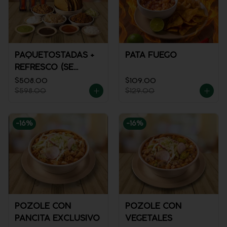
PAQUETOSTADAS +
PATA FUEGO
REFRESCO (SE
ENVÍA FRÍO)
$508.00
$109.00
$598.00
$129.00
-
16
%
-
16
%
POZOLE CON
POZOLE CON
PANCITA EXCLUSIVO
VEGETALES