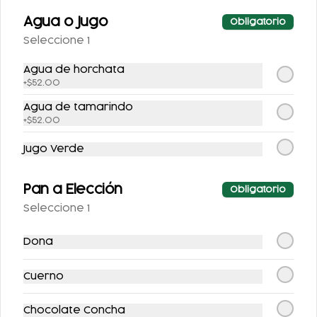
355 ML.
AZUCAR 355ML
Agua o Jugo
Obligatorio
$25.00
Seleccione 1
$25.00
Agua de horchata
+
$52.00
Agua de tamarindo
+
$52.00
Jugo Verde
Pan a Elección
Obligatorio
SIDRAL LIGHT 355ML
FANTA SIN AZUCAR
Seleccione 1
355ML
Dona
$25.00
$25.00
Cuerno
Postres
Chocolate Concha