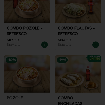
COMBO POZOLE +
COMBO FLAUTAS +
REFRESCO
REFRESCO
$119.00
$134.00
$149.00
$148.00
-
10
%
-
19
%
POZOLE
COMBO
ENCHILADAS