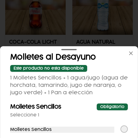
COCA-COLA LIGHT
AGUA NATURAL
355 ML.
Molletes al Desayuno
$25.00
$25.00
Este producto no esta disponible
1 Molletes Sencillos + 1 agua/jugo (agua de
horchata, tamarindo, jugo de naranja, o
jugo verde) + 1 Pan a elección
Molletes Sencillos
Obligatorio
Seleccione 1
Molletes Sencillos
SPRITE SIN AZÚCAR
FRESCA SIN