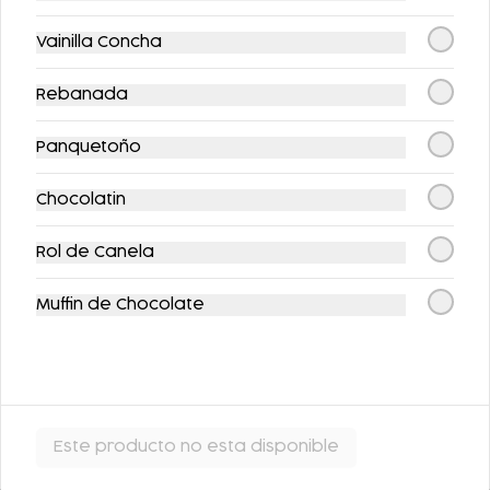
Vainilla Concha
Rebanada
Panquetoño
Chocolatin
FLAN DE LA ABUELA
FLAN NAPOLITANO
Rol de Canela
$63.00
$62.00
Muffin de Chocolate
Este producto no esta disponible