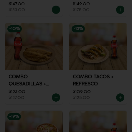
MACIZA + JUGO DE
$147.00
$149.00
$183.00
$175.00
NARANJA
-
10
%
-
13
%
COMBO
COMBO TACOS +
QUESADILLAS +
REFRESCO
REFRESCO
$123.00
$109.00
$137.00
$125.00
-
19
%