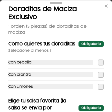
355 ML.
AZUCAR 355ML
Doraditas de Maciza
$25.00
$25.00
Exclusivo
1 orden (3 piezas) de doraditas de
maciza
Como quieres tus doraditas
Obligatorio
Seleccione al menos 1
Con cebolla
SIDRAL LIGHT 355ML
FANTA SIN AZUCAR
Con cilantro
355ML
Con Limones
$25.00
$25.00
Elige tu salsa favorita (la
Postres
salsa se envia por
Obligatorio