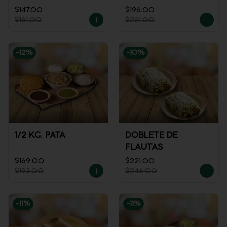
REFRESCO
$147.00
$196.00
$161.00
$221.00
-
12
%
-
10
%
1/2 KG. PATA
DOBLETE DE
FLAUTAS
$169.00
$221.00
$193.00
$246.00
-
11
%
-
11
%