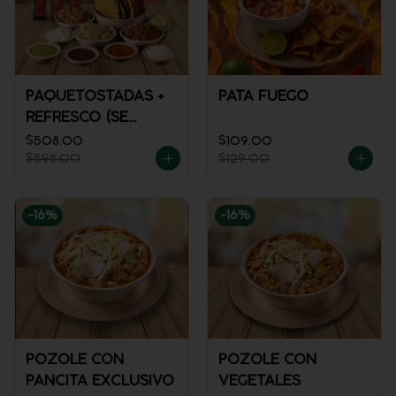
PAQUETOSTADAS +
PATA FUEGO
REFRESCO (SE
ENVÍA FRÍO)
$508.00
$109.00
$598.00
$129.00
-
16
%
-
16
%
POZOLE CON
POZOLE CON
PANCITA EXCLUSIVO
VEGETALES