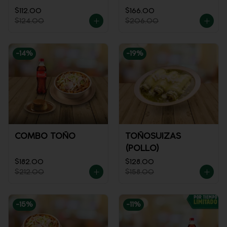
$112.00
$166.00
$124.00
$206.00
-
14
%
-
19
%
COMBO TOÑO
TOÑOSUIZAS
(POLLO)
$182.00
$128.00
$212.00
$158.00
-
15
%
-
11
%