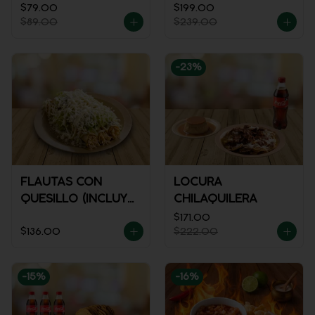
$79.00
$199.00
$89.00
$239.00
-
23
%
FLAUTAS CON
LOCURA
QUESILLO (INCLUYE
CHILAQUILERA
UNA PORCIÓN DE
$171.00
$136.00
$222.00
SALSA)
-
15
%
-
16
%