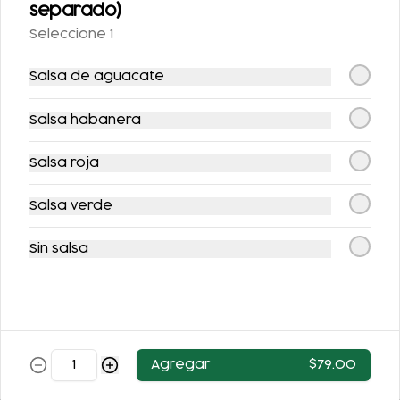
separado)
Seleccione 1
Salsa de aguacate
Salsa habanera
Salsa roja
FLAN DE LA ABUELA
FLAN NAPOLITANO
Salsa verde
$63.00
$62.00
Sin salsa
Agregar
$79.00