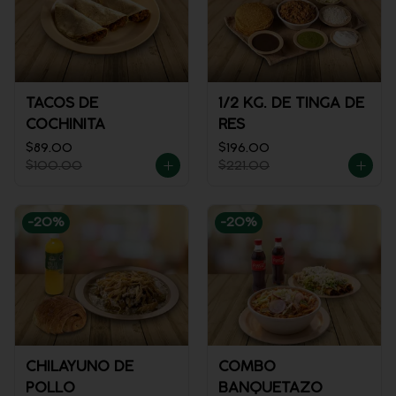
TACOS DE
1/2 KG. DE TINGA DE
COCHINITA
RES
$89.00
$196.00
$100.00
$221.00
-
20
%
-
20
%
CHILAYUNO DE
COMBO
POLLO
BANQUETAZO