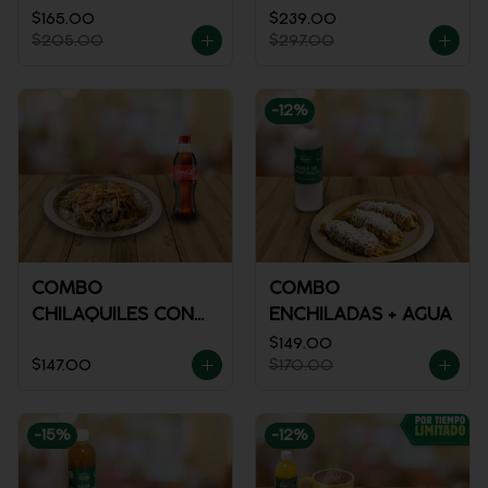
$165.00
$239.00
$205.00
$297.00
-
12
%
COMBO
COMBO
CHILAQUILES CON
ENCHILADAS + AGUA
POLLO + REFRESCO
$149.00
$147.00
$170.00
-
15
%
-
12
%