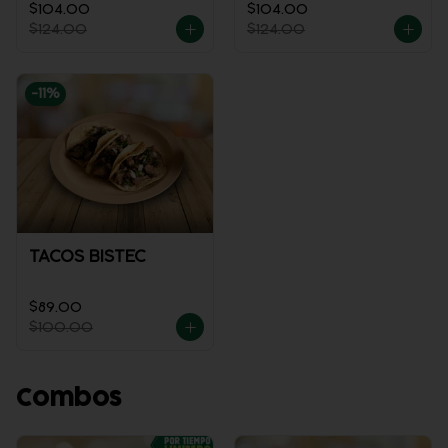
$104.00
$104.00
$124.00
$124.00
-
11
%
TACOS BISTEC
$89.00
$100.00
Combos