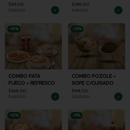
$211.00
$385.00
$251.00
$451.00
-
15
%
-
13
%
COMBO PATA
COMBO POZOLE +
FUEGO + REFRESCO
SOPE C/GUISADO
$365.00
$198.00
$427.00
$228.00
-
12
%
-
11
%