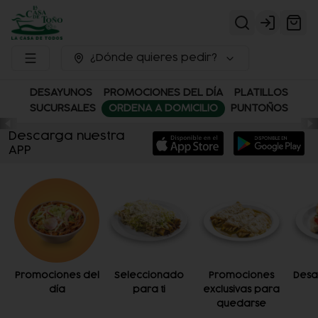
Login
¿Dónde quieres pedir?
DESAYUNOS
PROMOCIONES DEL DÍA
PLATILLOS
SUCURSALES
ORDENA A DOMICILIO
PUNTOÑOS
Descarga nuestra
APP
Promociones del
Seleccionado
Promociones
Desa
día
para ti
exclusivas para
quedarse