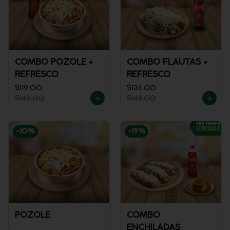
COMBO POZOLE +
COMBO FLAUTAS +
REFRESCO
REFRESCO
$119.00
$134.00
$149.00
$148.00
-
10
%
-
19
%
POZOLE
COMBO
ENCHILADAS