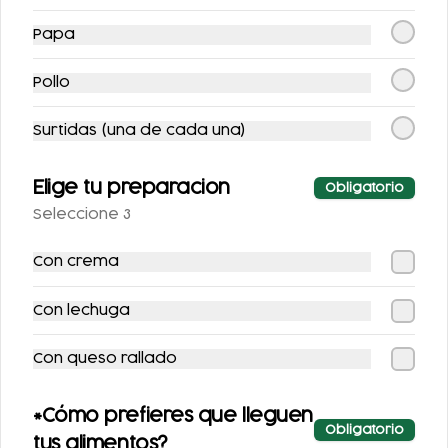
Papa
$53.00
$53.00
Pollo
Surtidas (una de cada una)
Elige tu preparacion
Obligatorio
Seleccione 3
Con crema
COCA-COLA
COCA COLA ZERO
Con lechuga
CLÁSICA 400 ML.
355ML.
$25.00
$25.00
Con queso rallado
*Cómo prefieres que lleguen
Obligatorio
tus alimentos?