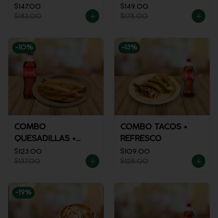
MACIZA + JUGO DE
$147.00
$149.00
$183.00
$175.00
NARANJA
-
10
%
-
13
%
COMBO
COMBO TACOS +
QUESADILLAS +
REFRESCO
REFRESCO
$123.00
$109.00
$137.00
$125.00
-
19
%