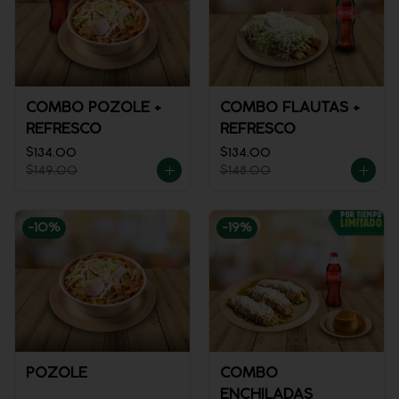
COMBO POZOLE +
COMBO FLAUTAS +
REFRESCO
REFRESCO
$134.00
$134.00
$149.00
$148.00
-
10
%
-
19
%
POZOLE
COMBO
ENCHILADAS