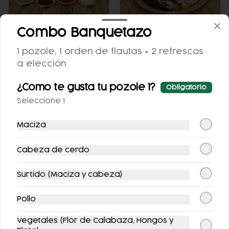
Combo Banquetazo
PAQUETOSTADAS
CHILAQUILES CON
MACIZA
1 pozole, 1 orden de flautas + 2 refrescos
a elección
$523.00
$122.00
¿Como te gusta tu pozole 1?
Obligatorio
Seleccione 1
Maciza
Cabeza de cerdo
Surtido (Maciza y cabeza)
ENCHILADAS
TACOS BISTEC
Pollo
RELLENAS CON
POLLO
Vegetales (Flor de Calabaza, Hongos y
$118.00
$100.00