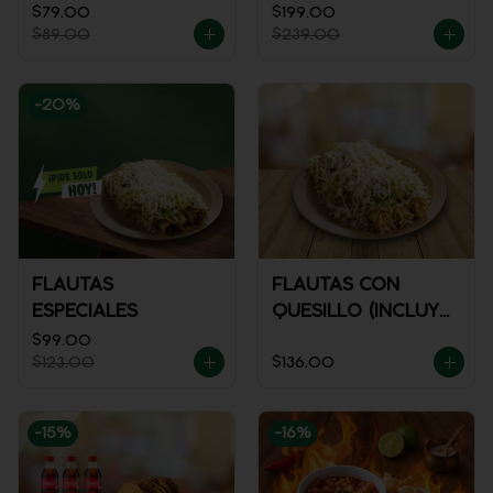
$79.00
$199.00
$89.00
$239.00
-
20
%
FLAUTAS
FLAUTAS CON
ESPECIALES
QUESILLO (INCLUYE
UNA PORCIÓN DE
$99.00
$123.00
$136.00
SALSA)
-
15
%
-
16
%