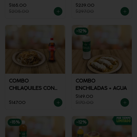
$165.00
$239.00
$205.00
$297.00
-
12
%
COMBO
COMBO
CHILAQUILES CON
ENCHILADAS + AGUA
POLLO + REFRESCO
$149.00
$147.00
$170.00
-
15
%
-
12
%