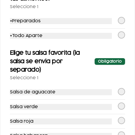
Seleccione 1
*Preparados
*Todo Aparte
COCA-COLA LIGHT
AGUA NATURAL
355 ML.
Elige tu salsa favorita (la
salsa se envia por
Obligatorio
$25.00
$25.00
separado)
Seleccione 1
Salsa de aguacate
Salsa verde
Salsa roja
SPRITE SIN AZÚCAR
FRESCA SIN