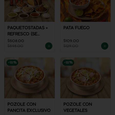
PAQUETOSTADAS +
PATA FUEGO
REFRESCO (SE
ENVÍA FRÍO)
$508.00
$109.00
$598.00
$129.00
-
16
%
-
16
%
POZOLE CON
POZOLE CON
PANCITA EXCLUSIVO
VEGETALES