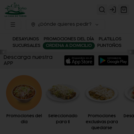
Login
¿Dónde quieres pedir?
DESAYUNOS
PROMOCIONES DEL DÍA
PLATILLOS
SUCURSALES
ORDENA A DOMICILIO
PUNTOÑOS
Descarga nuestra
APP
Promociones del
Seleccionado
Promociones
Desa
día
para ti
exclusivas para
quedarse