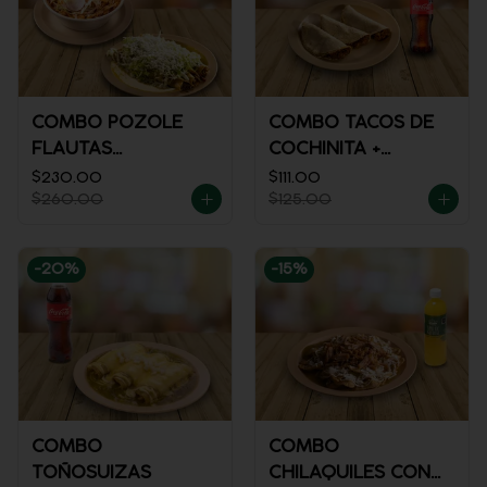
COMBO POZOLE
COMBO TACOS DE
FLAUTAS
COCHINITA +
AHOGADAS
REFRESCO
$230.00
$111.00
$260.00
$125.00
-
20
%
-
15
%
COMBO
COMBO
TOÑOSUIZAS
CHILAQUILES CON