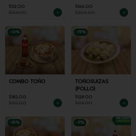
$112.00
$166.00
$124.00
$206.00
-
14
%
-
19
%
COMBO TOÑO
TOÑOSUIZAS
(POLLO)
$182.00
$128.00
$212.00
$158.00
-
15
%
-
11
%