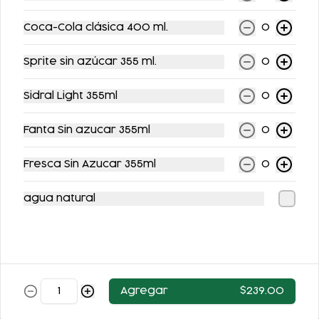
Coca-Cola clásica 400 ml.
0
Sprite sin azúcar 355 ml.
0
Sidral Light 355ml
0
Fanta Sin azucar 355ml
0
FLAN DE LA ABUELA
FLAN NAPOLITANO
Fresca Sin Azucar 355ml
0
$63.00
$62.00
agua natural
Agregar
$239.00