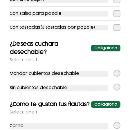
Con salsa para pozole
Con tostadas(3 tostadas por pozole)
AGUA DE
AGUA DE
¿Deseas cuchara
HORCHATA 500ML
TAMARINDO 500ML
Obligatorio
desechable?
Seleccione 1
$52.00
$52.00
Mandar cubiertos desechable
Sin cubiertos desechable
¿Como te gustan tus flautas?
Obligatorio
Seleccione 1
Carne
JUGO VERDE
JUGO DE NARANJA