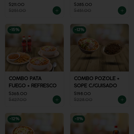
$211.00
$385.00
$251.00
$451.00
-
15
%
-
13
%
COMBO PATA
COMBO POZOLE +
FUEGO + REFRESCO
SOPE C/GUISADO
$365.00
$198.00
$427.00
$228.00
-
12
%
-
11
%