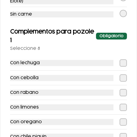
Elote)
Sin carne
Complementos para pozole
Obligatorio
1
Seleccione 8
Con lechuga
TACOS DE MACIZA
TACOS DE SURTIDA
Con cebolla
$100.00
$100.00
Con rabano
Con limones
Bebidas
Con oregano
Con chile piquin