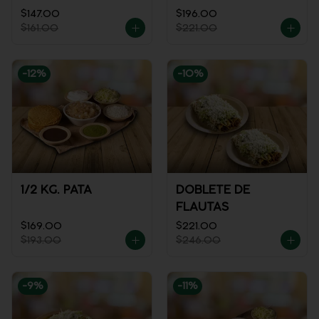
REFRESCO
$147.00
$196.00
$161.00
$221.00
-
12
%
-
10
%
1/2 KG. PATA
DOBLETE DE
FLAUTAS
$169.00
$221.00
$193.00
$246.00
-
9
%
-
11
%