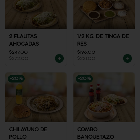
2 FLAUTAS
1/2 KG. DE TINGA DE
AHOGADAS
RES
$247.00
$196.00
$272.00
$221.00
-
20
%
-
20
%
CHILAYUNO DE
COMBO
POLLO
BANQUETAZO