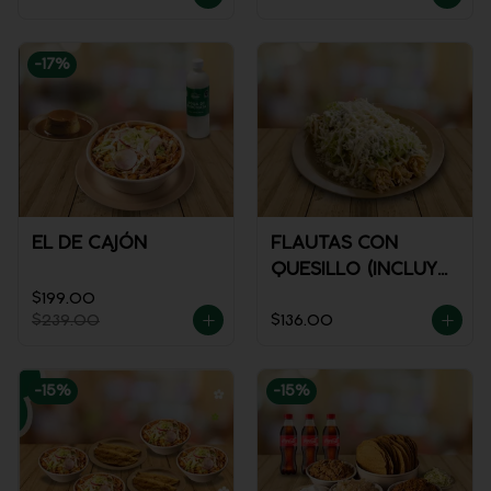
-
17
%
EL DE CAJÓN
FLAUTAS CON
QUESILLO (INCLUYE
UNA PORCIÓN DE
$199.00
$239.00
$136.00
SALSA)
-
15
%
-
15
%