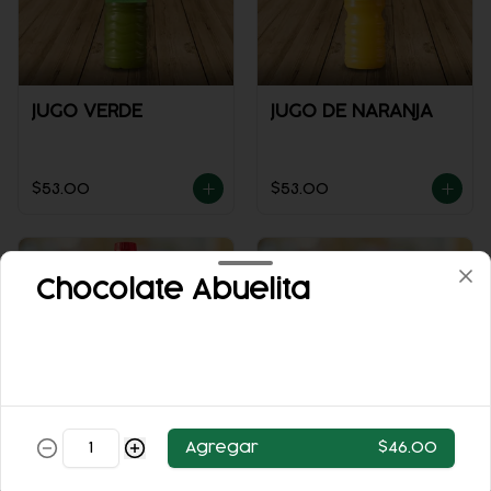
JUGO VERDE
JUGO DE NARANJA
$53.00
$53.00
Chocolate Abuelita
COCA-COLA
COCA COLA ZERO
Agregar
$46.00
CLÁSICA 400 ML.
355ML.