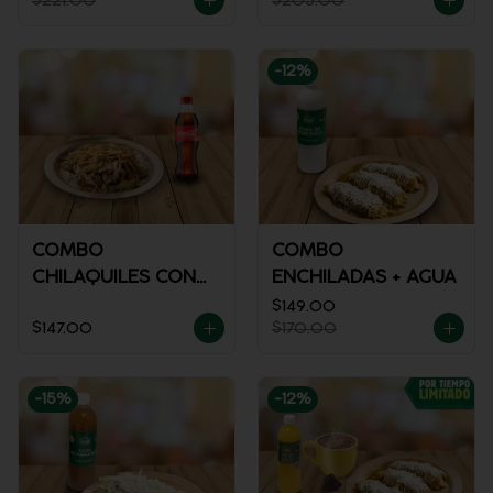
$221.00
$205.00
-
12
%
COMBO
COMBO
CHILAQUILES CON
ENCHILADAS + AGUA
POLLO + REFRESCO
$149.00
$147.00
$170.00
-
15
%
-
12
%