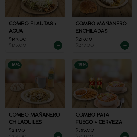
COMBO FLAUTAS +
COMBO MAÑANERO
AGUA
ENCHILADAS
$149.00
$217.00
$175.00
$247.00
-
16
%
-
15
%
COMBO MAÑANERO
COMBO PATA
CHILAQUILES
FUEGO + CERVEZA
$211.00
$385.00
$251.00
$451.00