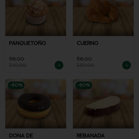
PANQUETOÑO
CUERNO
$15.00
$15.00
$30.00
$30.00
-
50
%
-
50
%
DONA DE
REBANADA