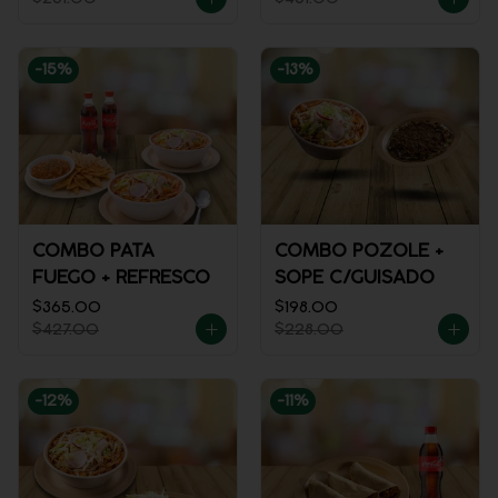
-
15
%
-
13
%
COMBO PATA
COMBO POZOLE +
FUEGO + REFRESCO
SOPE C/GUISADO
$365.00
$198.00
$427.00
$228.00
-
12
%
-
11
%