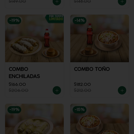
$149.00
$148.00
-
19
%
-
14
%
COMBO
COMBO TOÑO
ENCHILADAS
$166.00
$182.00
$206.00
$212.00
-
19
%
-
15
%