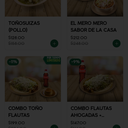
TOÑOSUIZAS
EL MERO MERO
(POLLO)
SABOR DE LA CASA
$128.00
$212.00
$158.00
$248.00
-
11
%
-
9
%
COMBO TOÑO
COMBO FLAUTAS
FLAUTAS
AHOGADAS +
REFRESCO
$199.00
$147.00