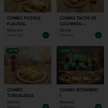
COMBO POZOLE
COMBO TACOS DE
FLAUTAS
COCHINITA +
AHOGADAS
REFRESCO
$230.00
$111.00
$260.00
$125.00
-
20
%
-
20
%
COMBO
COMBO BOTANERO
TOÑOSUIZAS
1
$147.00
$549.00
$183.00
$688.00