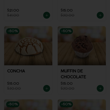
$21.00
$15.00
$41.00
$30.00
-
50
%
-
50
%
CONCHA
MUFFIN DE
CHOCOLATE
$15.00
$15.00
$30.00
$30.00
-
50
%
-
50
%