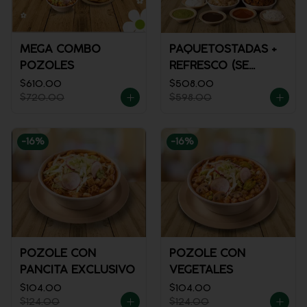
MEGA COMBO
PAQUETOSTADAS +
POZOLES
REFRESCO (SE
ENVÍA FRÍO)
$610.00
$508.00
$720.00
$598.00
-
16
%
-
16
%
POZOLE CON
POZOLE CON
PANCITA EXCLUSIVO
VEGETALES
$104.00
$104.00
$124.00
$124.00