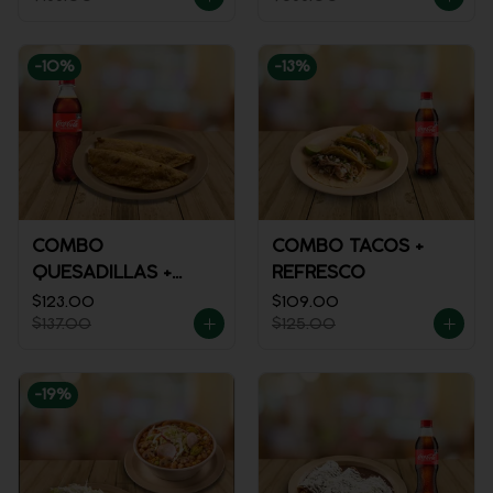
-
10
%
-
13
%
COMBO
COMBO TACOS +
QUESADILLAS +
REFRESCO
REFRESCO
$123.00
$109.00
$137.00
$125.00
-
19
%