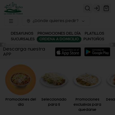
Login
¿Dónde quieres pedir?
DESAYUNOS
PROMOCIONES DEL DÍA
PLATILLOS
SUCURSALES
ORDENA A DOMICILIO
PUNTOÑOS
Descarga nuestra
APP
Promociones del
Seleccionado
Promociones
Desa
día
para ti
exclusivas para
quedarse