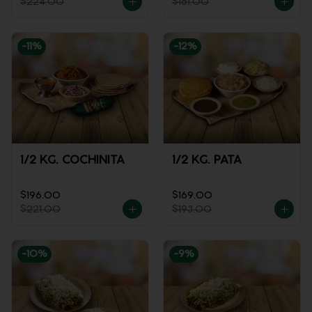
$224.00
$161.00
-
11
%
-
12
%
1/2 KG. COCHINITA
1/2 KG. PATA
$196.00
$169.00
$221.00
$193.00
-
10
%
-
9
%