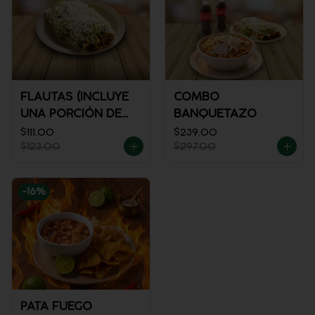
FLAUTAS (INCLUYE
COMBO
UNA PORCIÓN DE
BANQUETAZO
SALSA)
$111.00
$239.00
$123.00
$297.00
-
16
%
PATA FUEGO