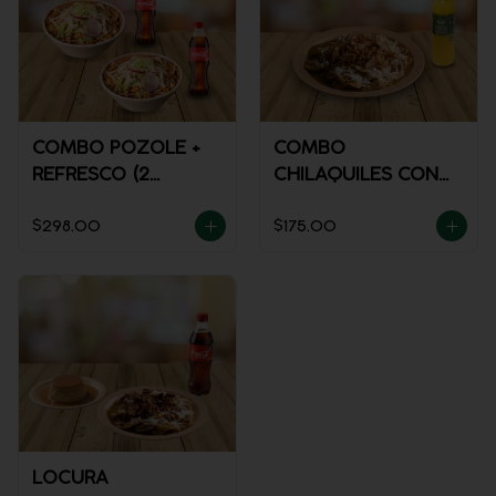
COMBO POZOLE +
COMBO
REFRESCO (2
CHILAQUILES CON
PERSONAS)
MACIZA + JUGO DE
$298.00
$175.00
NARANJA
LOCURA