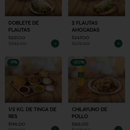
DOBLETE DE
2 FLAUTAS
FLAUTAS
AHOGADAS
$221.00
$247.00
$246.00
$272.00
-
11
%
-
20
%
1/2 KG. DE TINGA DE
CHILAYUNO DE
RES
POLLO
$196.00
$165.00