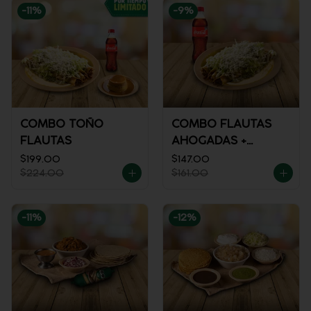
-
11
%
-
9
%
COMBO TOÑO
COMBO FLAUTAS
FLAUTAS
AHOGADAS +
REFRESCO
$199.00
$147.00
$224.00
$161.00
-
11
%
-
12
%