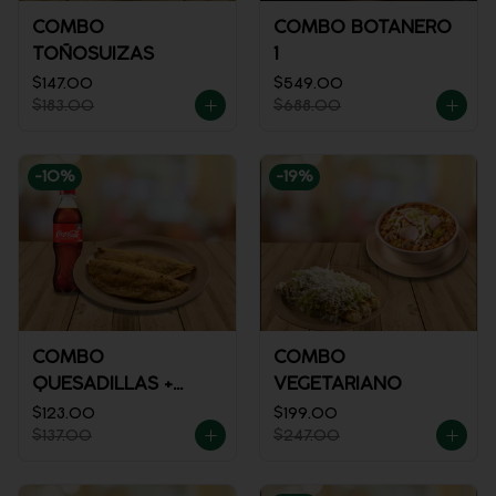
COMBO
COMBO BOTANERO
TOÑOSUIZAS
1
$147.00
$549.00
$183.00
$688.00
-
10
%
-
19
%
COMBO
COMBO
QUESADILLAS +
VEGETARIANO
REFRESCO
$123.00
$199.00
$137.00
$247.00