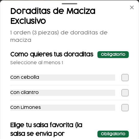
Doraditas de Maciza
TACOS DE SURTIDA
Exclusivo
1 orden (3 piezas) de doraditas de
$100.00
maciza
Como quieres tus doraditas
Obligatorio
Bebidas
Seleccione al menos 1
Con cebolla
Con cilantro
Con Limones
Elige tu salsa favorita (la
AGUA DE
AGUA DE
salsa se envia por
Obligatorio
HORCHATA 500ML
TAMARINDO 500ML