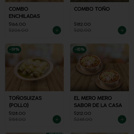
COMBO
COMBO TOÑO
ENCHILADAS
$166.00
$182.00
$206.00
$212.00
-
19
%
-
15
%
TOÑOSUIZAS
EL MERO MERO
(POLLO)
SABOR DE LA CASA
$128.00
$212.00
$158.00
$248.00