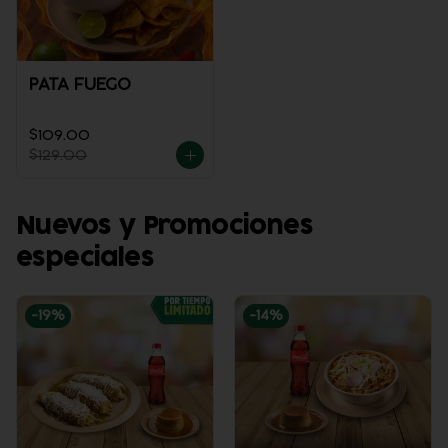
PATA FUEGO
$109.00
$129.00
Nuevos y Promociones
especiales
-
19
%
-
14
%