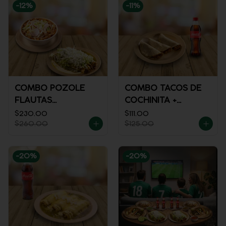
-
12
%
-
11
%
COMBO POZOLE
COMBO TACOS DE
FLAUTAS
COCHINITA +
AHOGADAS
REFRESCO
$230.00
$111.00
$260.00
$125.00
-
20
%
-
20
%