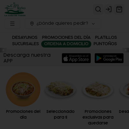
Login
¿Dónde quieres pedir?
DESAYUNOS
PROMOCIONES DEL DÍA
PLATILLOS
SUCURSALES
ORDENA A DOMICILIO
PUNTOÑOS
Descarga nuestra
APP
Promociones del
Seleccionado
Promociones
Desa
día
para ti
exclusivas para
quedarse