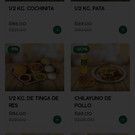
1/2 KG. COCHINITA
1/2 KG. PATA
$196.00
$169.00
$221.00
$193.00
-
11
%
-
20
%
1/2 KG. DE TINGA DE
CHILAYUNO DE
RES
POLLO
$196.00
$165.00
$221.00
$205.00