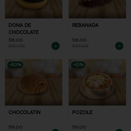
DONA DE
REBANADA
CHOCOLATE
$15.00
$15.00
$30.00
$30.00
-
50
%
-
10
%
CHOCOLATIN
POZOLE
$15.00
$111.00