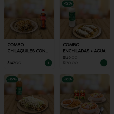
-
12
%
COMBO
COMBO
CHILAQUILES CON
ENCHILADAS + AGUA
POLLO + REFRESCO
$149.00
$147.00
$170.00
-
15
%
-
15
%