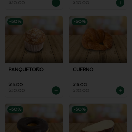
$30.00
$30.00
-
50
%
-
50
%
PANQUETOÑO
CUERNO
$15.00
$15.00
$30.00
$30.00
-
50
%
-
50
%