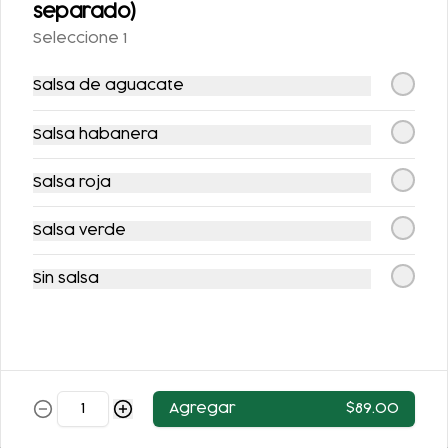
separado)
$52.00
$52.00
Seleccione 1
Salsa de aguacate
Salsa habanera
Salsa roja
Salsa verde
JUGO VERDE
JUGO DE NARANJA
Sin salsa
$53.00
$53.00
Agregar
$89.00