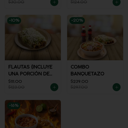
$30.00
$124.00
-
10
%
-
20
%
FLAUTAS (INCLUYE
COMBO
UNA PORCIÓN DE
BANQUETAZO
SALSA)
$111.00
$239.00
$123.00
$297.00
-
16
%