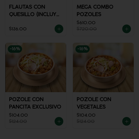
FLAUTAS CON
MEGA COMBO
QUESILLO (INCLUYE
POZOLES
UNA PORCIÓN DE
$610.00
$136.00
$720.00
SALSA)
-
16
%
-
16
%
POZOLE CON
POZOLE CON
PANCITA EXCLUSIVO
VEGETALES
$104.00
$104.00
$124.00
$124.00