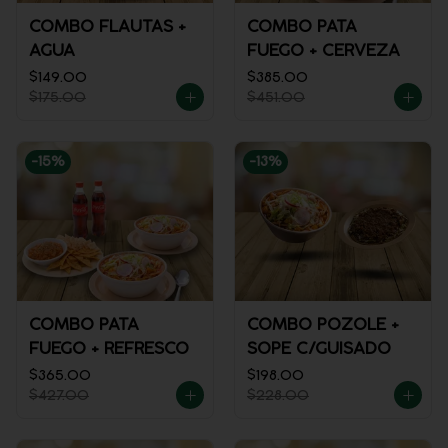
COMBO FLAUTAS +
COMBO PATA
AGUA
FUEGO + CERVEZA
$149.00
$385.00
$175.00
$451.00
-
15
%
-
13
%
COMBO PATA
COMBO POZOLE +
FUEGO + REFRESCO
SOPE C/GUISADO
$365.00
$198.00
$427.00
$228.00