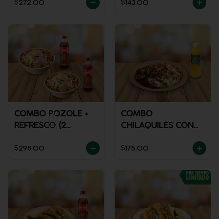
$272.00
$143.00
COMBO POZOLE +
COMBO
REFRESCO (2
CHILAQUILES CON
PERSONAS)
MACIZA + JUGO DE
$298.00
$175.00
NARANJA